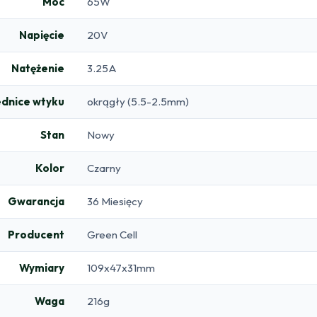
Moc
65W
Napięcie
20V
Natężenie
3.25A
ednice wtyku
okrągły (5.5-2.5mm)
Stan
Nowy
Kolor
Czarny
Gwarancja
36 Miesięcy
Producent
Green Cell
Wymiary
109x47x31mm
Waga
216g