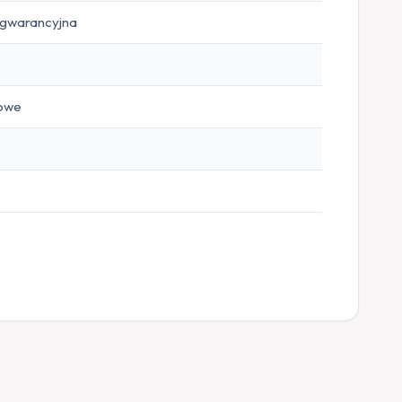
a gwarancyjna
iowe