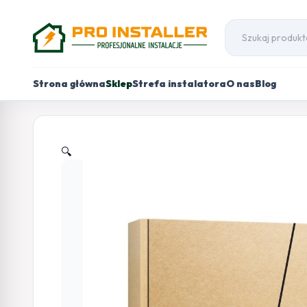
Strona główna
Sklep
Strefa instalatora
O nas
Blog
🔍