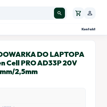
shopping_cart
person
search
Kontakt
ADOWARKA DO LAPTOPA
 Cell PRO AD33P 20V
,5mm/2,5mm