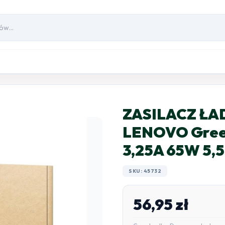
ZASILACZ Ł
LENOVO Green
3,25A 65W 5
SKU: 45732
56,95
zł