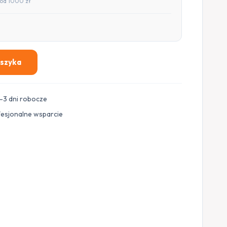
od 1000 zł
oszyka
–3 dni robocze
fesjonalne wsparcie