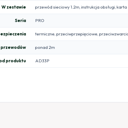
W zestawie
przewód sieciowy 1.2m, instrukcja obsługi, kart
Seria
PRO
ezpieczenia
termiczne, przeciwprzepięciowe, przeciwzwarc
ć przewodów
ponad 2m
od produktu
AD33P