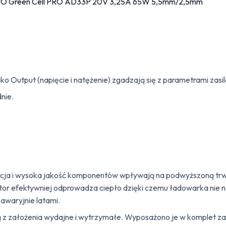
ko Output (napięcie i natężenie) zgadzają się z parametrami zasi
nie.
cja i wysoka jakość komponentów wpływają na podwyższoną trwało
iator efektywniej odprowadza ciepło dzięki czemu ładowarka nie n
waryjnie latami.
 są z założenia wydajne i wytrzymałe. Wyposażono je w komplet 