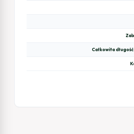
Zab
Całkowita długoś
K