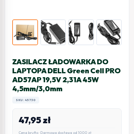
ZASILACZ ŁADOWARKA DO
LAPTOPA DELL Green Cell PRO
AD57AP 19,5V 2,31A 45W
4,5mm/3,0mm
SKU: 45730
47,95
zł
Cena brutto · Darmowa dostawa od 1000 zł