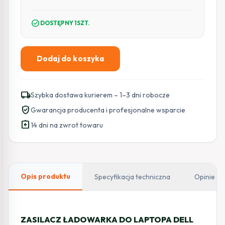
check_circle
DOSTĘPNY 1SZT.
Dodaj do koszyka
ilość
ZASILACZ
ŁADOWARKA
local_shipping
Szybka dostawa kurierem – 1–3 dni robocze
DO
verified_user
Gwarancja producenta i profesjonalne wsparcie
LAPTOPA
assignment_return
DELL
14 dni na zwrot towaru
Green
Cell
PRO
AD57AP
Opis produktu
Specyfikacja techniczna
Opinie
19,5V
2,31A
45W
ZASILACZ ŁADOWARKA DO LAPTOPA DELL
4,5mm/3,0mm