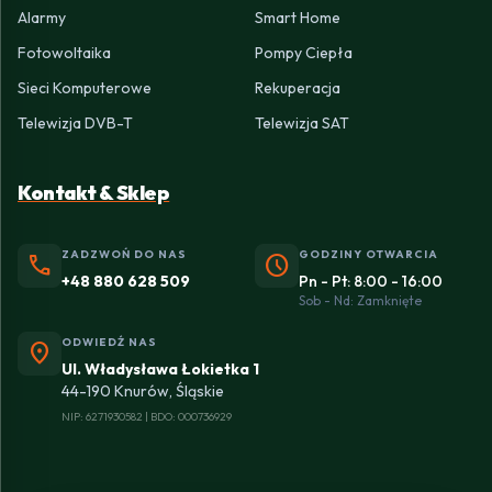
Alarmy
Smart Home
Fotowoltaika
Pompy Ciepła
Sieci Komputerowe
Rekuperacja
Telewizja DVB-T
Telewizja SAT
Kontakt & Sklep
ZADZWOŃ DO NAS
GODZINY OTWARCIA
phone
schedule
+48 880 628 509
Pn - Pt: 8:00 - 16:00
Sob - Nd: Zamknięte
ODWIEDŹ NAS
location_on
Ul. Władysława Łokietka 1
44-190 Knurów, Śląskie
NIP: 6271930582 | BDO: 000736929