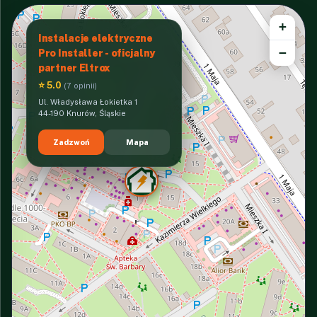
+
Instalacje elektryczne
−
Pro Installer - oficjalny
partner Eltrox
⭐ 5.0
(7 opinii)
Ul. Władysława Łokietka 1
44-190 Knurów, Śląskie
Zadzwoń
Mapa