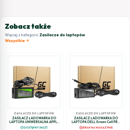
Zobacz także
Więcej z kategorii:
Zasilacze do laptopów
arrow_forward
Wszystkie
ZASILACZE DO LAPTOPÓW
ZASILACZE DO LAPTOPÓW
ZASILACZ ŁADOWARKA DO
ZASILACZ ŁADOWARKA DO
LAPTOPA UNIWERSALNA APPLE
LAPTOPA DELL Green Cell PRO
Green Cell PRO AD134P 20V
AD75AP 19,5V 3,34A 65W
cancel
check_circle
DOSTĘPNY 34SZT.
BRAK NA MAGAZYNIE
3,25A 65W USB-C
4,5mm/3,0mm