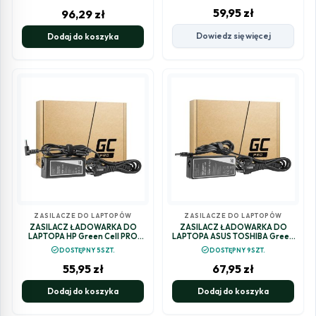
59,95
zł
96,29
zł
Dowiedz się więcej
Dodaj do koszyka
ZASILACZE DO LAPTOPÓW
ZASILACZE DO LAPTOPÓW
ZASILACZ ŁADOWARKA DO
ZASILACZ ŁADOWARKA DO
LAPTOPA HP Green Cell PRO
LAPTOPA ASUS TOSHIBA Green
AD49P 19,5V 3,33A 65W
Cell PRO AD27AP 19V 4,74A 90W
check_circle
check_circle
DOSTĘPNY 5SZT.
DOSTĘPNY 9SZT.
4,5mm/3,0mm
5,5mm/2,5mm
55,95
zł
67,95
zł
Dodaj do koszyka
Dodaj do koszyka