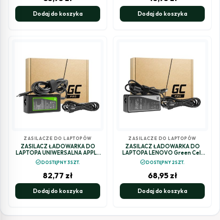
Dodaj do koszyka
Dodaj do koszyka
ZASILACZE DO LAPTOPÓW
ZASILACZE DO LAPTOPÓW
ZASILACZ ŁADOWARKA DO
ZASILACZ ŁADOWARKA DO
LAPTOPA UNIWERSALNA APPLE
LAPTOPA LENOVO Green Cell
Green Cell PRO AD133P 20V
PRO AD39AP 20V 4,5A 90W Slim
check_circle
check_circle
DOSTĘPNY 3SZT.
DOSTĘPNY 2SZT.
2,25A 45W USB-C
Tip
82,77
zł
68,95
zł
Dodaj do koszyka
Dodaj do koszyka