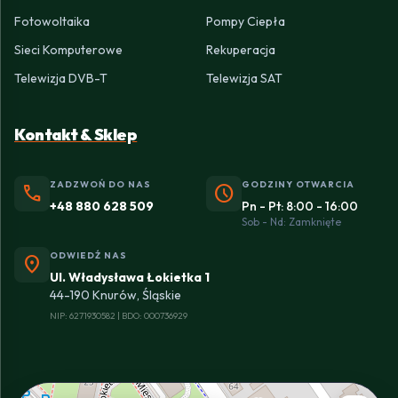
Fotowoltaika
Pompy Ciepła
Sieci Komputerowe
Rekuperacja
Telewizja DVB-T
Telewizja SAT
Kontakt & Sklep
ZADZWOŃ DO NAS
GODZINY OTWARCIA
phone
schedule
+48 880 628 509
Pn - Pt: 8:00 - 16:00
Sob - Nd: Zamknięte
ODWIEDŹ NAS
location_on
Ul. Władysława Łokietka 1
44-190 Knurów, Śląskie
NIP: 6271930582 | BDO: 000736929