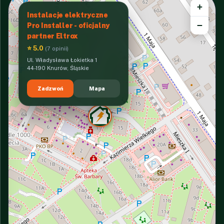
+
Instalacje elektryczne
−
Pro Installer - oficjalny
partner Eltrox
⭐ 5.0
(7 opinii)
Ul. Władysława Łokietka 1
44-190 Knurów, Śląskie
Zadzwoń
Mapa
INTERACTIVE VIEW