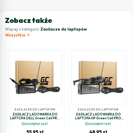
Zobacz także
Więcej z kategorii:
Zasilacze do laptopów
arrow_forward
Wszystkie
ZASILACZE DO LAPTOPÓW
ZASILACZE DO LAPTOPÓW
ZASILACZ ŁADOWARKA DO
ZASILACZ ŁADOWARKA DO
LAPTOPA DELL Green Cell PRO
LAPTOPA HP Green Cell PRO
AD07AP 19,5V 3,34A 65W
AD74P 19,5V 2,31A 45W
check_circle
check_circle
DOSTĘPNY 2SZT.
DOSTĘPNY 7SZT.
7,4mm/5,0mm
4,5mm/3,0mm
55,95
zł
48,95
zł