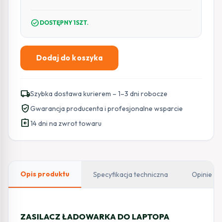
check_circle
DOSTĘPNY 1SZT.
Dodaj do koszyka
ilość
ZASILACZ
ŁADOWARKA
local_shipping
Szybka dostawa kurierem – 1–3 dni robocze
DO
verified_user
Gwarancja producenta i profesjonalne wsparcie
LAPTOPA
assignment_return
LENOVO
14 dni na zwrot towaru
Green
Cell
PRO
AD76P
Opis produktu
Specyfikacja techniczna
Opinie
20V
2,25A
45W
ZASILACZ ŁADOWARKA DO LAPTOPA
4,0mm/1,7mm