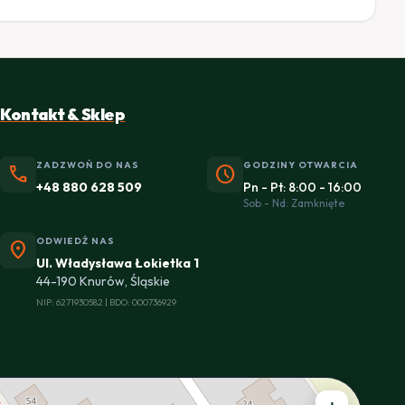
Kontakt & Sklep
ZADZWOŃ DO NAS
GODZINY OTWARCIA
phone
schedule
+48 880 628 509
Pn - Pt: 8:00 - 16:00
Sob - Nd: Zamknięte
ODWIEDŹ NAS
location_on
Ul. Władysława Łokietka 1
44-190 Knurów, Śląskie
NIP: 6271930582 | BDO: 000736929