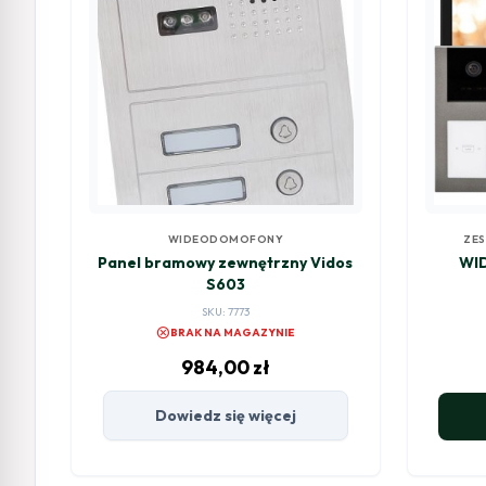
WIDEODOMOFONY
ZE
Panel bramowy zewnętrzny Vidos
WI
S603
SKU: 7773
cancel
BRAK NA MAGAZYNIE
984,00
zł
Dowiedz się więcej