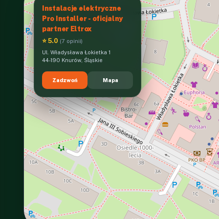
Instalacje elektryczne
Pro Installer - oficjalny
partner Eltrox
⭐ 5.0
(7 opinii)
Ul. Władysława Łokietka 1
44-190 Knurów, Śląskie
Zadzwoń
Mapa