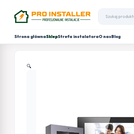
Strona główna
Sklep
Strefa instalatora
O nas
Blog
🔍