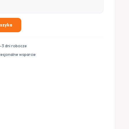
oszyka
–3 dni robocze
fesjonalne wsparcie