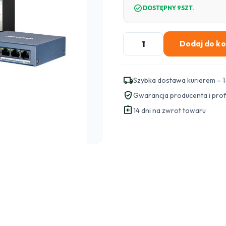
check_circle
DOSTĘPNY 9SZT.
ilość
Dodaj do k
ZESTAW
WIDEDOMOFONOWY
DS-
local_shipping
Szybka dostawa kurierem – 1
KIS602(B)
verified_user
Gwarancja producenta i pro
HIKVISION
assignment_return
14 dni na zwrot towaru