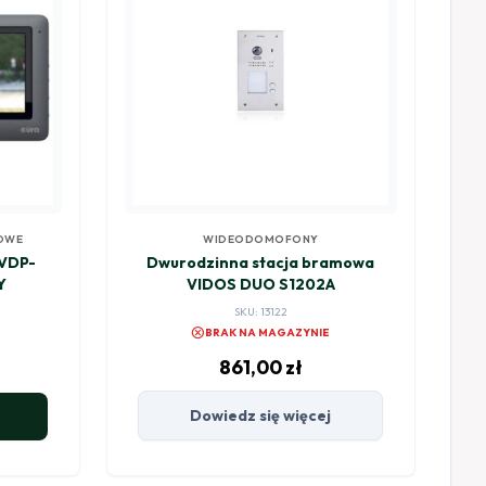
OWE
WIDEODOMOFONY
VDP-
Dwurodzinna stacja bramowa
Y
VIDOS DUO S1202A
SKU: 13122
cancel
BRAK NA MAGAZYNIE
861,00
zł
Dowiedz się więcej