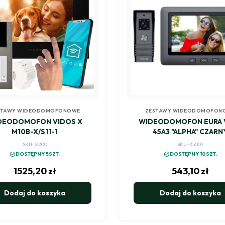
STAWY WIDEODOMOFONOWE
ZESTAWY WIDEODOMOFON
DEODOMOFON VIDOS X
WIDEODOMOFON EURA 
M10B-X/S11-1
45A3 "ALPHA" CZARN
SKU: X200
SKU: 25007
check_circle
check_circle
DOSTĘPNY 5SZT.
DOSTĘPNY 10SZT.
1525,20
zł
543,10
zł
Dodaj do koszyka
Dodaj do koszyka