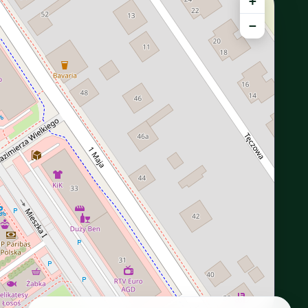
+
−
INTERACTIVE VIEW