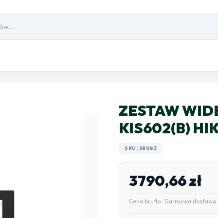
ZESTAW WI
KIS602(B) HI
SKU: 38083
3790,66
zł
Cena brutto · Darmowa dostawa 