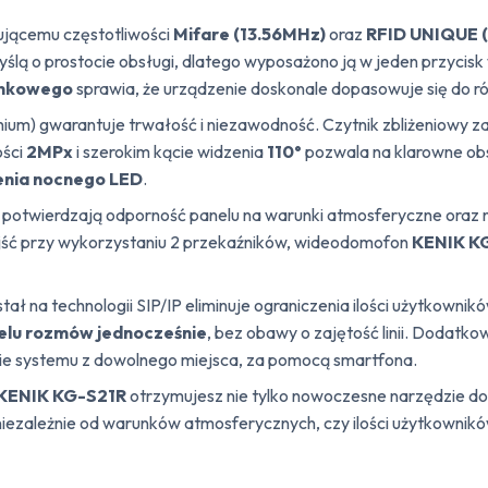
ującemu częstotliwości
Mifare (13.56MHz)
oraz
RFID UNIQUE 
ślą o prostocie obsługi, dlatego wyposażono ją w jeden przycis
ynkowego
sprawia, że urządzenie doskonale dopasowuje się do ró
inium) gwarantuje trwałość i niezawodność. Czytnik zbliżeniowy 
ości
2MPx
i szerokim kącie widzenia
110°
pozwala na klarowne ob
lenia nocnego LED
.
potwierdzają odporność panelu na warunki atmosferyczne oraz n
zejść przy wykorzystaniu 2 przekaźników, wideodomofon
KENIK K
tał na technologii SIP/IP eliminuje ograniczenia ilości użytkowni
elu rozmów jednocześnie
, bez obawy o zajętość linii. Dodatko
ie systemu z dowolnego miejsca, za pomocą smartfona.
KENIK KG-S21R
otrzymujesz nie tylko nowoczesne narzędzie do k
 niezależnie od warunków atmosferycznych, czy ilości użytkownikó