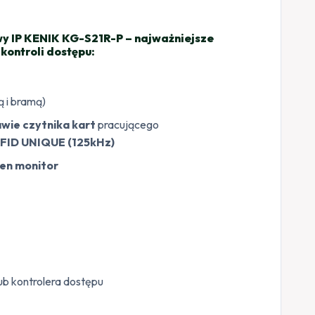
 IP KENIK KG-S21R-P – najważniejsze
kontroli dostępu:
ą i bramą)
wie czytnika kart
pracującego
FID UNIQUE (125kHz)
den monitor
ub kontrolera dostępu