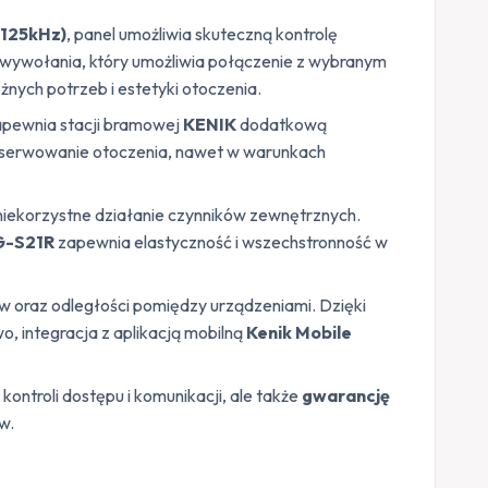
(125kHz)
, panel umożliwia skuteczną kontrolę
k wywołania, który umożliwia połączenie z wybranym
żnych potrzeb i estetyki otoczenia.
zapewnia stacji bramowej
KENIK
dodatkową
serwowanie otoczenia, nawet w warunkach
iekorzystne działanie czynników zewnętrznych.
G-S21R
zapewnia elastyczność i wszechstronność w
ków oraz odległości pomiędzy urządzeniami. Dzięki
wo, integracja z aplikacją mobilną
Kenik Mobile
ontroli dostępu i komunikacji, ale także
gwarancję
w.