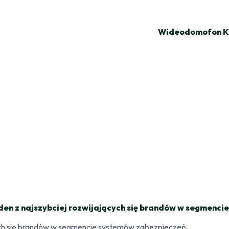
Wideodomofon K
den z najszybciej rozwijających się brandów w segmenc
cych się brandów w segmencie systemów zabezpieczeń.