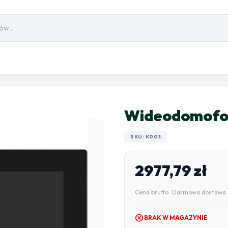
Wideodomofo
SKU: K003
2977,79
zł
Cena brutto · Darmowa dostawa 
cancel
BRAK W MAGAZYNIE