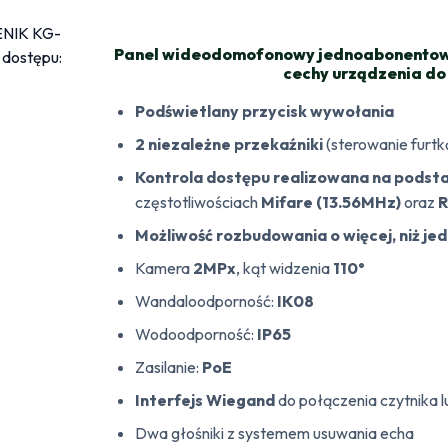
Panel wideodomofonowy jednoabonentowy
cechy urządzenia do 
Podświetlany przycisk wywołania
2 niezależne przekaźniki
(sterowanie furtk
Kontrola dostępu realizowana na podsta
częstotliwościach
Mifare (13.56MHz)
oraz
R
Możliwość rozbudowania o więcej, niż je
Kamera
2MPx
, kąt widzenia
110°
Wandaloodporność:
IK08
Wodoodporność:
IP65
Zasilanie:
PoE
Interfejs
Wiegand
do połączenia czytnika l
Dwa głośniki z systemem usuwania echa