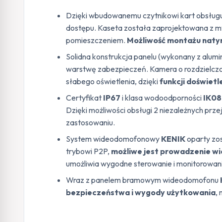
Dzięki wbudowanemu czytnikowi kart obsług
dostępu. Kaseta została zaprojektowana z my
pomieszczeniem.
Możliwość montażu nat
Solidna konstrukcja panelu (wykonany z alum
warstwę zabezpieczeń. Kamera o rozdzielcz
słabego oświetlenia, dzięki
funkcji doświet
Certyfikat
IP67
i klasa wodoodporności
IK08
Dzięki możliwości obsługi 2 niezależnych pr
zastosowaniu.
System wideodomofonowy
KENIK
oparty zos
trybowi P2P,
możliwe jest prowadzenie wi
umożliwia wygodne sterowanie i monitorowan
Wraz z panelem bramowym wideodomofonu
bezpieczeństwa i wygody użytkowania
,