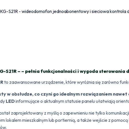
-S21R – – pełnia funkcjonalności i wygoda sterowania
1R
to zaawansowane urządzenie, które wyróżnia się zarówno funkcjo
osty w obsłudze, co czyni go idealnym rozwiązaniem nawet 
ody
LED
informujące o aktualnym statusie panelu ułatwiają orient
ostał zaprojektowany z myślą o zapewnieniu nie tylko komunikacj
 lokalem mieszkalnym lub portiernią, a także wejście z pomocą k
ków.