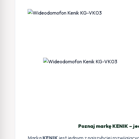
Poznaj markę KENIK – je
Marka
KENIK
jest jednym z najszybciej rozwijają