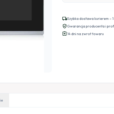
local_shipping
Szybka dostawa kurierem – 1
verified_user
Gwarancja producenta i pro
assignment_return
14 dni na zwrot towaru
ie