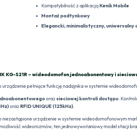
Kompatybilność z aplikacją
Kenik Mobile
Montaż podtynkowy
Elegancki, minimalistyczny, uniwersalny 
K KG-S21R – wideodomofon jednoabonentowy i sieciowa 
o urządzenie pełniące funkcję nadajnika w systemie wideodomo
ednoabonentowego
oraz
sieciowej kontroli dostępu
. Kontro
MHz)
oraz
RFID UNIQUE (125kHz)
.
o niezastąpione urządzenie w systemie wideodomofonowym mar
o możliwość wideorozmów, ten jednowywołaniowy model stacji br