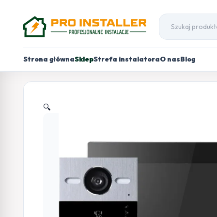
Strona główna
Sklep
Strefa instalatora
O nas
Blog
🔍