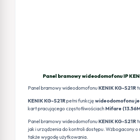
Panel bramowy wideodomofonu IP KENI
Panel bramowy wideodomofonu
KENIK KG-S21R
t
KENIK KG-S21R
pełni funkcję
wideodomofonu
j
kart pracującego częstotliwościach
Mifare (13.56
Panel bramowy wideodomofonu
KENIK KG-S21R
t
jak i urządzenia do kontroli dostępu. Wzbogacony 
także wygodę użytkowania.