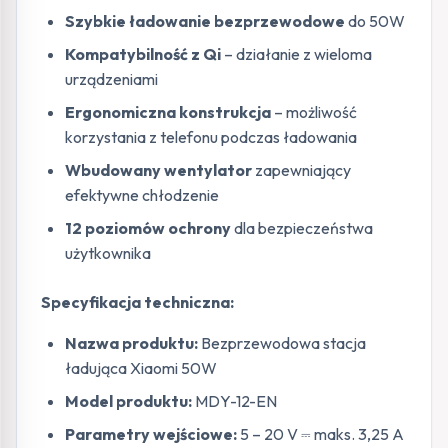
Szybkie ładowanie bezprzewodowe
do 50W
Kompatybilność z Qi
– działanie z wieloma
urządzeniami
Ergonomiczna konstrukcja
– możliwość
korzystania z telefonu podczas ładowania
Wbudowany wentylator
zapewniający
efektywne chłodzenie
12 poziomów ochrony
dla bezpieczeństwa
użytkownika
Specyfikacja techniczna:
Nazwa produktu:
Bezprzewodowa stacja
ładująca Xiaomi 50W
Model produktu:
MDY-12-EN
Parametry wejściowe:
5 – 20 V ⎓ maks. 3,25 A