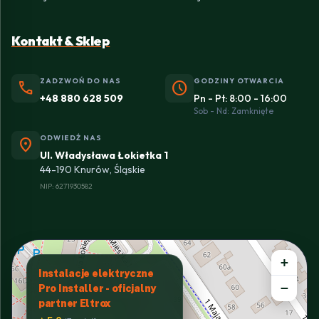
Kontakt & Sklep
ZADZWOŃ DO NAS
GODZINY OTWARCIA
phone
schedule
+48 880 628 509
Pn - Pt: 8:00 - 16:00
Sob - Nd: Zamknięte
ODWIEDŹ NAS
location_on
Ul. Władysława Łokietka 1
44-190 Knurów, Śląskie
NIP: 6271930582
+
Instalacje elektryczne
−
Pro Installer - oficjalny
partner Eltrox