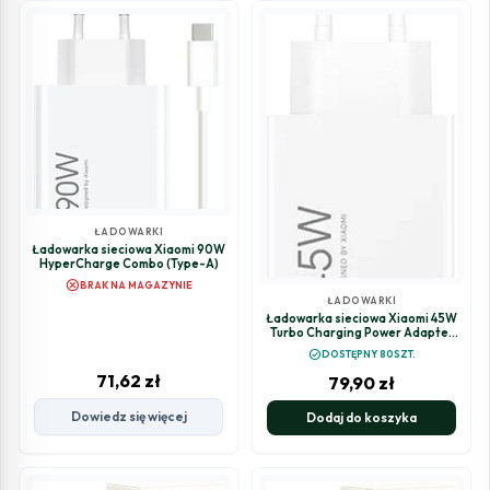
ŁADOWARKI
Ładowarka sieciowa Xiaomi 90W
HyperCharge Combo (Type-A)
cancel
BRAK NA MAGAZYNIE
ŁADOWARKI
Ładowarka sieciowa Xiaomi 45W
Turbo Charging Power Adapter
(Type-A)
check_circle
DOSTĘPNY 80SZT.
71,62
zł
79,90
zł
Dowiedz się więcej
Dodaj do koszyka