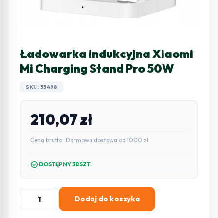
Ładowarka indukcyjna Xiaomi
Mi Charging Stand Pro 50W
SKU: 55498
210,07
zł
Cena brutto · Darmowa dostawa od 1000 zł
check_circle
DOSTĘPNY 38SZT.
ilość
Dodaj do koszyka
Ładowarka
indukcyjna