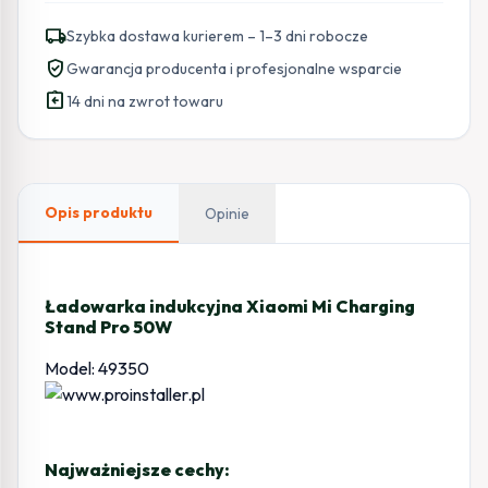
Xiaomi
local_shipping
Szybka dostawa kurierem – 1–3 dni robocze
Mi
verified_user
Gwarancja producenta i profesjonalne wsparcie
Charging
assignment_return
Stand
14 dni na zwrot towaru
Pro
50W
Opis produktu
Opinie
Ładowarka indukcyjna Xiaomi Mi Charging
Stand Pro 50W
Model: 49350
Najważniejsze cechy: