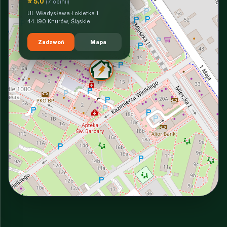
⭐ 5.0
(7 opinii)
Ul. Władysława Łokietka 1
44-190 Knurów, Śląskie
Zadzwoń
Mapa
INTERACTIVE VIEW