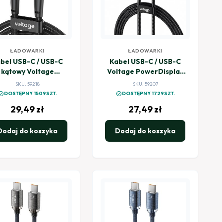
ŁADOWARKI
ŁADOWARKI
bel USB-C / USB-C
Kabel USB-C / USB-C
kątowy Voltage
Voltage PowerDisplay
werAngle 100W PD
100W PD 100cm czarny
SKU: 59218
SKU: 59207
200cm czarny
k_circle
check_circle
DOSTĘPNY 1509SZT.
DOSTĘPNY 1729SZT.
29,49
zł
27,49
zł
Dodaj do koszyka
Dodaj do koszyka