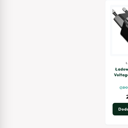
Ł
Ładow
Voltag
Mini 20
US
check_circle
DO
Doda