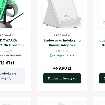
ADOWARKI
ŁADOWARKI
ADOWARKA
Ładowarka indukcyjna
Ład
YJNA Greencell
Xiaomi Adaptive
X
cape 3w1 15W
Charging Stand 80W
SKU: 66786
SKU: 55499
Safe IPhone
check_circle
K NA MAGAZYNIE
DOSTĘPNY 30SZT.
ds Apple Watch
112,61
zł
499,90
zł
owiedz się
więcej
Dodaj do koszyka