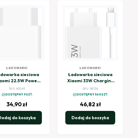
ŁADOWARKI
ŁADOWARKI
dowarka sieciowa
Ładowarka sieciowa
aomi 22.5W Power
Xiaomi 33W Charging
Adapter (Type-A)
Combo (Type-A)
SKU: 60245
SKU: 58726
check_circle
check_circle
DOSTĘPNY 9SZT.
DOSTĘPNY 560SZT.
34,90
zł
46,82
zł
Dodaj do koszyka
Dodaj do koszyka