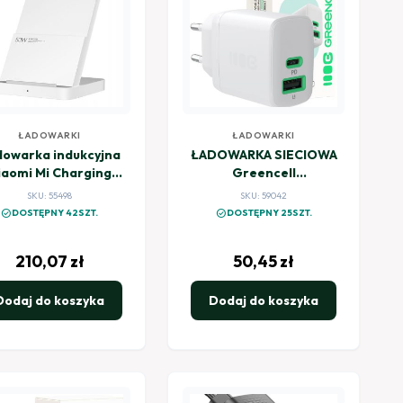
ŁADOWARKI
ŁADOWARKI
owarka indukcyjna
ŁADOWARKA SIECIOWA
iaomi Mi Charging
Greencell
Stand Pro 50W
PowerSource Duo30
SKU: 55498
SKU: 59042
30W 1xUSB-C 1xUSB-A
check_circle
check_circle
DOSTĘPNY 42SZT.
DOSTĘPNY 25SZT.
PD 3.0 QC 4.0+ biała
210,07
zł
50,45
zł
Dodaj do koszyka
Dodaj do koszyka