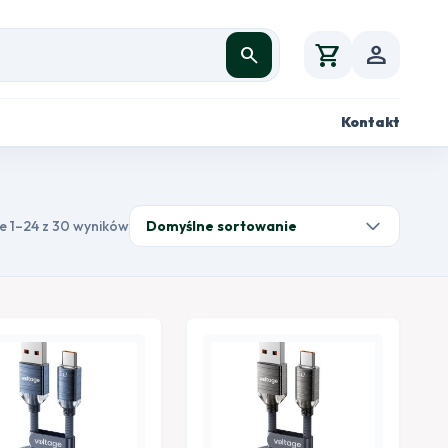
shopping_cart
person
search
Kontakt
e 1–24 z 30 wyników