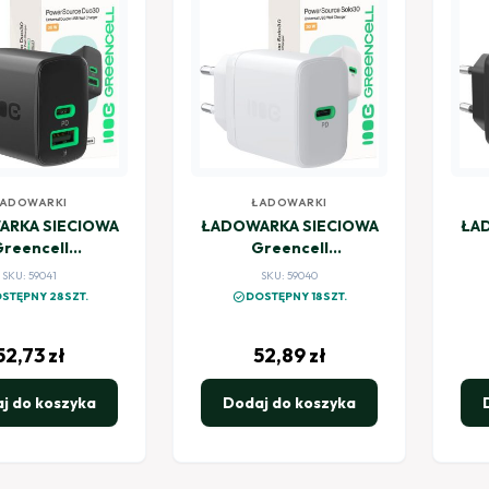
ADOWARKI
ŁADOWARKI
RKA SIECIOWA
ŁADOWARKA SIECIOWA
ŁA
reencell
Greencell
Source Duo30
PowerSource Solo30
Po
SKU: 59041
SKU: 59040
USB-C 1xUSB-A
30W 1xUSB-C PD 3.0
30
check_circle
STĘPNY 28SZT.
DOSTĘPNY 18SZT.
 QC 4.0+ czarna
QC 4.0+ biała
52,73
zł
52,89
zł
j do koszyka
Dodaj do koszyka