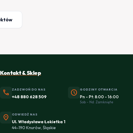
uktów
Kontakt & Sklep
ZADZWOŃ DO NAS
GODZINY OTWARCIA
phone
schedule
+48 880 628 509
Pn - Pt: 8:00 - 16:00
Sob - Nd: Zamknięte
ODWIEDŹ NAS
location_on
Ul. Władysława Łokietka 1
44-190 Knurów, Śląskie