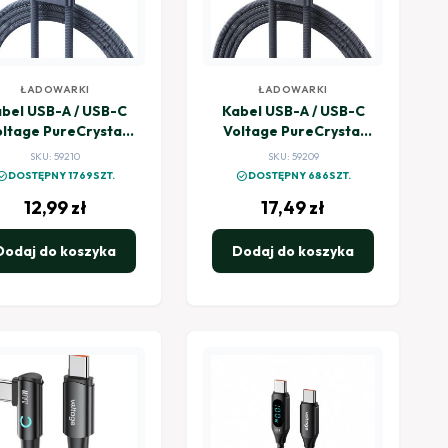
ŁADOWARKI
ŁADOWARKI
bel USB-A / USB-C
Kabel USB-A / USB-C
ltage PureCrystal
Voltage PureCrystal
W 100cm niebieski
66W 200cm czarny
SKU: 59210
SKU: 59209
k_circle
check_circle
DOSTĘPNY 1769SZT.
DOSTĘPNY 686SZT.
12,99
zł
17,49
zł
Dodaj do koszyka
Dodaj do koszyka