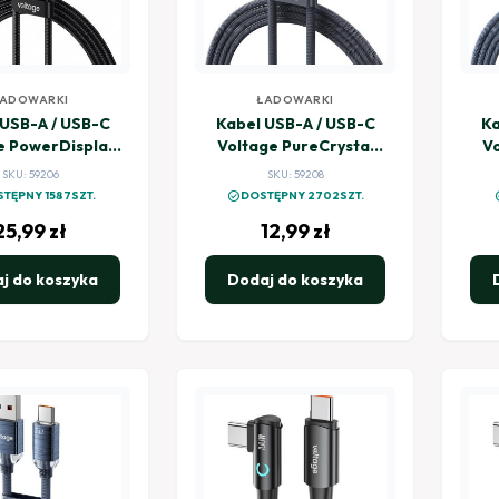
ADOWARKI
ŁADOWARKI
 USB-A / USB-C
Kabel USB-A / USB-C
Ka
e PowerDisplay
Voltage PureCrystal
Vo
100cm czarny
66W 100cm czarny
66
SKU: 59206
SKU: 59208
check_circle
chec
TĘPNY 1587SZT.
DOSTĘPNY 2702SZT.
25,99
zł
12,99
zł
j do koszyka
Dodaj do koszyka