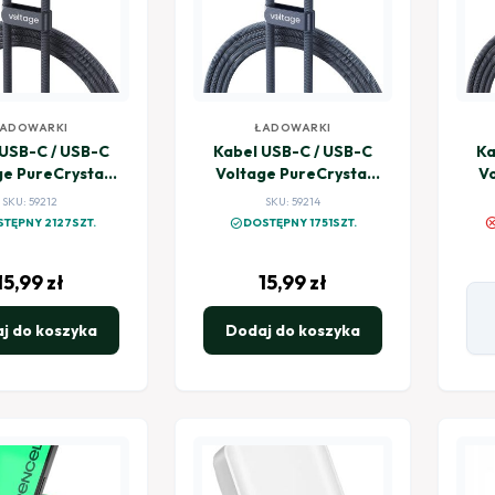
ADOWARKI
ŁADOWARKI
 USB-C / USB-C
Kabel USB-C / USB-C
Ka
ge PureCrystal
Voltage PureCrystal
Vo
D 100cm czarny
100W PD 100cm
SKU: 59212
SKU: 59214
niebieski
canc
check_circle
TĘPNY 2127SZT.
DOSTĘPNY 1751SZT.
15,99
zł
15,99
zł
j do koszyka
Dodaj do koszyka