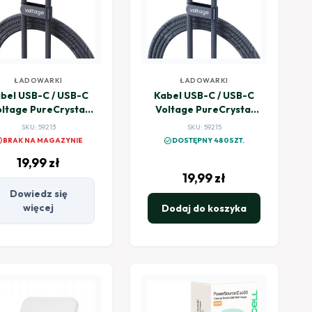
ŁADOWARKI
ŁADOWARKI
bel USB-C / USB-C
Kabel USB-C / USB-C
ltage PureCrystal
Voltage PureCrystal
100W PD 200cm
100W PD 200cm
SKU: 59213
SKU: 59215
czarny
niebieski
el
check_circle
BRAK NA MAGAZYNIE
DOSTĘPNY 480SZT.
19,99
zł
19,99
zł
Dowiedz się
więcej
Dodaj do koszyka