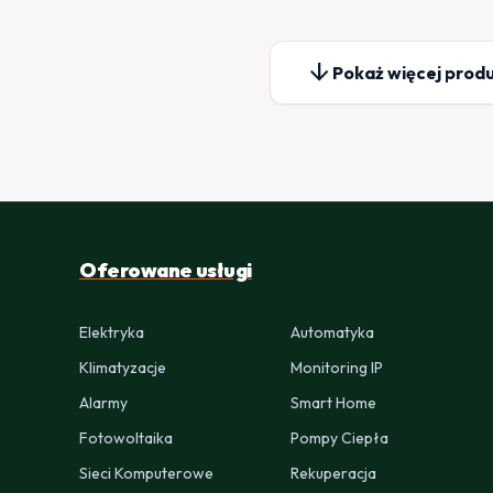
arrow_downward
Pokaż więcej prod
Oferowane usługi
Elektryka
Automatyka
Klimatyzacje
Monitoring IP
Alarmy
Smart Home
Fotowoltaika
Pompy Ciepła
Sieci Komputerowe
Rekuperacja