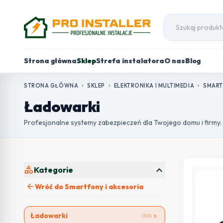
Strona główna
Sklep
Strefa instalatora
O nas
Blog
STRONA GŁÓWNA
SKLEP
ELEKTRONIKA I MULTIMEDIA
SMART
chevron_right
chevron_right
chevron_right
Ładowarki
Profesjonalne systemy zabezpieczeń dla Twojego domu i firmy.
expand_more
category
Kategorie
arrow_back
Wróć do Smartfony i akcesoria
Ładowarki
chevron_right
(30)