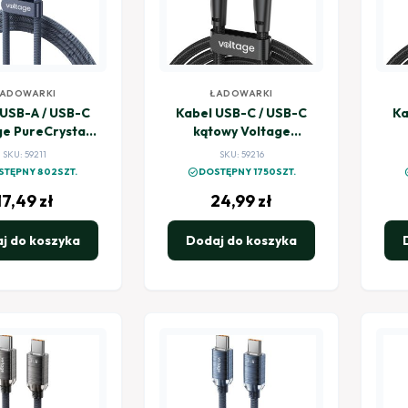
ADOWARKI
ŁADOWARKI
 USB-A / USB-C
Kabel USB-C / USB-C
Ka
ge PureCrystal
kątowy Voltage
0cm niebieski
PowerAngle 100W PD
Po
SKU: 59211
SKU: 59216
100cm czarny
check_circle
chec
STĘPNY 802SZT.
DOSTĘPNY 1750SZT.
17,49
zł
24,99
zł
j do koszyka
Dodaj do koszyka