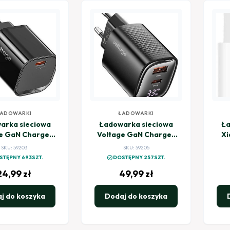
ADOWARKI
ŁADOWARKI
arka sieciowa
Ładowarka sieciowa
Ła
e GaN Charger
Voltage GaN Charger
Xi
W PD 3.0 QC 3.0
Mini 33W PD 3.0 QC 3.0
SKU: 59203
SKU: 59205
B-C czarna
USB-A USB-C Digital
check_circle
STĘPNY 693SZT.
DOSTĘPNY 257SZT.
Display czarna
24,99
zł
49,99
zł
j do koszyka
Dodaj do koszyka