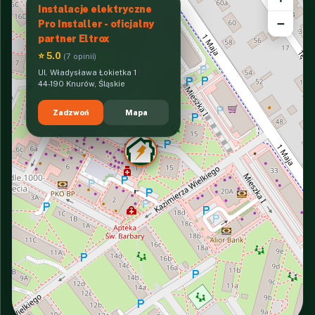
Instalacje elektryczne
−
Pro Installer - oficjalny
partner Eltrox
⭐ 5.0
(7 opinii)
Ul. Władysława Łokietka 1
44-190 Knurów, Śląskie
Zadzwoń
Mapa
INTERACTIVE VIEW