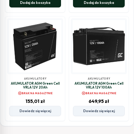
Dodaj do koszyka
Dodaj do koszyka
AKUMULATORY
AKUMULATORY
AKUMULATOR AGM Green Cell
AKUMULATOR AGM Green Cell
VRLA 12V 20Ah
VRLA 12V 100Ah
cancel
cancel
BRAK NA MAGAZYNIE
BRAK NA MAGAZYNIE
155,01
zł
649,95
zł
Dowiedz się więcej
Dowiedz się więcej