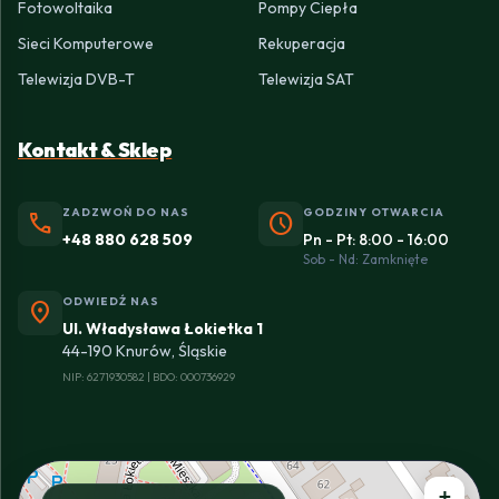
Fotowoltaika
Pompy Ciepła
Sieci Komputerowe
Rekuperacja
Telewizja DVB-T
Telewizja SAT
Kontakt & Sklep
ZADZWOŃ DO NAS
GODZINY OTWARCIA
phone
schedule
+48 880 628 509
Pn - Pt: 8:00 - 16:00
Sob - Nd: Zamknięte
ODWIEDŹ NAS
location_on
Ul. Władysława Łokietka 1
44-190 Knurów, Śląskie
NIP: 6271930582 | BDO: 000736929
+