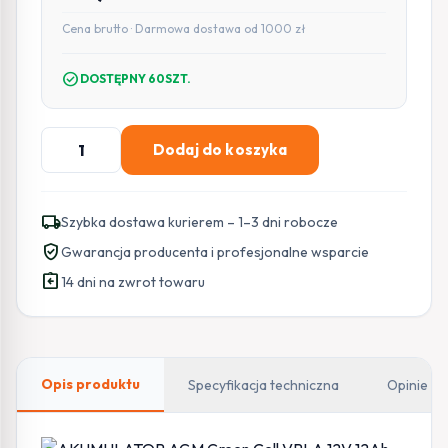
Cena brutto · Darmowa dostawa od 1000 zł
check_circle
DOSTĘPNY 60SZT.
ilość
Dodaj do koszyka
AKUMULATOR
AGM
Green
local_shipping
Szybka dostawa kurierem – 1–3 dni robocze
Cell
verified_user
Gwarancja producenta i profesjonalne wsparcie
VRLA
assignment_return
12V
14 dni na zwrot towaru
12Ah
Opis produktu
Specyfikacja techniczna
Opinie