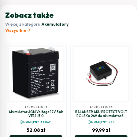
Zobacz także
Więcej z kategorii:
Akumulatory
arrow_forward
Wszystkie
AKUMULATORY
AKUMULATORY
Akumulator AGM Voltage 12V 5Ah
BALANSER AKU PROTECT VOLT
VE12-5.0
POLSKA 24V do akumulatorów
24V
check_circle
check_circle
DOSTĘPNY 1635SZT.
DOSTĘPNY 1SZT.
52,08
zł
99,99
zł