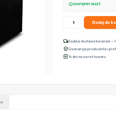
check_circle
DOSTĘPNY 36SZT.
ilość
Dodaj do k
Akumulator
VOLT
POLSKA
local_shipping
Szybka dostawa kurierem – 1
AGM
verified_user
Gwarancja producenta i pro
OPTI
assignment_return
45Ah
14 dni na zwrot towaru
ie