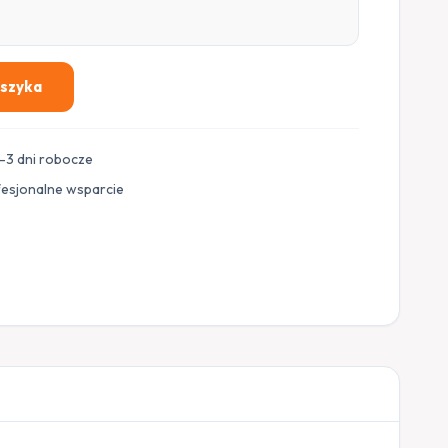
oszyka
–3 dni robocze
fesjonalne wsparcie