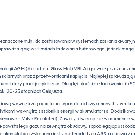
eznaczone m.in.: do zastosowania w systemach zasilania awaryjn
j sprawdzają się w układach ładowania buforowego, jednak mogą 
nologii AGM (Absorbent Glass Mat) VRLA i głównie przeznaczone 
 solarnych oraz z przetwornicami napięcia. Najlepiej sprawdzaj
umulatory pracują cyklicznie. Dla głębokości rozładowania do 5
ok. 20-25 stopniach Celsjusza.
wą wewnętrzną opartą na separatorach wykonanych z włókna szkl
ytkami wewnątrz zasobnika energii w akumulatorze. Dodatkową 
ieniowe – Valve Regulated). Zawory otwierają się w momencie w
powstałego gazu na zewnątrz obudowy, zapobiegając uszkodzeniu
kumulatora wykonana jest z materiału typu ABS, a ogniwa z mi