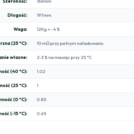
Szerokość:
166mm
Długość:
197mm
Waga:
12Kg +- 4 %
zna (25 °C):
10 mΩ przy pełnym naładowaniu
nie własne:
2-3 % na miesiąc przy 25 °C
ość (40 °C):
1.02
ość (25 °C):
1
ność (0 °C):
0.85
ość (-15 °C):
0.65