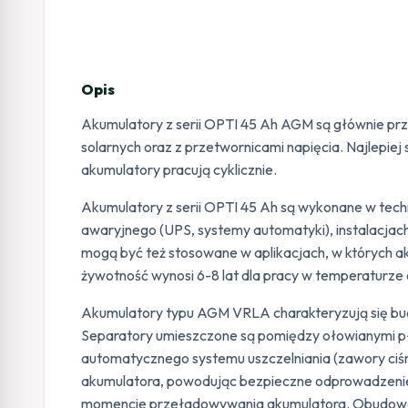
Opis
Akumulatory z serii OPTI 45 Ah AGM są głównie prz
solarnych oraz z przetwornicami napięcia. Najlepie
akumulatory pracują cyklicznie.
Akumulatory z serii OPTI 45 Ah są wykonane w tech
awaryjnego (UPS, systemy automatyki), instalacjach
mogą być też stosowane w aplikacjach, w których ak
żywotność wynosi 6-8 lat dla pracy w temperaturze 
Akumulatory typu AGM VRLA charakteryzują się budo
Separatory umieszczone są pomiędzy ołowianymi pł
automatycznego systemu uszczelniania (zawory ciśn
akumulatora, powodując bezpieczne odprowadzenie 
momencie przeładowywania akumulatora. Obudowa a