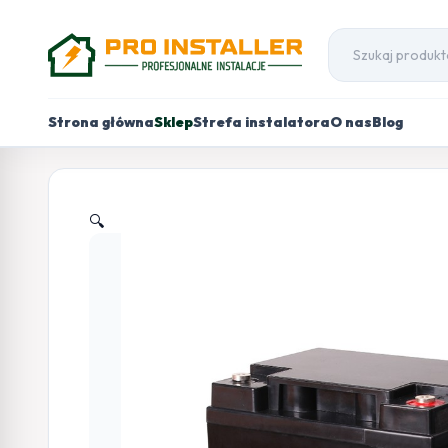
Strona główna
Sklep
Strefa instalatora
O nas
Blog
🔍