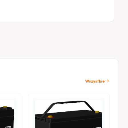
arrow_forward
Wszystkie