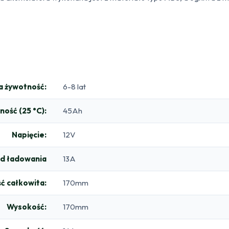
 żywotność:
6-8 lat
ość (25 °C):
45Ah
Napięcie:
12V
d ładowania
13A
ć całkowita:
170mm
Wysokość:
170mm