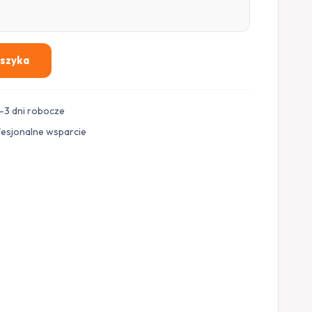
oszyka
–3 dni robocze
fesjonalne wsparcie