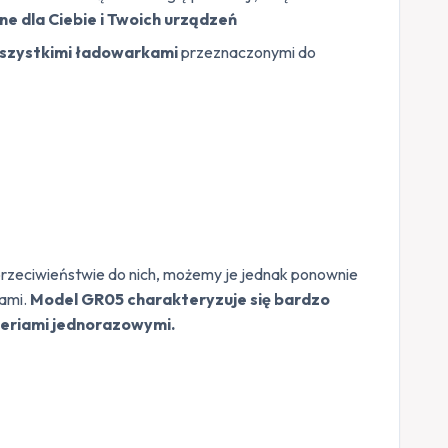
ne dla Ciebie i Twoich urządzeń
szystkimi ładowarkami
przeznaczonymi do
przeciwieństwie do nich, możemy je jednak ponownie
iami.
Model GR05 charakteryzuje się bardzo
teriami jednorazowymi.