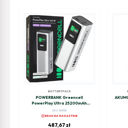
BATTERYPACK
POWERBANK Greencell
AKUMU
PowerPlay Ultra 25200mAh
SZYBKIE ŁADOWANIE 140W 2x
SKU: 60956
USB-C PD 1x USB-A
cancel
BRAK NA MAGAZYNIE
487,67
zł