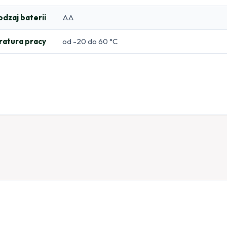
odzaj baterii
AA
atura pracy
od -20 do 60 °C