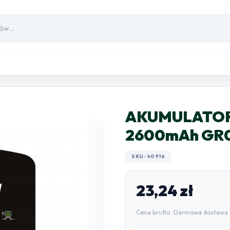
AKUMULATORKI
2600mAh GR
SKU: 40916
23,24
zł
Cena brutto · Darmowa dostawa 