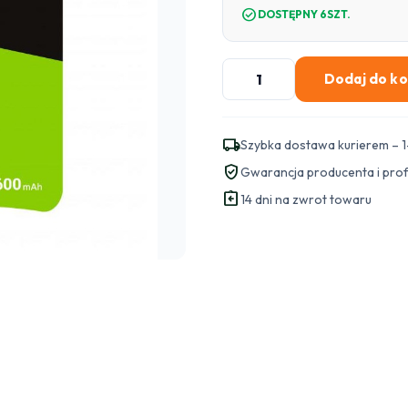
check_circle
DOSTĘPNY 6SZT.
ilość
Dodaj do k
AKUMULATORKI
Green
Cell
local_shipping
Szybka dostawa kurierem – 1
2x
verified_user
Gwarancja producenta i pro
AA
assignment_return
HR6
14 dni na zwrot towaru
2600mAh
GR05