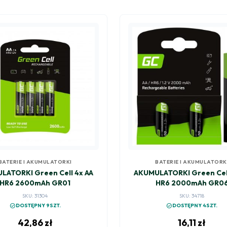
BATERIE I AKUMULATORKI
BATERIE I AKUMULATORK
LATORKI Green Cell 4x AA
AKUMULATORKI Green Cell
HR6 2600mAh GR01
HR6 2000mAh GR0
SKU: 31304
SKU: 34718
check_circle
check_circle
DOSTĘPNY 9SZT.
DOSTĘPNY 4SZT.
42,86
zł
16,11
zł