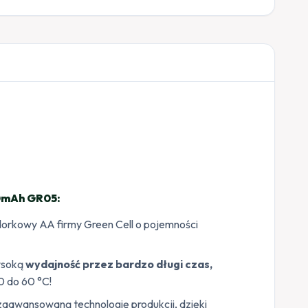
0mAh GR05:
orkowy AA firmy Green Cell o pojemności
ysoką
wydajność przez bardzo długi czas,
0 do 60 °C!
aawansowaną technologię produkcji, dzięki