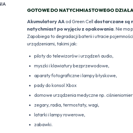
GOTOWE DO NATYCHMIASTOWEGO DZIAŁA
Akumulatory AA
od Green Cell
dostarczane są n
natychmiast po wyjęciu z opakowania
. Nie ma 
Zapobiega to degradacji baterii i utracie pojemnoś
urządzeniami, takimi jak:
piloty do telewizorów i urządzeń audio,
myszki i klawiatury bezprzewodowe,
aparaty fotograficzne i lampy błyskowe,
pady do konsol Xbox
domowe urządzenia medyczne np. ciśnieniomier
zegary, radia, termostaty, wagi,
latarki i lampy rowerowe,
zabawki.