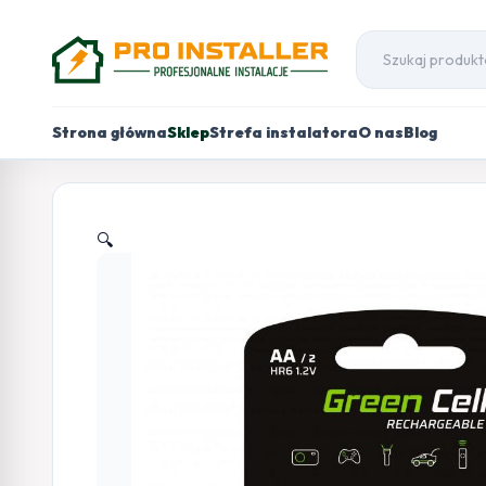
Strona główna
Sklep
Strefa instalatora
O nas
Blog
🔍