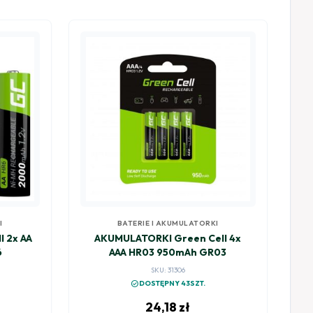
I
BATERIE I AKUMULATORKI
 2x AA
AKUMULATORKI Green Cell 4x
6
AAA HR03 950mAh GR03
SKU: 31306
check_circle
DOSTĘPNY 43SZT.
24,18
zł