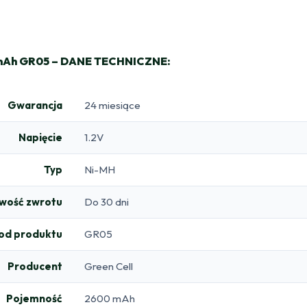
mAh GR05 – DANE TECHNICZNE:
Gwarancja
24 miesiące
Napięcie
1.2V
Typ
Ni-MH
iwość zwrotu
Do 30 dni
od produktu
GR05
Producent
Green Cell
Pojemność
2600 mAh