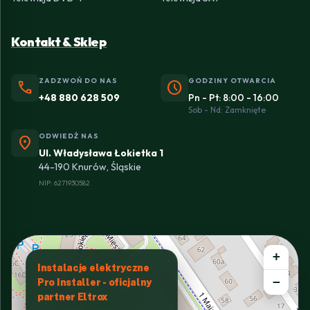
Kontakt & Sklep
ZADZWOŃ DO NAS
GODZINY OTWARCIA
phone
schedule
+48 880 628 509
Pn - Pt: 8:00 - 16:00
Sob - Nd: Zamknięte
ODWIEDŹ NAS
location_on
Ul. Władysława Łokietka 1
44-190 Knurów, Śląskie
NIP: 6271930582
+
Instalacje elektryczne
−
Pro Installer - oficjalny
partner Eltrox