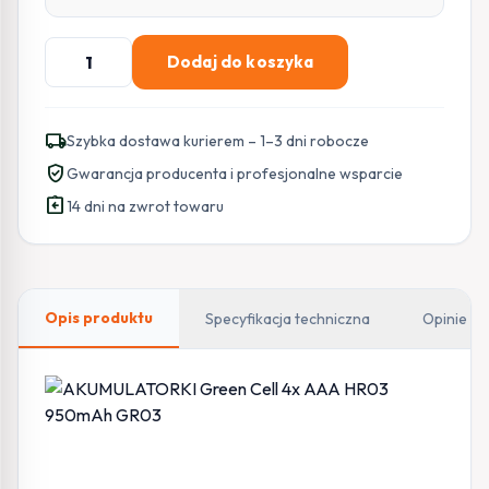
ilość
Dodaj do koszyka
AKUMULATORKI
Green
Cell
local_shipping
Szybka dostawa kurierem – 1–3 dni robocze
4x
verified_user
Gwarancja producenta i profesjonalne wsparcie
AAA
assignment_return
HR03
14 dni na zwrot towaru
950mAh
GR03
Opis produktu
Specyfikacja techniczna
Opinie