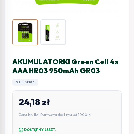
AKUMULATORKI Green Cell 4x
AAA HR03 950mAh GR03
SKU: 31306
24,18
zł
Cena brutto · Darmowa dostawa od 1000 zł
check_circle
DOSTĘPNY 43SZT.