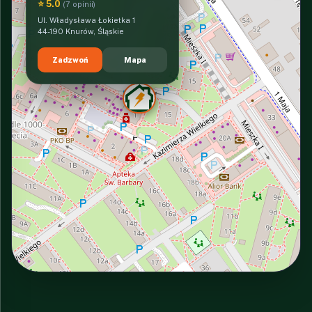
⭐ 5.0
(7 opinii)
Ul. Władysława Łokietka 1
44-190 Knurów, Śląskie
Zadzwoń
Mapa
INTERACTIVE VIEW