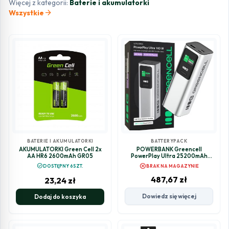
Więcej z kategorii:
Baterie i akumulatorki
arrow_forward
Wszystkie
BATERIE I AKUMULATORKI
BATTERYPACK
AKUMULATORKI Green Cell 2x
POWERBANK Greencell
AA HR6 2600mAh GR05
PowerPlay Ultra 25200mAh
SZYBKIE ŁADOWANIE 140W 2x
cancel
check_circle
DOSTĘPNY 6SZT.
BRAK NA MAGAZYNIE
USB-C PD 1x USB-A
487,67
zł
23,24
zł
Dowiedz się więcej
Dodaj do koszyka