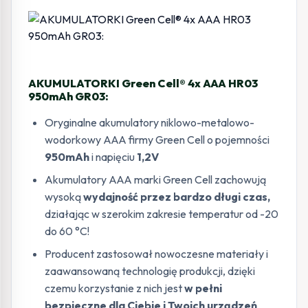
AKUMULATORKI Green Cell® 4x AAA HR03
950mAh GR03:
Oryginalne akumulatory niklowo-metalowo-
wodorkowy AAA firmy Green Cell o pojemności
950mAh
i napięciu
1,2V
Akumulatory AAA marki Green Cell zachowują
wysoką
wydajność przez bardzo długi czas,
działając w szerokim zakresie temperatur od -20
do 60 °C!
Producent zastosował nowoczesne materiały i
zaawansowaną technologię produkcji, dzięki
czemu korzystanie z nich jest
w pełni
bezpieczne dla Ciebie i Twoich urządzeń