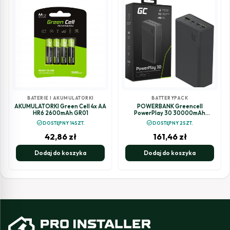
BATERIE I AKUMULATORKI
BATTERYPACK
AKUMULATORKI Green Cell 4x AA
POWERBANK Greencell
HR6 2600mAh GR01
PowerPlay 30 30000mAh
SZYBKIE ŁADOWANIE 22,5W 3x
check_circle
check_circle
DOSTĘPNY 14SZT.
DOSTĘPNY 2SZT.
USB-C PD 1x USB-A
42,86
zł
161,46
zł
Dodaj do koszyka
Dodaj do koszyka