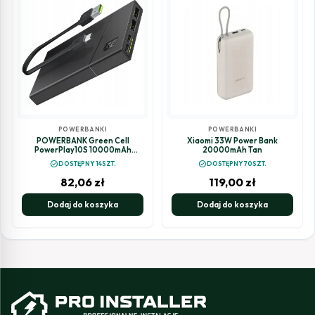
POWERBANKI
POWERBANKI
POWERBANK Green Cell
Xiaomi 33W Power Bank
PowerPlay10S 10000mAh
20000mAh Tan
SZYBKIE ŁADOWNIE ULTRA
check_circle
check_circle
DOSTĘPNY 14SZT.
DOSTĘPNY 70SZT.
CHARGE
82,06
zł
119,00
zł
Dodaj do koszyka
Dodaj do koszyka