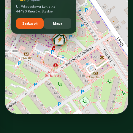
Ul. Władysława Łokietka 1
44-190 Knurów, Śląskie
Zadzwoń
Mapa
INTERACTIVE VIEW