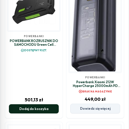
POWERBANKI
POWERBANK ROZRUSZNIK DO
SAMOCHODU Green Cell
PowerBoost Car Jump Starter
check_circle
DOSTĘPNY 9SZT.
16000mAh 2000A
POWERBANKI
Powerbank Xiaomi 212W
HyperCharge 25000mAh PD
140W USB-A / 2x USB-C Czarny
cancel
BRAK NA MAGAZYNIE
449,00
zł
501,13
zł
Dowiedz się więcej
Dodaj do koszyka