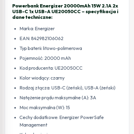
Powerbank Energizer 20000mAh 15W 2.1A 2x
USB-C 1x USB-A UE20050CC – specyfikacja i
dane techniczne:
Marka: Energizer
EAN: 842982106062
Typ baterii: litowo-polimerowa
Pojemność: 20000 mAh
Kod producenta: UE20050CC
Kolor wiodący: czarny
Rodzaj złącza: USB-C (żeński), USB-A (żeński)
Natężenie prądu maksymalne (A): 3A
Moc maksymalna (W): 15
Cechy dodatkowe: Energizer PowerSafe
Management