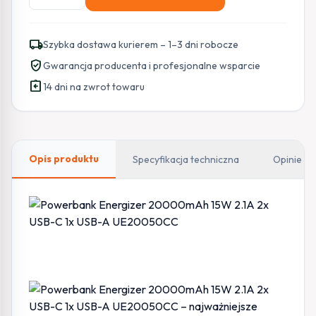
Powerbank
Energizer
20000mAh
local_shipping
Szybka dostawa kurierem – 1–3 dni robocze
15W
verified_user
Gwarancja producenta i profesjonalne wsparcie
2.1A
assignment_return
2x
14 dni na zwrot towaru
USB-
C
1x
USB-
Opis produktu
Specyfikacja techniczna
Opinie
A
UE20050CC