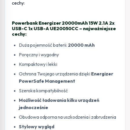
Powerbank Energizer 20000mAh 15W 2.1A 2x
USB-C 1x USB-A UE20050CC – najważniejsze
cechy:
Duża pojemność baterii:
20000 mAh
Poręczny i wygodny
Kompaktowy i lekki
Ochrona Twojego urządzenia dzięki
Energizer
PowerSafe Management
Szeroka kompatybilność
Możliwość ładowania kilku urządzeń
jednocześnie
Obudowa odporna na uszkodzenia i zabrudzenia
Stylowy wygląd