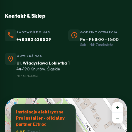
Kontakt & Sklep
ZADZWOŃ DO NAS
GODZINY OTWARCIA
phone
schedule
+48 880 628 509
Pn - Pt: 8:00 - 16:00
Sob - Nd: Zamknięte
ODWIEDŹ NAS
location_on
Ul. Władysława Łokietka 1
44-190 Knurów, Śląskie
NIP: 6271930582
+
Instalacje elektryczne
−
Pro Installer - oficjalny
partner Eltrox
⭐ 5.0
(7 opinii)