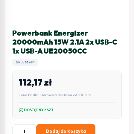
Powerbank Energizer
20000mAh 15W 2.1A 2x USB-C
1x USB-A UE20050CC
SKU: 53691
112,17
zł
Cena brutto · Darmowa dostawa od 1000 zł
check_circle
DOSTĘPNY 6SZT.
ilość
Dodaj do koszyka