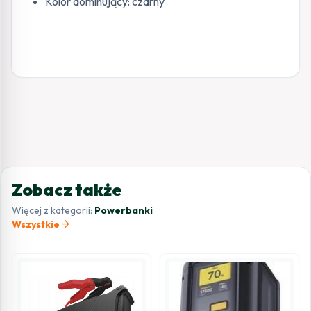
Kolor dominujący: czarny
Zobacz także
Więcej z kategorii:
Powerbanki
arrow_forward
Wszystkie