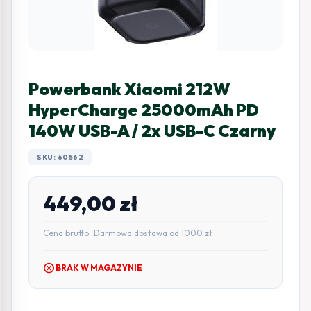
Powerbank Xiaomi 212W
HyperCharge 25000mAh PD
140W USB-A / 2x USB-C Czarny
SKU: 60562
449,00
zł
Cena brutto · Darmowa dostawa od 1000 zł
cancel
BRAK W MAGAZYNIE