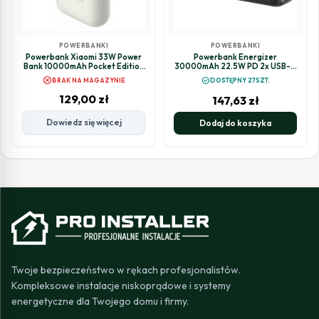
POWERBANKI
POWERBANKI
Powerbank Xiaomi 33W Power
Powerbank Energizer
Bank 10000mAh Pocket Edition
30000mAh 22.5W PD 2x USB-C
Pro Ivory
1x USB-A UE30055PQ
cancel
check_circle
BRAK NA MAGAZYNIE
DOSTĘPNY 27SZT.
129,00
zł
147,63
zł
Dowiedz się więcej
Dodaj do koszyka
Twoje bezpieczeństwo w rękach profesjonalistów.
Kompleksowe instalacje niskoprądowe i systemy
energetyczne dla Twojego domu i firmy.