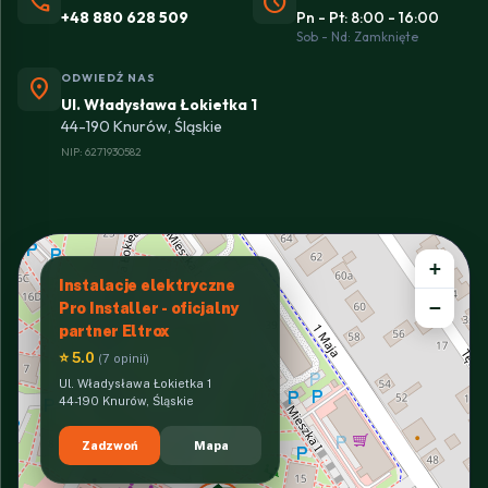
phone
schedule
+48 880 628 509
Pn - Pt: 8:00 - 16:00
Sob - Nd: Zamknięte
ODWIEDŹ NAS
location_on
Ul. Władysława Łokietka 1
44-190 Knurów, Śląskie
NIP: 6271930582
+
Instalacje elektryczne
−
Pro Installer - oficjalny
partner Eltrox
⭐ 5.0
(7 opinii)
Ul. Władysława Łokietka 1
44-190 Knurów, Śląskie
Zadzwoń
Mapa