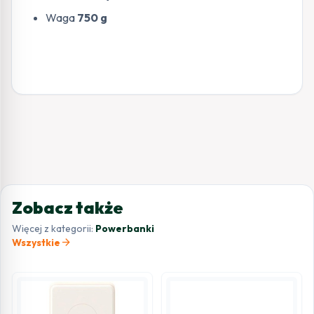
Waga
750 g
Zobacz także
Więcej z kategorii:
Powerbanki
arrow_forward
Wszystkie