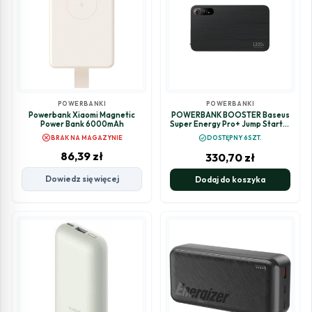
POWERBANKI
POWERBANKI
Powerbank Xiaomi Magnetic
POWERBANK BOOSTER Baseus
Power Bank 6000mAh
Super Energy Pro+ Jump Starter
C00245700111-00 12000mAh
cancel
check_circle
BRAK NA MAGAZYNIE
DOSTĘPNY 6SZT.
12V 1200A + KABLE KROKODYLKI
86,39
zł
330,70
zł
Dowiedz się więcej
Dodaj do koszyka