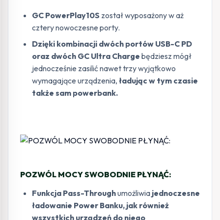
GC PowerPlay10S
został wyposażony w aż
cztery nowoczesne porty.
Dzięki kombinacji dwóch portów USB-C PD
oraz dwóch GC Ultra Charge
będziesz mógł
jednocześnie zasilić nawet trzy wyjątkowo
wymagające urządzenia,
ładując w tym czasie
także sam powerbank.
POZWÓL MOCY SWOBODNIE PŁYNĄĆ:
Funkcja Pass-Through
umożliwia
jednoczesne
ładowanie Power Banku, jak również
wszystkich urządzeń do niego