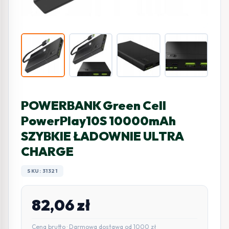
POWERBANK Green Cell
PowerPlay10S 10000mAh
SZYBKIE ŁADOWNIE ULTRA
CHARGE
SKU: 31321
82,06
zł
Cena brutto · Darmowa dostawa od 1000 zł