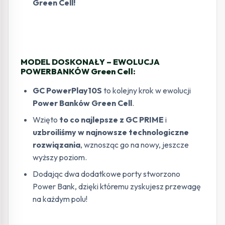
Green Cell!
MODEL DOSKONAŁY – EWOLUCJA
POWERBANKÓW Green Cell:
GC PowerPlay10S
to kolejny krok w ewolucji
Power Banków Green Cell
.
Wzięto
to co najlepsze z GC PRIME
i
uzbroiliśmy w najnowsze technologiczne
rozwiązania
, wznosząc go na nowy, jeszcze
wyższy poziom.
Dodając dwa dodatkowe porty stworzono
Power Bank, dzięki któremu zyskujesz przewagę
na każdym polu!