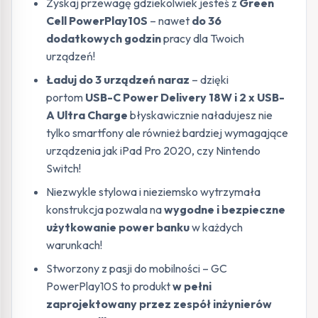
Zyskaj przewagę gdziekolwiek jesteś z
Green
Cell PowerPlay10S
– nawet
do
36
dodatkowych godzin
pracy dla Twoich
urządzeń!
Ładuj
do 3 urządzeń naraz
– dzięki
portom
USB-C Power Delivery 18W i 2 x USB-
A Ultra Charge
błyskawicznie naładujesz nie
tylko smartfony ale również bardziej wymagające
urządzenia jak iPad Pro 2020, czy Nintendo
Switch!
Niezwykle stylowa i nieziemsko wytrzymała
konstrukcja pozwala na
wygodne i bezpieczne
użytkowanie power banku
w każdych
warunkach!
Stworzony z pasji do mobilności – GC
PowerPlay10S to produkt
w pełni
zaprojektowany przez zespół inżynierów