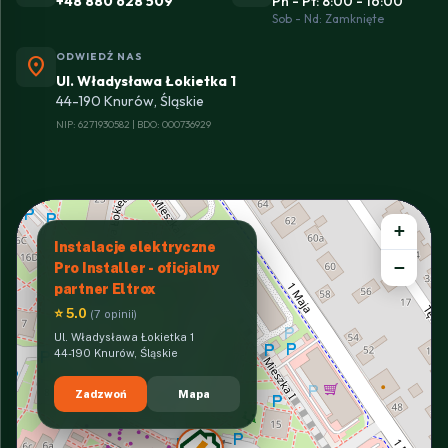
+48 880 628 509
Pn - Pt: 8:00 - 16:00
Sob - Nd: Zamknięte
ODWIEDŹ NAS
location_on
Ul. Władysława Łokietka 1
44-190 Knurów, Śląskie
NIP: 6271930582 | BDO: 000736929
+
Instalacje elektryczne
−
Pro Installer - oficjalny
partner Eltrox
⭐ 5.0
(7 opinii)
Ul. Władysława Łokietka 1
44-190 Knurów, Śląskie
Zadzwoń
Mapa