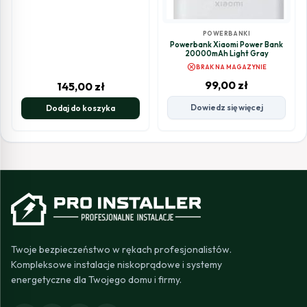
POWERBANKI
Powerbank Xiaomi Power Bank
20000mAh Light Gray
cancel
BRAK NA MAGAZYNIE
99,00
zł
145,00
zł
Dowiedz się więcej
Dodaj do koszyka
Twoje bezpieczeństwo w rękach profesjonalistów.
Kompleksowe instalacje niskoprądowe i systemy
energetyczne dla Twojego domu i firmy.