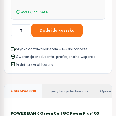
check_circle
DOSTĘPNY 14SZT.
ilość
Dodaj do koszyka
POWERBANK
Green
Cell
local_shipping
Szybka dostawa kurierem – 1–3 dni robocze
PowerPlay10S
verified_user
Gwarancja producenta i profesjonalne wsparcie
10000mAh
assignment_return
SZYBKIE
14 dni na zwrot towaru
ŁADOWNIE
ULTRA
CHARGE
Opis produktu
Specyfikacja techniczna
Opinie
POWER BANK Green Cell GC PowerPlay10S