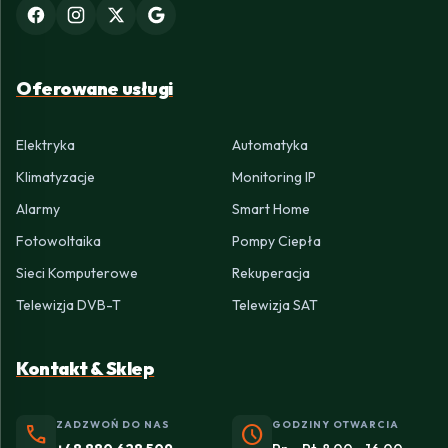
Oferowane usługi
Elektryka
Automatyka
Klimatyzacje
Monitoring IP
Alarmy
Smart Home
Fotowoltaika
Pompy Ciepła
Sieci Komputerowe
Rekuperacja
Telewizja DVB-T
Telewizja SAT
Kontakt & Sklep
ZADZWOŃ DO NAS
GODZINY OTWARCIA
phone
schedule