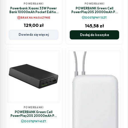
POWERBANKI
POWERBANKI
Powerbank Xiaomi 33W Power
POWERBANK Green Cell
Bank 10000mAh Pocket Edition
PowerPlay20S 20000mAh PD
Pro Ivory
22,5W QC 3.0 3x USB-C BIAŁY
cancel
check_circle
BRAK NA MAGAZYNIE
DOSTĘPNY 1SZT.
129,00
zł
145,58
zł
Dowiedz się więcej
Dodaj do koszyka
POWERBANKI
POWERBANK Green Cell
PowerPlay20S 20000mAh PD
22,5W QC 3.0 3x USB-C CZARNY
check_circle
DOSTĘPNY 4SZT.