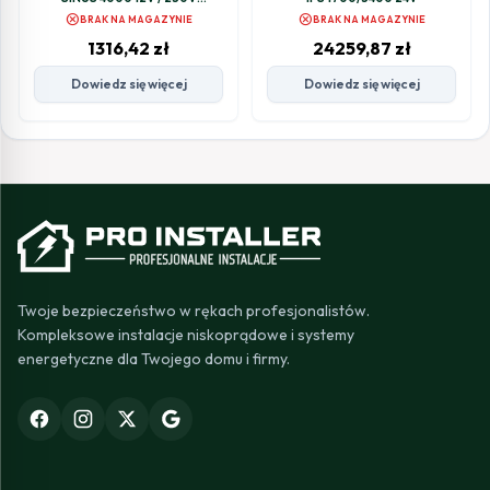
2000/4000W
cancel
cancel
BRAK NA MAGAZYNIE
BRAK NA MAGAZYNIE
1316,42
zł
24259,87
zł
Dowiedz się więcej
Dowiedz się więcej
Twoje bezpieczeństwo w rękach profesjonalistów.
Kompleksowe instalacje niskoprądowe i systemy
energetyczne dla Twojego domu i firmy.