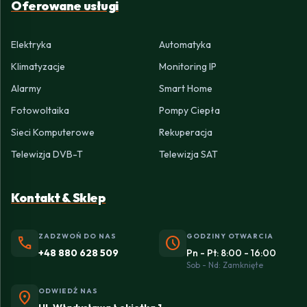
Oferowane usługi
Elektryka
Automatyka
Klimatyzacje
Monitoring IP
Alarmy
Smart Home
Fotowoltaika
Pompy Ciepła
Sieci Komputerowe
Rekuperacja
Telewizja DVB-T
Telewizja SAT
Kontakt & Sklep
ZADZWOŃ DO NAS
GODZINY OTWARCIA
phone
schedule
+48 880 628 509
Pn - Pt: 8:00 - 16:00
Sob - Nd: Zamknięte
ODWIEDŹ NAS
location_on