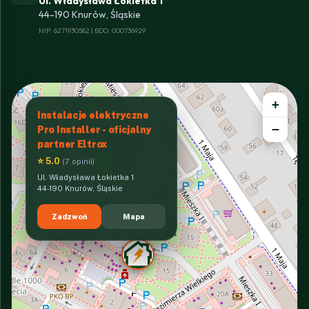
Ul. Władysława Łokietka 1
44-190 Knurów, Śląskie
NIP: 6271930582 | BDO: 000736929
+
Instalacje elektryczne
−
Pro Installer - oficjalny
partner Eltrox
⭐ 5.0
(7 opinii)
Ul. Władysława Łokietka 1
44-190 Knurów, Śląskie
Zadzwoń
Mapa