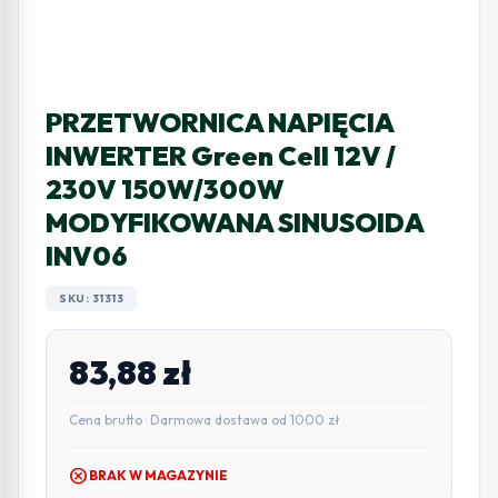
PRZETWORNICA NAPIĘCIA
INWERTER Green Cell 12V /
230V 150W/300W
MODYFIKOWANA SINUSOIDA
INV06
SKU: 31313
83,88
zł
Cena brutto · Darmowa dostawa od 1000 zł
cancel
BRAK W MAGAZYNIE