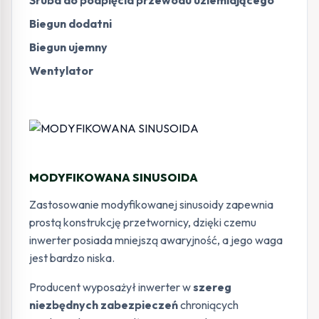
Śruba do podpięcia przewodu uziemiającego
Biegun dodatni
Biegun ujemny
Wentylator
MODYFIKOWANA SINUSOIDA
Zastosowanie modyfikowanej sinusoidy zapewnia
prostą konstrukcję przetwornicy, dzięki czemu
inwerter posiada mniejszą awaryjność, a jego waga
jest bardzo niska.
Producent wyposażył inwerter w
szereg
niezbędnych zabezpieczeń
chroniących