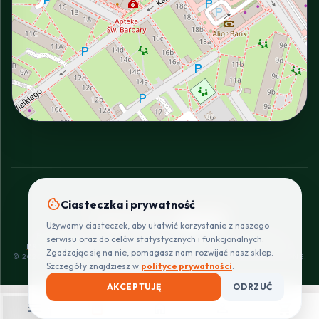
INTERACTIVE VIEW
cookie
Ciasteczka i prywatność
SZYBKIE I BEZPIECZNE PŁATNOŚCI
Używamy ciasteczek, aby ułatwić korzystanie z naszego
POLITYKA
REGULAMIN
CENNIK
ZWROTY I
serwisu oraz do celów statystycznych i funkcjonalnych.
PRYWATNOŚCI
DOSTAW
REKLAMACJE
Zgadzając się na nie, pomagasz nam rozwijać nasz sklep.
© 2026 PROINSTALLER.PL - KNURÓW. WSZYSTKIE PRAWA ZASTRZEŻONE.
Szczegóły znajdziesz w
polityce prywatności
.
AKCEPTUJĘ
ODRZUĆ
menu
shopping_bag
home
person
shopping_cart