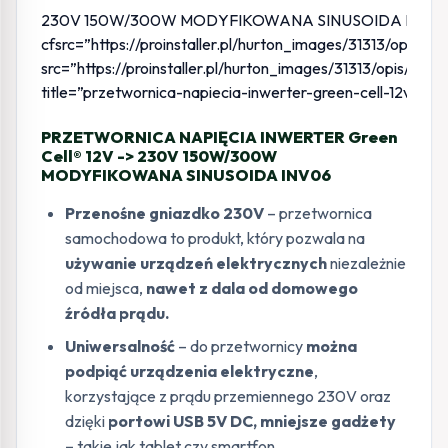
230V 150W/300W MODYFIKOWANA SINUSOIDA INV06″
cfsrc=”https://proinstaller.pl/hurton_images/313
src=”https://proinstaller.pl/hurton_images/31313
title=”przetwornica-napiecia-inwerter-green-cell-12v-
PRZETWORNICA NAPIĘCIA INWERTER Green
Cell® 12V -> 230V 150W/300W
MODYFIKOWANA SINUSOIDA INV06
Przenośne gniazdko
230V
– przetwornica
samochodowa to produkt, który pozwala na
używanie urządzeń elektrycznych
niezależnie
od miejsca,
nawet z dala od domowego
źródła prądu.
Uniwersalność
– do przetwornicy
można
podpiąć urządzenia elektryczne
,
korzystające z prądu przemiennego 230V oraz
dzięki
portowi USB 5V DC, mniejsze gadżety
–
takie jak tablet czy smartfon.