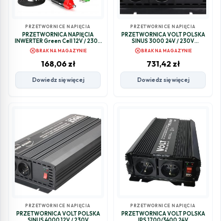
PRZETWORNICE NAPIĘCIA
PRZETWORNICE NAPIĘCIA
PRZETWORNICA NAPIĘCIA
PRZETWORNICA VOLT POLSKA
INWERTER Green Cell 12V / 230V
SINUS 3000 24V / 230V
300W/600W CZYSTA
1500/3000W
cancel
cancel
BRAK NA MAGAZYNIE
BRAK NA MAGAZYNIE
SINUSOIDA INV05DE
168,06
zł
731,42
zł
Dowiedz się więcej
Dowiedz się więcej
PRZETWORNICE NAPIĘCIA
PRZETWORNICE NAPIĘCIA
PRZETWORNICA VOLT POLSKA
PRZETWORNICA VOLT POLSKA
SINUS 4000 12V / 230V
IPS 1700/3400 24V