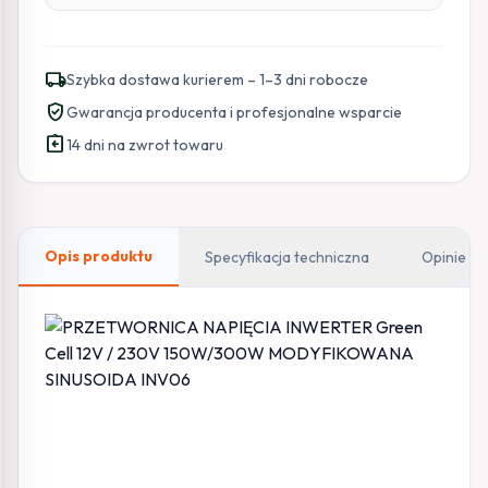
local_shipping
Szybka dostawa kurierem – 1–3 dni robocze
verified_user
Gwarancja producenta i profesjonalne wsparcie
assignment_return
14 dni na zwrot towaru
Opis produktu
Specyfikacja techniczna
Opinie