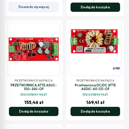
Dowiedz się więcej
Dodaj do koszyka
PRZETWORNICE NAPIĘCIA
PRZETWORNICE NAPIĘCIA
PRZETWORNICA ATTE ASUC-
Przetwornica DC/DC ATTE
100-240-OF
ASDIC-60-121-OF
check_circle
check_circle
DOSTĘPNY 15SZT.
DOSTĘPNY 9SZT.
155,46
zł
169,41
zł
Dodaj do koszyka
Dodaj do koszyka