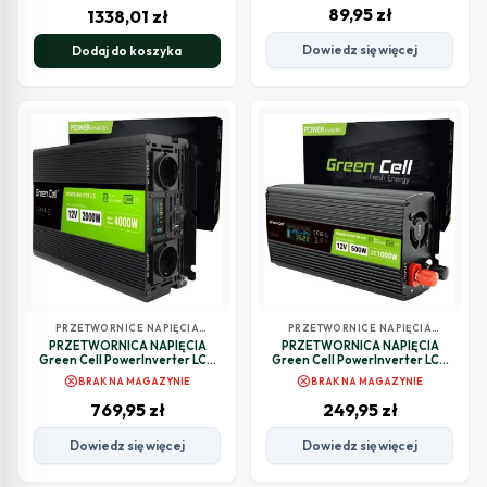
89,95
zł
1338,01
zł
Dowiedz się więcej
Dodaj do koszyka
PRZETWORNICE NAPIĘCIA
PRZETWORNICE NAPIĘCIA
SAMOCHODOWE
SAMOCHODOWE
PRZETWORNICA NAPIĘCIA
PRZETWORNICA NAPIĘCIA
Green Cell PowerInverter LCD
Green Cell PowerInverter LCD
12V / 230V 2000W/4000W
12V / 230V 500W/1000W
cancel
cancel
BRAK NA MAGAZYNIE
BRAK NA MAGAZYNIE
CZYSTA SINUSOIDA
CZYSTA SINUSOIDA
769,95
zł
249,95
zł
Dowiedz się więcej
Dowiedz się więcej