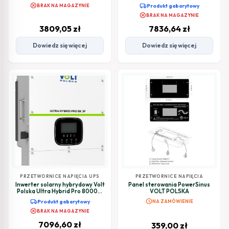
3600W/5400W 2x MPPT (120-
12K 3F 48/230V-400V 2x MPPT
cancel
local_shipping
BRAK NA MAGAZYNIE
Produkt gabarytowy
500V) Wi-Fi
(200-650
cancel
BRAK NA MAGAZYNIE
3809,05
zł
7836,64
zł
Dowiedz się więcej
Dowiedz się więcej
PRZETWORNICE NAPIĘCIA UPS
PRZETWORNICE NAPIĘCIA
Inwerter solarny hybrydowy Volt
Panel sterowania PowerSinus
Polska Ultra Hybrid Pro 8000W
VOLT POLSKA
8K 3F 48/230V-400V 2x MPPT
schedule
local_shipping
Produkt gabarytowy
NA ZAMÓWIENIE
(200-650V)
cancel
BRAK NA MAGAZYNIE
7096,60
zł
359,00
zł