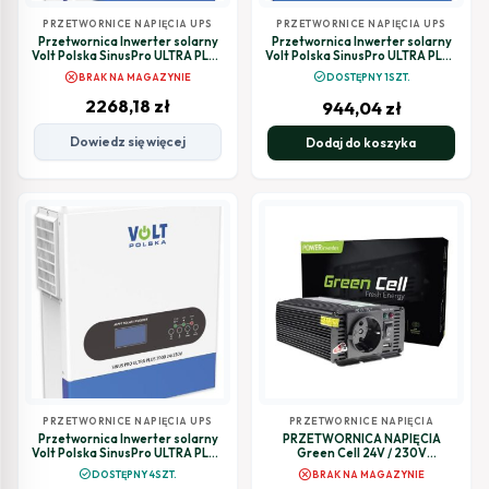
PRZETWORNICE NAPIĘCIA UPS
PRZETWORNICE NAPIĘCIA UPS
Przetwornica Inwerter solarny
Przetwornica Inwerter solarny
Volt Polska SinusPro ULTRA PLUS
Volt Polska SinusPro ULTRA PLUS
12000 48/230V (6200/12000W)
3000 12/230V (1500/3000W) +
cancel
check_circle
BRAK NA MAGAZYNIE
DOSTĘPNY 1SZT.
Wi-Fi + 120A MPPT (60-500V)
100A MPPT
2268,18
zł
944,04
zł
Dowiedz się więcej
Dodaj do koszyka
PRZETWORNICE NAPIĘCIA UPS
PRZETWORNICE NAPIĘCIA
Przetwornica Inwerter solarny
PRZETWORNICA NAPIĘCIA
Volt Polska SinusPro ULTRA PLUS
Green Cell 24V / 230V
7000 24/230V (3500/7000W)
300W/600W MODYFIKOWANA
cancel
check_circle
DOSTĘPNY 4SZT.
BRAK NA MAGAZYNIE
Wi-Fi + 100A MPPT (60-500V)
SINUSOIDA