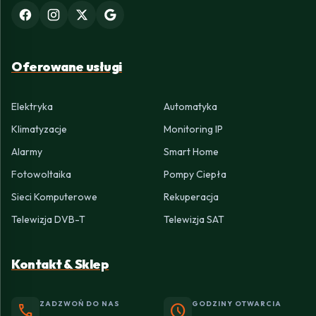
Oferowane usługi
Elektryka
Automatyka
Klimatyzacje
Monitoring IP
Alarmy
Smart Home
Fotowoltaika
Pompy Ciepła
Sieci Komputerowe
Rekuperacja
Telewizja DVB-T
Telewizja SAT
Kontakt & Sklep
ZADZWOŃ DO NAS
GODZINY OTWARCIA
phone
schedule