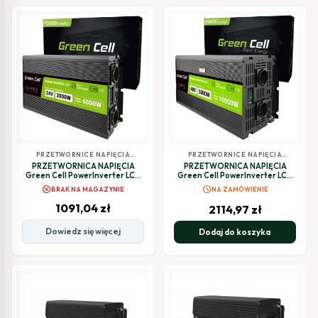
PRZETWORNICE NAPIĘCIA
PRZETWORNICE NAPIĘCIA
SAMOCHODOWE
SAMOCHODOWE
PRZETWORNICA NAPIĘCIA
PRZETWORNICA NAPIĘCIA
Green Cell PowerInverter LCD
Green Cell PowerInverter LCD
24V / 230V 3000/6000W
48V / 230V 5000/10000W
cancel
schedule
BRAK NA MAGAZYNIE
NA ZAMÓWIENIE
CZYSTA SINUSOIDA
CZYSTA SINUSOIDA
1091,04
zł
2114,97
zł
Dowiedz się więcej
Dodaj do koszyka