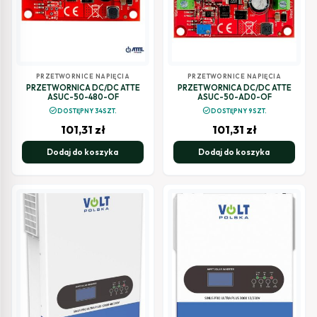
PRZETWORNICE NAPIĘCIA
PRZETWORNICE NAPIĘCIA
PRZETWORNICA DC/DC ATTE
PRZETWORNICA DC/DC ATTE
ASUC-50-480-OF
ASUC-50-AD0-OF
check_circle
check_circle
DOSTĘPNY 34SZT.
DOSTĘPNY 9SZT.
101,31
zł
101,31
zł
Dodaj do koszyka
Dodaj do koszyka