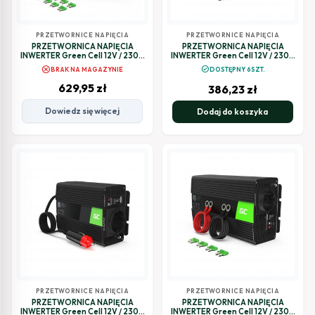
PRZETWORNICE NAPIĘCIA
PRZETWORNICE NAPIĘCIA
PRZETWORNICA NAPIĘCIA
PRZETWORNICA NAPIĘCIA
INWERTER Green Cell 12V / 230V
INWERTER Green Cell 12V / 230V
1500W/3000W CZYSTA
1500W/3000W MODYFIKOWANA
cancel
check_circle
BRAK NA MAGAZYNIE
DOSTĘPNY 6SZT.
SINUSOIDA INV22
SINUSOIDA INV25
629,95
zł
386,23
zł
Dowiedz się więcej
Dodaj do koszyka
PRZETWORNICE NAPIĘCIA
PRZETWORNICE NAPIĘCIA
PRZETWORNICA NAPIĘCIA
PRZETWORNICA NAPIĘCIA
INWERTER Green Cell 12V / 230V
INWERTER Green Cell 12V / 230V