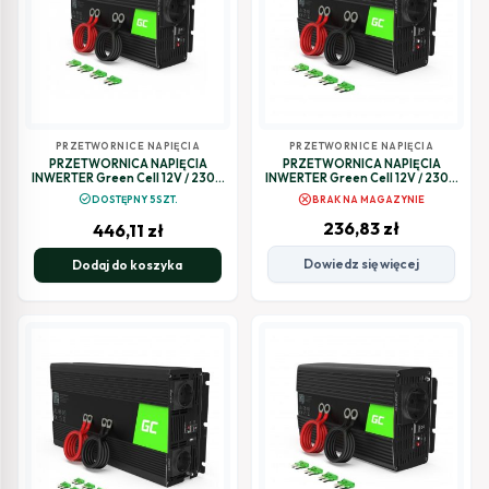
PRZETWORNICE NAPIĘCIA
PRZETWORNICE NAPIĘCIA
PRZETWORNICA NAPIĘCIA
PRZETWORNICA NAPIĘCIA
INWERTER Green Cell 12V / 230V
INWERTER Green Cell 12V / 230V
1000W/2000W CZYSTA
1000W/2000W
cancel
check_circle
DOSTĘPNY 5SZT.
BRAK NA MAGAZYNIE
SINUSOIDA INV09
MODYFIKOWANA SINUSOIDA
NV08
236,83
zł
446,11
zł
Dowiedz się więcej
Dodaj do koszyka