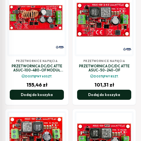
PRZETWORNICE NAPIĘCIA
PRZETWORNICE NAPIĘCIA
PRZETWORNICA DC/DC ATTE
PRZETWORNICA DC/DC ATTE
ASUC-100-480-OF MODUŁ
ASUC-50-240-OF
DC/DC Vin 10...30VDC, Vout
check_circle
check_circle
DOSTĘPNY 60SZT.
DOSTĘPNY 8SZT.
48VDC, Pout 100W
155,46
zł
101,31
zł
Dodaj do koszyka
Dodaj do koszyka