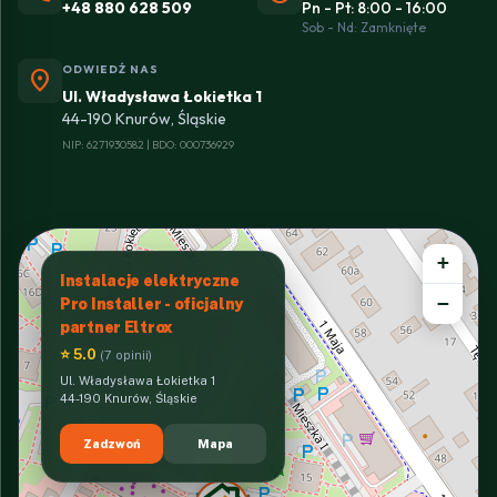
+48 880 628 509
Pn - Pt: 8:00 - 16:00
Sob - Nd: Zamknięte
ODWIEDŹ NAS
location_on
Ul. Władysława Łokietka 1
44-190 Knurów, Śląskie
NIP: 6271930582 | BDO: 000736929
+
Instalacje elektryczne
−
Pro Installer - oficjalny
partner Eltrox
⭐ 5.0
(7 opinii)
Ul. Władysława Łokietka 1
44-190 Knurów, Śląskie
Zadzwoń
Mapa