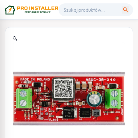
search
🔍