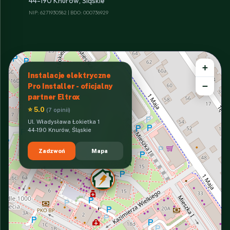
44-190 Knurów, Śląskie
NIP: 6271930582 | BDO: 000736929
+
Instalacje elektryczne
−
Pro Installer - oficjalny
partner Eltrox
⭐ 5.0
(7 opinii)
Ul. Władysława Łokietka 1
44-190 Knurów, Śląskie
Zadzwoń
Mapa