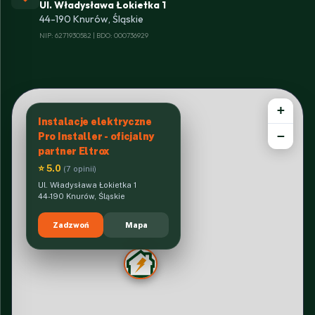
Ul. Władysława Łokietka 1
44-190 Knurów, Śląskie
NIP: 6271930582 | BDO: 000736929
+
Instalacje elektryczne
−
Pro Installer - oficjalny
partner Eltrox
⭐ 5.0
(7 opinii)
Ul. Władysława Łokietka 1
44-190 Knurów, Śląskie
Zadzwoń
Mapa