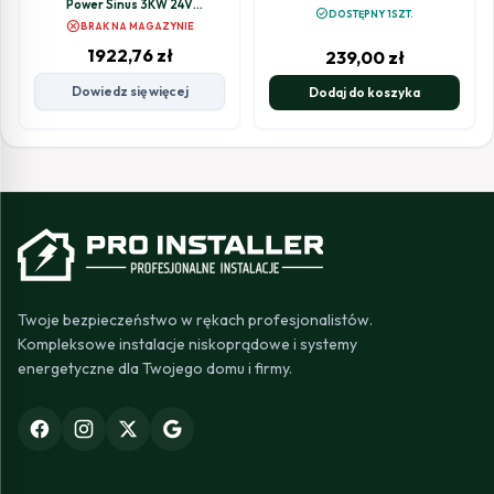
Power Sinus 3KW 24V
300/600W
check_circle
DOSTĘPNY 1SZT.
3000W/9000W
cancel
BRAK NA MAGAZYNIE
1922,76
zł
239,00
zł
Dowiedz się więcej
Dodaj do koszyka
Twoje bezpieczeństwo w rękach profesjonalistów.
Kompleksowe instalacje niskoprądowe i systemy
energetyczne dla Twojego domu i firmy.