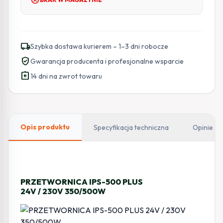
local_shipping
Szybka dostawa kurierem – 1–3 dni robocze
verified_user
Gwarancja producenta i profesjonalne wsparcie
assignment_return
14 dni na zwrot towaru
Opis produktu
Specyfikacja techniczna
Opinie
PRZETWORNICA IPS-500 PLUS
24V / 230V 350/500W