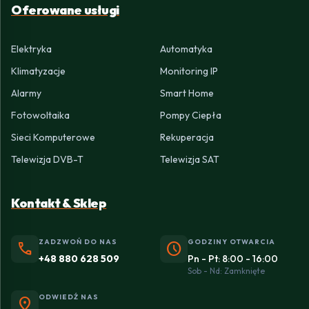
Oferowane usługi
Elektryka
Automatyka
Klimatyzacje
Monitoring IP
Alarmy
Smart Home
Fotowoltaika
Pompy Ciepła
Sieci Komputerowe
Rekuperacja
Telewizja DVB-T
Telewizja SAT
Kontakt & Sklep
ZADZWOŃ DO NAS
GODZINY OTWARCIA
phone
schedule
+48 880 628 509
Pn - Pt: 8:00 - 16:00
Sob - Nd: Zamknięte
ODWIEDŹ NAS
location_on