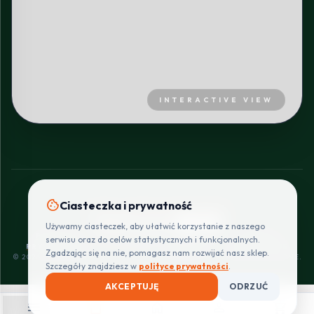
INTERACTIVE VIEW
cookie
Ciasteczka i prywatność
SZYBKIE I BEZPIECZNE PŁATNOŚCI
Używamy ciasteczek, aby ułatwić korzystanie z naszego
POLITYKA
REGULAMIN
CENNIK
ZWROTY I
serwisu oraz do celów statystycznych i funkcjonalnych.
PRYWATNOŚCI
DOSTAW
REKLAMACJE
Zgadzając się na nie, pomagasz nam rozwijać nasz sklep.
© 2026 PROINSTALLER.PL - KNURÓW. WSZYSTKIE PRAWA ZASTRZEŻONE.
Szczegóły znajdziesz w
polityce prywatności
.
AKCEPTUJĘ
ODRZUĆ
menu
shopping_bag
home
person
shopping_cart