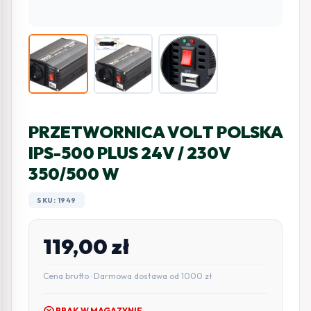
PRZETWORNICA VOLT POLSKA
IPS-500 PLUS 24V / 230V
350/500 W
SKU: 1949
119,00
zł
Cena brutto · Darmowa dostawa od 1000 zł
cancel
BRAK W MAGAZYNIE