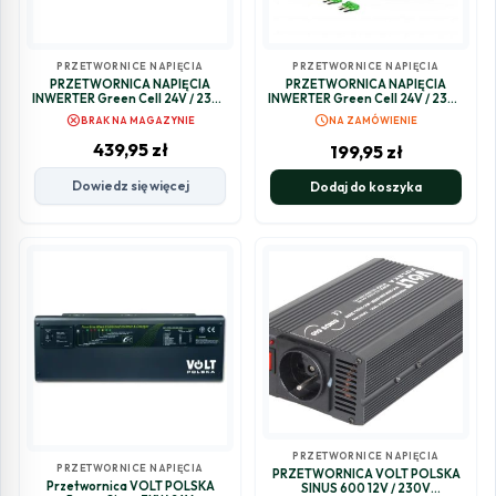
PRZETWORNICE NAPIĘCIA
PRZETWORNICE NAPIĘCIA
PRZETWORNICA NAPIĘCIA
PRZETWORNICA NAPIĘCIA
INWERTER Green Cell 24V / 230V
INWERTER Green Cell 24V / 230V
1000W/2000W CZYSTA
150W/300W MODYFIKOWANA
cancel
schedule
BRAK NA MAGAZYNIE
NA ZAMÓWIENIE
SINUSOIDA INV18
SINUSOIDA INV28
439,95
zł
199,95
zł
Dowiedz się więcej
Dodaj do koszyka
PRZETWORNICE NAPIĘCIA
PRZETWORNICE NAPIĘCIA
PRZETWORNICA VOLT POLSKA
Przetwornica VOLT POLSKA
SINUS 600 12V / 230V