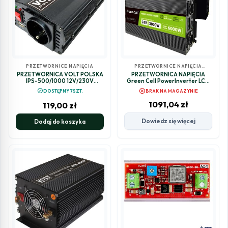
PRZETWORNICE NAPIĘCIA
PRZETWORNICE NAPIĘCIA
SAMOCHODOWE
PRZETWORNICA VOLT POLSKA
PRZETWORNICA NAPIĘCIA
IPS-500/1000 12V/230V
Green Cell PowerInverter LCD
500/1000 W
24V / 230V 3000/6000W
cancel
check_circle
DOSTĘPNY 7SZT.
BRAK NA MAGAZYNIE
CZYSTA SINUSOIDA
1091,04
zł
119,00
zł
Dowiedz się więcej
Dodaj do koszyka