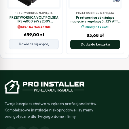
PRZETWORNICE NAPIĘCIA
PRZETWORNICE NAPIĘCIA
PRZETWORNICA VOLT POLSKA
Przetwornica obniżająca
IPS-4000 24V / 230V
napięcie z regulacją 3...12V ATTE
2000/4000W
ASDC-30-AD0-OF
cancel
check_circle
BRAK NA MAGAZYNIE
DOSTĘPNY 22SZT.
659,00
zł
83,68
zł
Dowiedz się więcej
Dodaj do koszyka
Twoje bezpieczeństwo w rękach profesjonalistów.
Kompleksowe instalacje niskoprądowe i systemy
energetyczne dla Twojego domu i firmy.