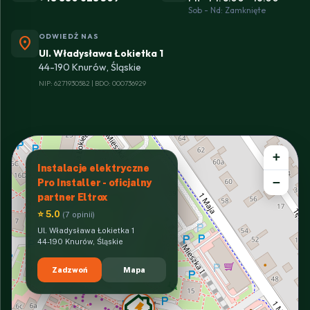
Sob - Nd: Zamknięte
ODWIEDŹ NAS
location_on
Ul. Władysława Łokietka 1
44-190 Knurów, Śląskie
NIP: 6271930582 | BDO: 000736929
+
Instalacje elektryczne
−
Pro Installer - oficjalny
partner Eltrox
⭐ 5.0
(7 opinii)
Ul. Władysława Łokietka 1
44-190 Knurów, Śląskie
Zadzwoń
Mapa