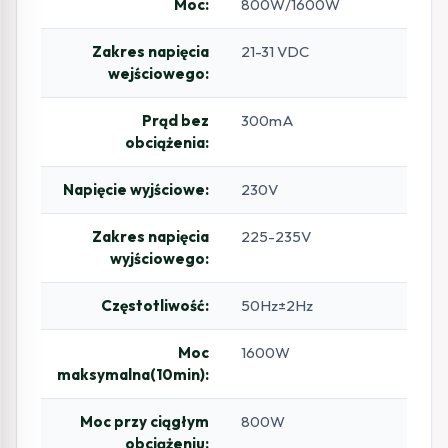
Moc:
800W/1600W
Zakres napięcia
21-31 VDC
wejściowego:
Prąd bez
300mA
obciążenia:
Napięcie wyjściowe:
230V
Zakres napięcia
225-235V
wyjściowego:
Częstotliwość:
50Hz±2Hz
Moc
1600W
maksymalna(10min):
Moc przy ciągłym
800W
obciążeniu: