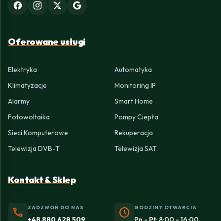
Oferowane usługi
Elektryka
Automatyka
Klimatyzacje
Monitoring IP
Alarmy
Smart Home
Fotowoltaika
Pompy Ciepła
Sieci Komputerowe
Rekuperacja
Telewizja DVB-T
Telewizja SAT
Kontakt & Sklep
ZADZWOŃ DO NAS
GODZINY OTWARCIA
phone
schedule
+48 880 628 509
Pn - Pt: 8:00 - 16:00