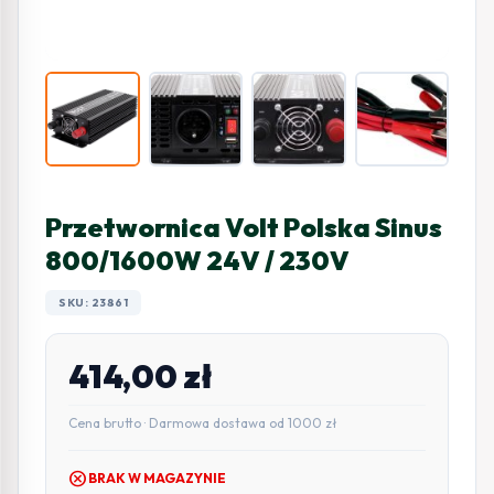
Przetwornica Volt Polska Sinus
800/1600W 24V / 230V
SKU: 23861
414,00
zł
Cena brutto · Darmowa dostawa od 1000 zł
cancel
BRAK W MAGAZYNIE