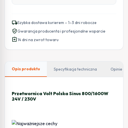
local_shipping
Szybka dostawa kurierem – 1–3 dni robocze
verified_user
Gwarancja producenta i profesjonalne wsparcie
assignment_return
14 dni na zwrot towaru
Opis produktu
Specyfikacja techniczna
Opinie
Przetwornica Volt Polska Sinus 800/1600W
24V / 230V