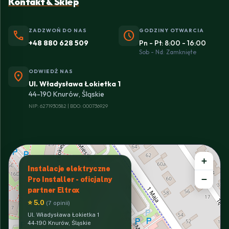
Kontakt & Sklep
ZADZWOŃ DO NAS
GODZINY OTWARCIA
phone
schedule
+48 880 628 509
Pn - Pt: 8:00 - 16:00
Sob - Nd: Zamknięte
ODWIEDŹ NAS
location_on
Ul. Władysława Łokietka 1
44-190 Knurów, Śląskie
NIP: 6271930582 | BDO: 000736929
+
Instalacje elektryczne
−
Pro Installer - oficjalny
partner Eltrox
⭐ 5.0
(7 opinii)
Ul. Władysława Łokietka 1
44-190 Knurów, Śląskie