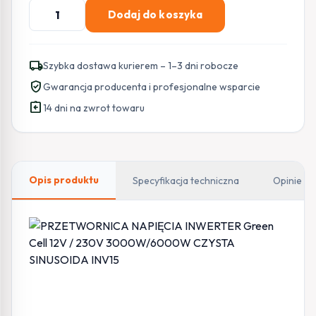
ilość
Dodaj do koszyka
PRZETWORNICA
NAPIĘCIA
INWERTER
local_shipping
Szybka dostawa kurierem – 1–3 dni robocze
Green
verified_user
Gwarancja producenta i profesjonalne wsparcie
Cell
assignment_return
12V
14 dni na zwrot towaru
/
230V
3000W/6000W
CZYSTA
Opis produktu
Specyfikacja techniczna
Opinie
SINUSOIDA
INV15