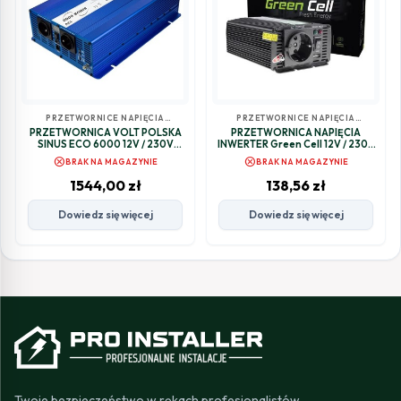
PRZETWORNICE NAPIĘCIA
PRZETWORNICE NAPIĘCIA
SAMOCHODOWE
SAMOCHODOWE
PRZETWORNICA VOLT POLSKA
PRZETWORNICA NAPIĘCIA
SINUS ECO 6000 12V / 230V
INWERTER Green Cell 12V / 230V
3000/6000W
500W/1000W MODYFIKOWANA
cancel
cancel
BRAK NA MAGAZYNIE
BRAK NA MAGAZYNIE
SINUSOIDA INV03DE
1544,00
zł
138,56
zł
Dowiedz się więcej
Dowiedz się więcej
Twoje bezpieczeństwo w rękach profesjonalistów.