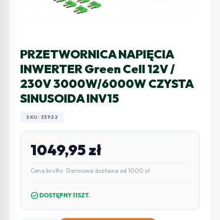
PRZETWORNICA NAPIĘCIA
INWERTER Green Cell 12V /
230V 3000W/6000W CZYSTA
SINUSOIDA INV15
SKU: 33922
1049,95
zł
Cena brutto · Darmowa dostawa od 1000 zł
check_circle
DOSTĘPNY 11SZT.