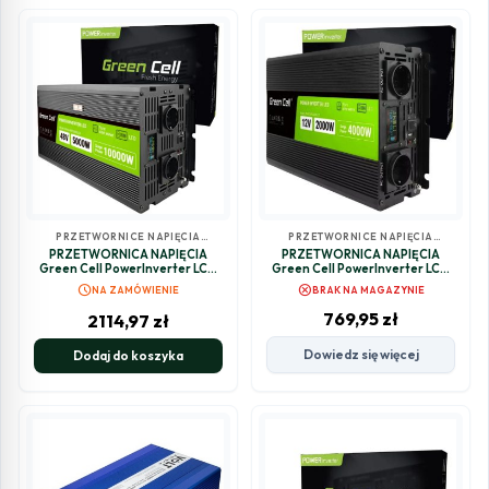
PRZETWORNICE NAPIĘCIA
PRZETWORNICE NAPIĘCIA
SAMOCHODOWE
SAMOCHODOWE
PRZETWORNICA NAPIĘCIA
PRZETWORNICA NAPIĘCIA
Green Cell PowerInverter LCD
Green Cell PowerInverter LCD
48V / 230V 5000/10000W
12V / 230V 2000W/4000W
schedule
cancel
NA ZAMÓWIENIE
BRAK NA MAGAZYNIE
CZYSTA SINUSOIDA
CZYSTA SINUSOIDA
769,95
zł
2114,97
zł
Dowiedz się więcej
Dodaj do koszyka