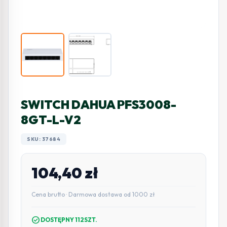
SWITCH DAHUA PFS3008-
8GT-L-V2
SKU: 37684
104,40
zł
Cena brutto · Darmowa dostawa od 1000 zł
check_circle
DOSTĘPNY 112SZT.