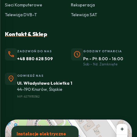
Sieci Komputerowe
Rekuperacja
Telewizja DVB-T
Telewizja SAT
Kontakt & Sklep
ZADZWOŃ DO NAS
GODZINY OTWARCIA
phone
schedule
+48 880 628 509
Pn - Pt: 8:00 - 16:00
Sob - Nd: Zamknięte
ODWIEDŹ NAS
location_on
Ul. Władysława Łokietka 1
44-190 Knurów, Śląskie
NIP: 6271930582
+
Instalacje elektryczne