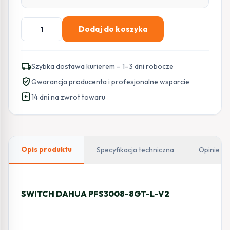
ilość
Dodaj do koszyka
SWITCH
DAHUA
PFS3008-
local_shipping
Szybka dostawa kurierem – 1–3 dni robocze
8GT-
verified_user
Gwarancja producenta i profesjonalne wsparcie
L-
assignment_return
V2
14 dni na zwrot towaru
Opis produktu
Specyfikacja techniczna
Opinie
SWITCH DAHUA PFS3008-8GT-L-V2