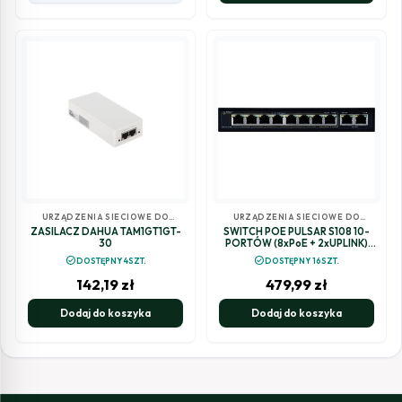
URZĄDZENIA SIECIOWE DO
URZĄDZENIA SIECIOWE DO
MONITORINGU
MONITORINGU
ZASILACZ DAHUA TAM1GT1GT-
SWITCH POE PULSAR S108 10-
30
PORTÓW (8xPoE + 2xUPLINK)
IEEE 802.3af/at, 48VDC /
check_circle
check_circle
DOSTĘPNY 4SZT.
DOSTĘPNY 16SZT.
30W/port (PoE+) 120W
142,19
zł
479,99
zł
Dodaj do koszyka
Dodaj do koszyka