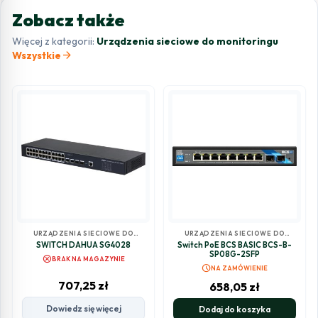
Zobacz także
Więcej z kategorii:
Urządzenia sieciowe do monitoringu
arrow_forward
Wszystkie
URZĄDZENIA SIECIOWE DO
URZĄDZENIA SIECIOWE DO
MONITORINGU
MONITORINGU
SWITCH DAHUA SG4028
Switch PoE BCS BASIC BCS-B-
SP08G-2SFP
cancel
BRAK NA MAGAZYNIE
schedule
NA ZAMÓWIENIE
707,25
zł
658,05
zł
Dowiedz się więcej
Dodaj do koszyka