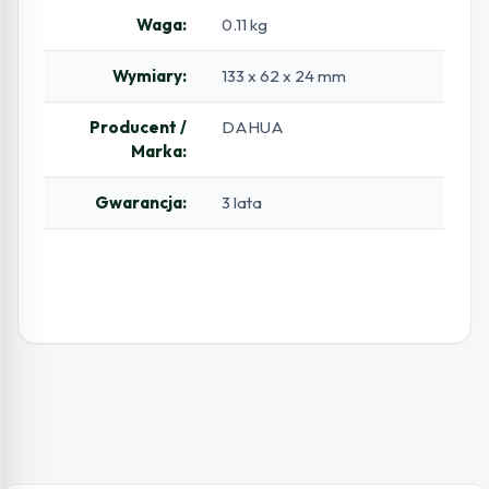
Waga:
0.11 kg
Wymiary:
133 x 62 x 24 mm
Producent /
DAHUA
Marka:
Gwarancja:
3 lata