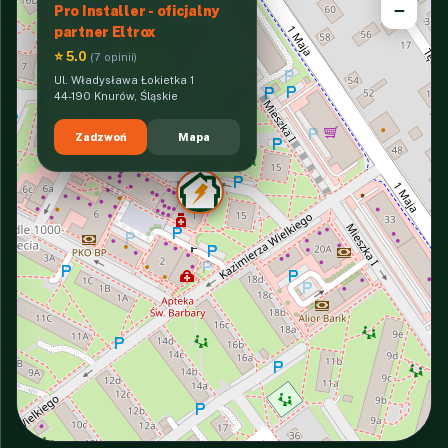
−
Pro Installer - oficjalny
partner Eltrox
⭐ 5.0
(7 opinii)
Ul. Władysława Łokietka 1
44-190 Knurów, Śląskie
Zadzwoń
Mapa
INTERACTIVE VIEW