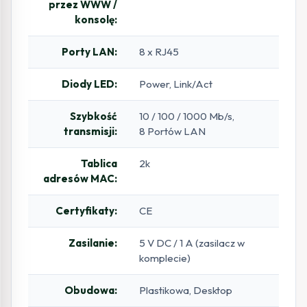
przez WWW /
konsolę:
Porty LAN:
8 x RJ45
Diody LED:
Power, Link/Act
Szybkość
10 / 100 / 1000 Mb/s,
transmisji:
8 Portów LAN
Tablica
2k
adresów MAC:
Certyfikaty:
CE
Zasilanie:
5 V DC / 1 A (zasilacz w
komplecie)
Obudowa:
Plastikowa, Desktop