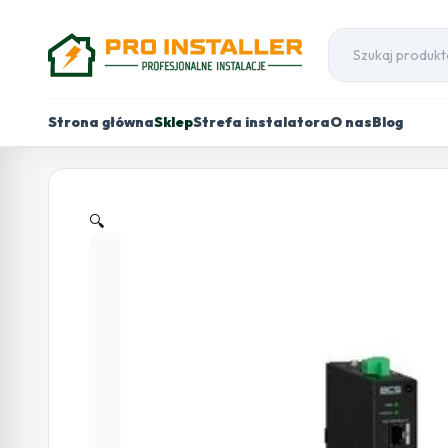
Strona główna
Sklep
Strefa instalatora
O nas
Blog
🔍