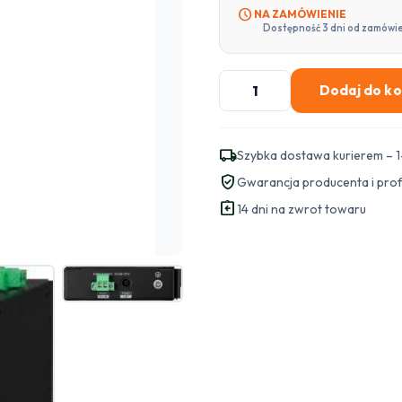
schedule
NA ZAMÓWIENIE
Dostępność 3 dni od zamówi
ilość
Dodaj do k
Switch
PoE
BCS
local_shipping
Szybka dostawa kurierem – 1
LINE
verified_user
Gwarancja producenta i pro
BCS-
assignment_return
L-
14 dni na zwrot towaru
SP0401G-
1SFP(2)