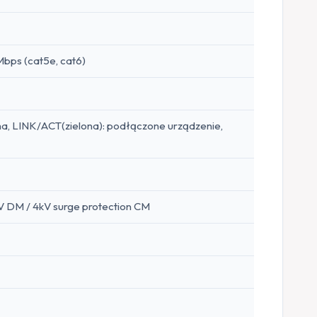
bps (cat5e, cat6)
ha, LINK/ACT(zielona): podłączone urządzenie,
kV DM / 4kV surge protection CM