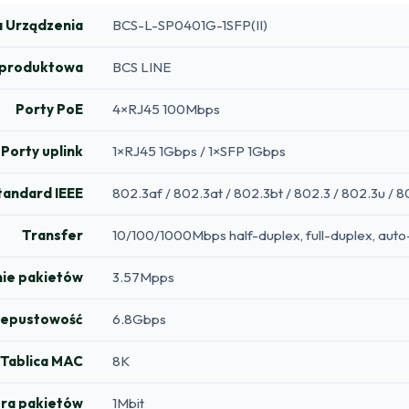
 Urządzenia
BCS-L-SP0401G-1SFP(II)
a produktowa
BCS LINE
Porty PoE
4×RJ45 100Mbps
Porty uplink
1×RJ45 1Gbps / 1×SFP 1Gbps
tandard IEEE
802.3af / 802.3at / 802.3bt / 802.3 / 802.3u / 
Transfer
10/100/1000Mbps half-duplex, full-duplex, auto
ie pakietów
3.57Mpps
zepustowość
6.8Gbps
Tablica MAC
8K
ra pakietów
1Mbit