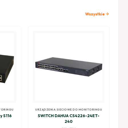
arrow_forward
Wszystkie
TORINGU
URZĄDZENIA SIECIOWE DO MONITORINGU
y S116
SWITCH DAHUA CS4226-24ET-
240