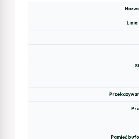
Nazwa
Lini
S
Przekazywan
Pr
Pamięć bufo