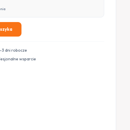
enia
oszyka
–3 dni robocze
fesjonalne wsparcie