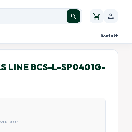
shopping_cart
person
search
Kontakt
CS LINE BCS-L-SP0401G-
od 1000 zł