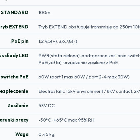
b STANDARD
100m
Tryb EXTEND
Tryb EXTEND obsługuje transmisję do 250m 10M
PoE pin
1,2,4,5(+), 3,6,7,8(-)
us diody LED
PWR(stała zielona): podłączone zasilanie switc
PoE(żółta): urządzenie zasilane z PoE
 switcha PoE
60W (port 1 max 60W / port 2-4 max 30W)
ezpieczenie
Electrostatic 15kV environment / 8kV contact, 2
Zasilanie
53V DC
arunki pracy
-30°C~+65°C max 95% RH
Waga
0.45 kg