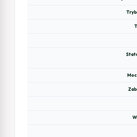
Try
Stat
Moc
Zab
W