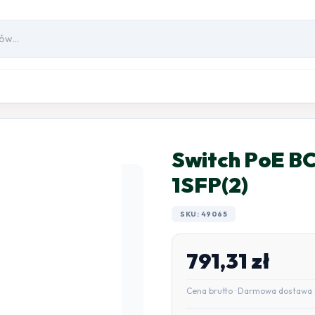
Switch PoE B
1SFP(2)
SKU: 49065
791,31
zł
Cena brutto · Darmowa dostawa 