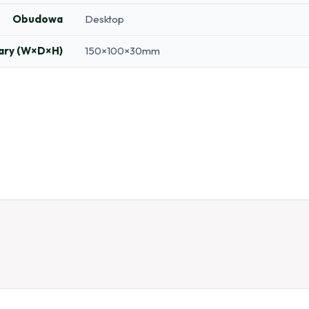
Obudowa
Desktop
ary (W×D×H)
150×100×30mm