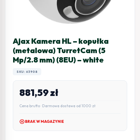
Ajax Kamera HL – kopułka
(metalowa) TurretCam (5
Mp/2.8 mm) (8EU) – white
SKU: 63908
881,59
zł
Cena brutto · Darmowa dostawa od 1000 zł
cancel
BRAK W MAGAZYNIE