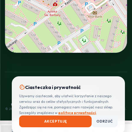
INTERACTIVE VIEW
cookie
Ciasteczka i prywatność
SZYBKIE I BEZPIECZNE PŁATNOŚCI
Używamy ciasteczek, aby ułatwić korzystanie z naszego
POLITYKA
REGULAMIN
CENNIK
ZWROTY I
serwisu oraz do celów statystycznych i funkcjonalnych.
PRYWATNOŚCI
DOSTAW
REKLAMACJE
Zgadzając się na nie, pomagasz nam rozwijać nasz sklep.
© 2026 PROINSTALLER.PL - KNURÓW. WSZYSTKIE PRAWA ZASTRZEŻONE.
Szczegóły znajdziesz w
polityce prywatności
.
AKCEPTUJĘ
ODRZUĆ
menu
shopping_bag
home
person
shopping_cart