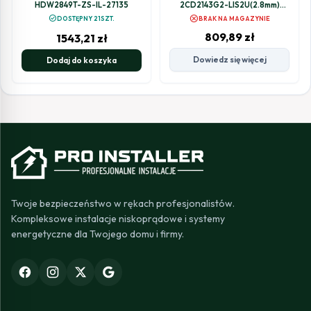
HDW2849T-ZS-IL-27135
2CD2143G2-LIS2U(2.8mm)
(BLACK)
cancel
check_circle
DOSTĘPNY 21SZT.
BRAK NA MAGAZYNIE
809,89
zł
1543,21
zł
Dowiedz się więcej
Dodaj do koszyka
Twoje bezpieczeństwo w rękach profesjonalistów.
Kompleksowe instalacje niskoprądowe i systemy
energetyczne dla Twojego domu i firmy.