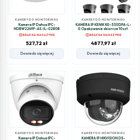
KAMERY DO MONITORINGU
KAMERY DO MONITORINGU
Kamera IP Dahua IPC-
KAMERA IP KENIK KG-530DPA-L-
HDBW2249F-AS-IL-0280B
G Opakowanie zbiorcze 10szt.
cancel
cancel
BRAK NA MAGAZYNIE
BRAK NA MAGAZYNIE
527,72
zł
4877,97
zł
Dowiedz się więcej
Dowiedz się więcej
KAMERY DO MONITORINGU
KAMERY DO MONITORINGU
Kamera IP Dahua IPC-
KAMERA IP HIKVISION DS-