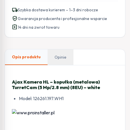
local_shipping
Szybka dostawa kurierem – 1–3 dni robocze
verified_user
Gwarancja producenta i profesjonalne wsparcie
assignment_return
14 dni na zwrot towaru
Opis produktu
Opinie
Ajax Kamera HL – kopułka (metalowa)
TurretCam (5 Mp/2.8 mm) (8EU) – white
Model: 126261.197.WH1