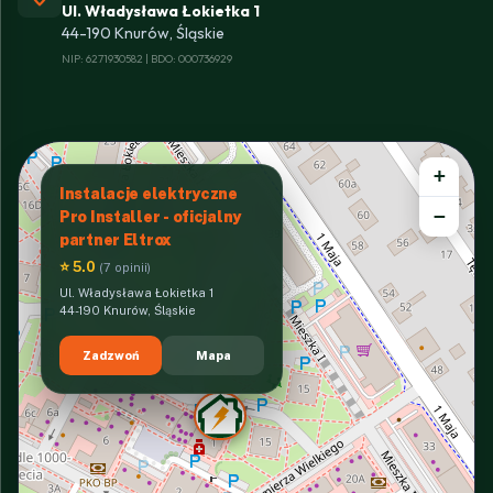
Ul. Władysława Łokietka 1
44-190 Knurów, Śląskie
NIP: 6271930582 | BDO: 000736929
+
Instalacje elektryczne
−
Pro Installer - oficjalny
partner Eltrox
⭐ 5.0
(7 opinii)
Ul. Władysława Łokietka 1
44-190 Knurów, Śląskie
Zadzwoń
Mapa