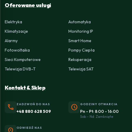
Oferowane usługi
Elektryka
Automatyka
Klimatyzacje
Monitoring IP
Alarmy
Smart Home
Fotowoltaika
Pompy Ciepła
Sieci Komputerowe
Rekuperacja
Telewizja DVB-T
Telewizja SAT
Kontakt & Sklep
ZADZWOŃ DO NAS
GODZINY OTWARCIA
phone
schedule
+48 880 628 509
Pn - Pt: 8:00 - 16:00
Sob - Nd: Zamknięte
ODWIEDŹ NAS
location_on