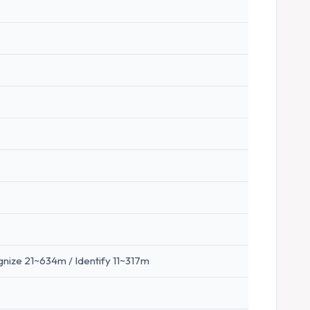
ize 21~634m / Identify 11~317m