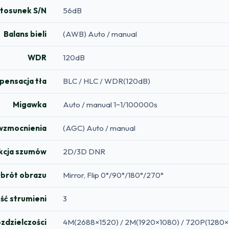
tosunek S/N
56dB
Balans bieli
(AWB) Auto / manual
WDR
120dB
ensacja tła
BLC / HLC / WDR(120dB)
Migawka
Auto / manual 1~1/100000s
wzmocnienia
(AGC) Auto / manual
kcja szumów
2D/3D DNR
brót obrazu
Mirror, Flip 0°/90°/180°/270°
ość strumieni
3
zdzielczości
4M(2688×1520) / 2M(1920×1080) / 720P(1280×7