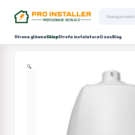
Strona główna
Sklep
Strefa instalatora
O nas
Blog
🔍