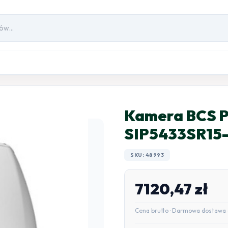
Kamera BCS 
SIP5433SR15-
SKU: 48993
7120,47
zł
Cena brutto · Darmowa dostawa 