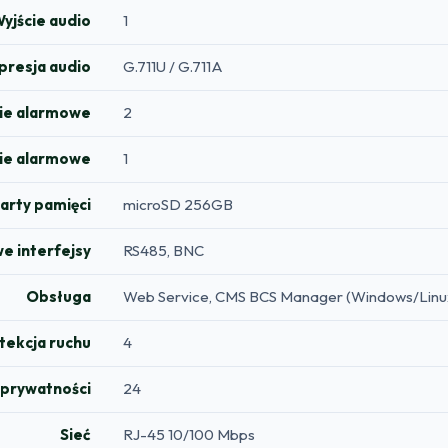
yjście audio
1
resja audio
G.711U / G.711A
ie alarmowe
2
ie alarmowe
1
arty pamięci
microSD 256GB
 interfejsy
RS485, BNC
Obsługa
Web Service, CMS BCS Manager (Windows/Linux
tekcja ruchu
4
 prywatności
24
Sieć
RJ-45 10/100 Mbps