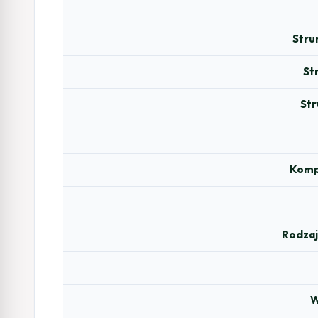
Stru
St
Str
Komp
Rodzaj
W