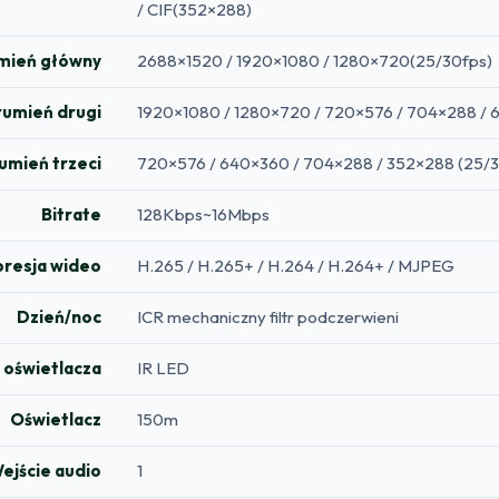
/ CIF(352×288)
mień główny
2688×1520 / 1920×1080 / 1280×720(25/30fps)
rumień drugi
1920×1080 / 1280×720 / 720×576 / 704×288 / 
umień trzeci
720×576 / 640×360 / 704×288 / 352×288 (25/3
Bitrate
128Kbps~16Mbps
resja wideo
H.265 / H.265+ / H.264 / H.264+ / MJPEG
Dzień/noc
ICR mechaniczny filtr podczerwieni
 oświetlacza
IR LED
Oświetlacz
150m
ejście audio
1