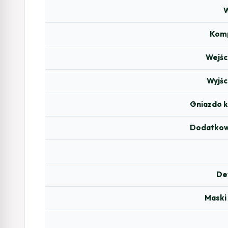
W
Komp
Wejśc
Wyjśc
Gniazdo k
Dodatkowe
De
Maski