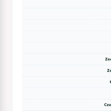
Zo
Z
Czu