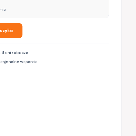
enia
oszyka
–3 dni robocze
fesjonalne wsparcie