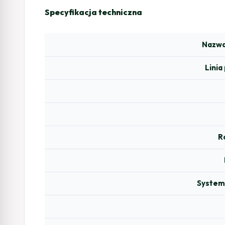
Specyfikacja techniczna
Nazwa
Lini
R
System