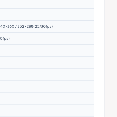
640×360 / 352×288(25/30fps)
0fps)