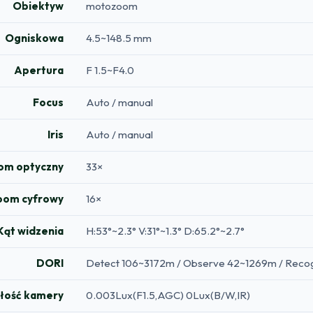
Obiektyw
motozoom
Ogniskowa
4.5~148.5 mm
Apertura
F 1.5~F4.0
Focus
Auto / manual
Iris
Auto / manual
om optyczny
33×
oom cyfrowy
16×
Kąt widzenia
H:53°~2.3° V:31°~1.3° D:65.2°~2.7°
DORI
Detect 106~3172m / Observe 42~1269m / Recogn
łość kamery
0.003Lux(F1.5,AGC) 0Lux(B/W,IR)