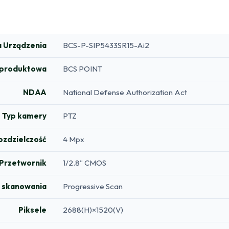
 Urządzenia
BCS-P-SIP5433SR15-Ai2
a produktowa
BCS POINT
NDAA
National Defense Authorization Act
Typ kamery
PTZ
ozdzielczość
4 Mpx
Przetwornik
1/2.8” CMOS
 skanowania
Progressive Scan
Piksele
2688(H)×1520(V)