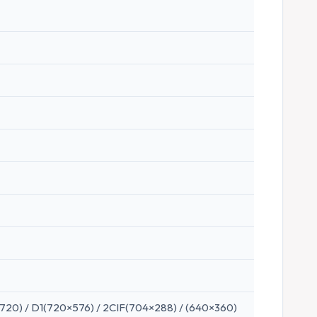
20) / D1(720×576) / 2CIF(704×288) / (640×360)