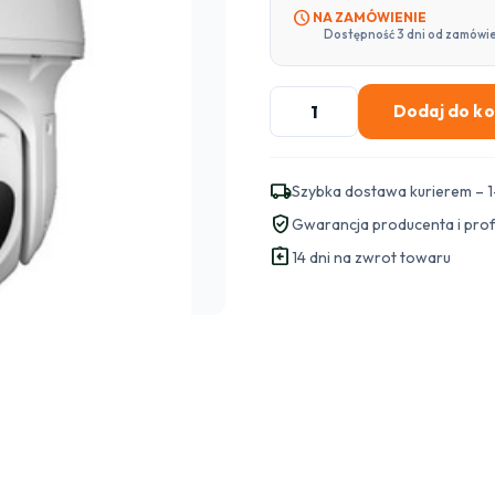
schedule
NA ZAMÓWIENIE
Dostępność 3 dni od zamówi
ilość
Dodaj do k
Kamera
BCS
POINT
local_shipping
Szybka dostawa kurierem – 1
BCS-
verified_user
Gwarancja producenta i pro
P-
assignment_return
SIP5433SR15-
14 dni na zwrot towaru
Ai2