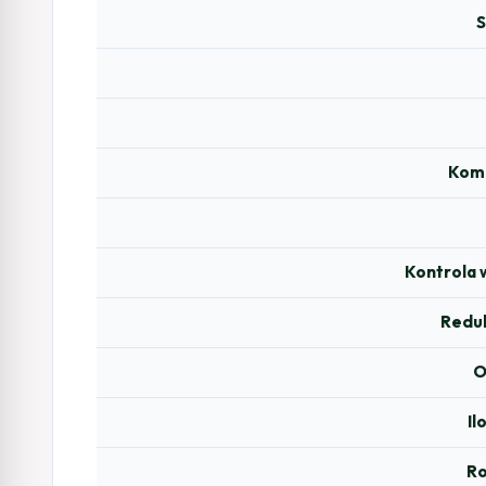
S
Komp
Kontrola 
Redu
O
Il
Ro