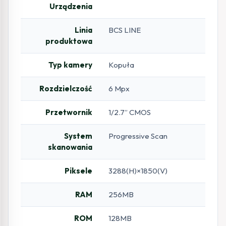
Urządzenia
Linia
BCS LINE
produktowa
Typ kamery
Kopuła
Rozdzielczość
6 Mpx
Przetwornik
1/2.7” CMOS
System
Progressive Scan
skanowania
Piksele
3288(H)×1850(V)
RAM
256MB
ROM
128MB