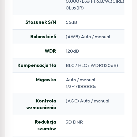
0.0007Lux(F1.6,B/W,30IRE)
0Lux(IR)
Stosunek S/N
56dB
Balans bieli
(AWB) Auto / manual
WDR
120dB
Kompensacja tła
BLC / HLC / WDR(120dB)
Migawka
Auto / manual
1/3~1/100000s
Kontrola
(AGC) Auto / manual
wzmocnienia
Redukcja
3D DNR
szumów