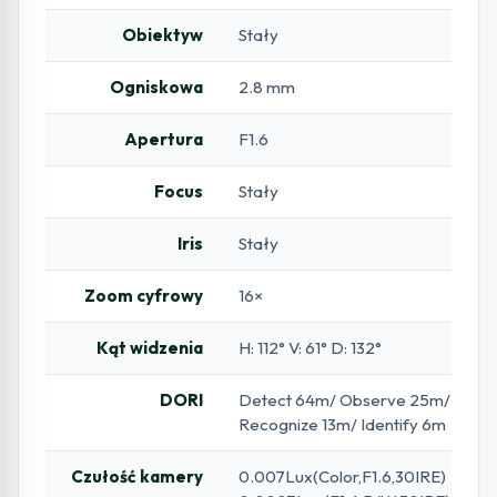
Obiektyw
Stały
Ogniskowa
2.8 mm
Apertura
F1.6
Focus
Stały
Iris
Stały
Zoom cyfrowy
16×
Kąt widzenia
H: 112° V: 61° D: 132°
DORI
Detect 64m/ Observe 25m/
Recognize 13m/ Identify 6m
Czułość kamery
0.007Lux(Color,F1.6,30IRE)