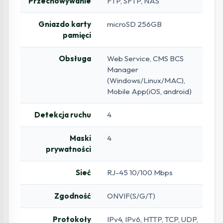
Przechowywanie
FTP, SFTP, NAS
Gniazdo karty
microSD 256GB
pamięci
Obsługa
Web Service, CMS BCS
Manager
(Windows/Linux/MAC),
Mobile App(iOS, android)
Detekcja ruchu
4
Maski
4
prywatności
Sieć
RJ-45 10/100 Mbps
Zgodność
ONVIF(S/G/T)
Protokoły
IPv4, IPv6, HTTP, TCP, UDP,