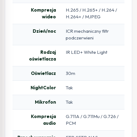
Kompresja
H.265 / H.265+ / H.264 /
wideo
H.264+ / MJPEG
Dzień/noc
ICR mechaniczny filtr
podczerwieni
Rodzaj
IR LED+ White Light
oświetlacza
Oświetlacz
30m
NightColor
Tak
Mikrofon
Tak
Kompresja
G.711A / G.711Mu / G.726 /
audio
PCM