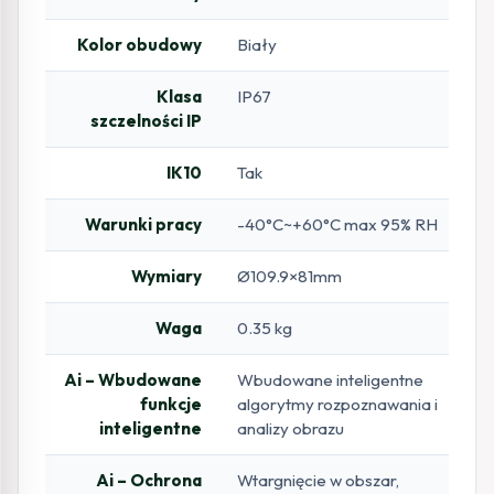
Kolor obudowy
Biały
Klasa
IP67
szczelności IP
IK10
Tak
Warunki pracy
-40°C~+60°C max 95% RH
Wymiary
Ø109.9×81mm
Waga
0.35 kg
Ai – Wbudowane
Wbudowane inteligentne
funkcje
algorytmy rozpoznawania i
inteligentne
analizy obrazu
Ai – Ochrona
Wtargnięcie w obszar,