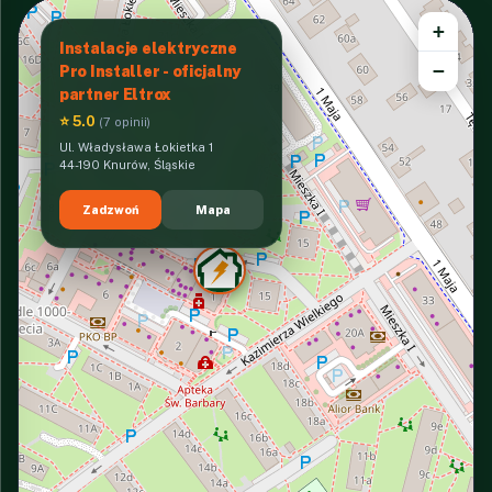
+
Instalacje elektryczne
−
Pro Installer - oficjalny
partner Eltrox
⭐ 5.0
(7 opinii)
Ul. Władysława Łokietka 1
44-190 Knurów, Śląskie
Zadzwoń
Mapa