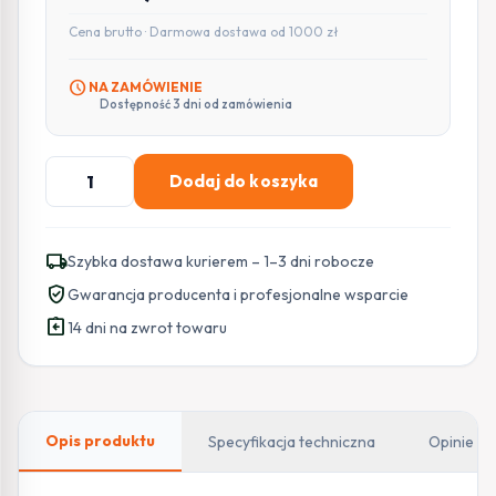
Cena brutto · Darmowa dostawa od 1000 zł
schedule
NA ZAMÓWIENIE
Dostępność 3 dni od zamówienia
ilość
Dodaj do koszyka
Kamera
IP
BCS
local_shipping
Szybka dostawa kurierem – 1–3 dni robocze
LINE
verified_user
Gwarancja producenta i profesjonalne wsparcie
BCS-
assignment_return
L-
14 dni na zwrot towaru
DIP16FCR3L3-
Ai1
Opis produktu
Specyfikacja techniczna
Opinie