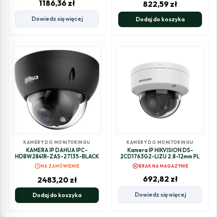
1186,36
zł
822,59
zł
Dowiedz się więcej
Dodaj do koszyka
KAMERY DO MONITORINGU
KAMERY DO MONITORINGU
KAMERA IP DAHUA IPC-
Kamera IP HIKVISION DS-
HDBW2841R-ZAS-27135-BLACK
2CD1763G2-LIZU 2.8-12mm PL
schedule
cancel
NA ZAMÓWIENIE
BRAK NA MAGAZYNIE
692,82
zł
2483,20
zł
Dowiedz się więcej
Dodaj do koszyka