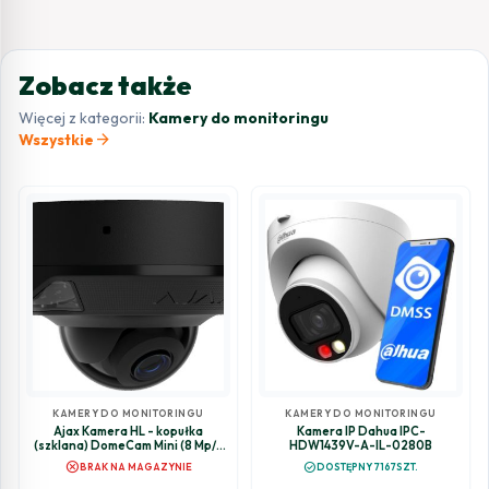
Zobacz także
Więcej z kategorii:
Kamery do monitoringu
arrow_forward
Wszystkie
KAMERY DO MONITORINGU
KAMERY DO MONITORINGU
Ajax Kamera HL - kopułka
Kamera IP Dahua IPC-
(szklana) DomeCam Mini (8 Mp/4
HDW1439V-A-IL-0280B
mm) (8EU) - czarny
cancel
check_circle
BRAK NA MAGAZYNIE
DOSTĘPNY 7167SZT.