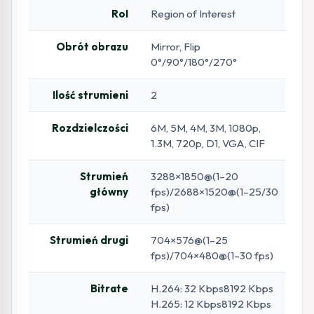
RoI
Region of Interest
Obrót obrazu
Mirror, Flip
0°/90°/180°/270°
Ilość strumieni
2
Rozdzielczości
6M, 5M, 4M, 3M, 1080p,
1.3M, 720p, D1, VGA, CIF
Strumień
3288×1850@(1–20
główny
fps)/2688×1520@(1–25/30
fps)
Strumień drugi
704×576@(1–25
fps)/704×480@(1–30 fps)
Bitrate
H.264: 32 Kbps8192 Kbps
H.265: 12 Kbps8192 Kbps