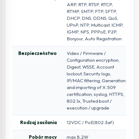
ARP, RTP, RTSP, RTCP,
RTMP, SMTP, FTP, SFTP,
DHCP, DNS, DDNS, QoS,
UPnP, NTP, Multicast, ICMP,
IGMP, NFS, PPPoE, P2P,
Bonjour, Auto Registration
Bezpieczeństwo
Video / Firmware /
Configuration encryption,
Digest, WSSE, Account
lockout, Security logs,
IP/MAC filtering, Generation
and importing of X.509
certification, syslog, HTTPS,
802.1x, Trusted boot /
execution / upgrade
Rodzaj zasilania
12VDC / PoE(802.3af)
Pobór mocy
max 8.2W