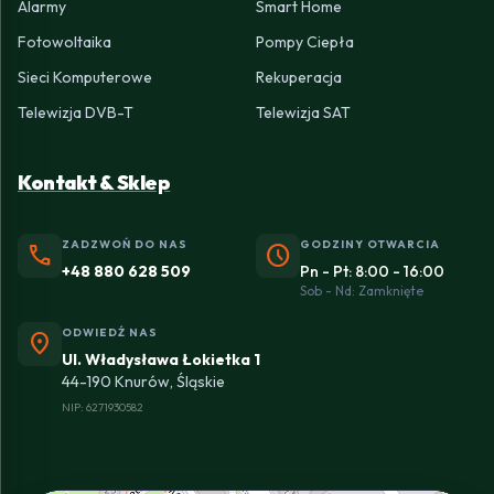
Alarmy
Smart Home
Fotowoltaika
Pompy Ciepła
Sieci Komputerowe
Rekuperacja
Telewizja DVB-T
Telewizja SAT
Kontakt & Sklep
ZADZWOŃ DO NAS
GODZINY OTWARCIA
phone
schedule
+48 880 628 509
Pn - Pt: 8:00 - 16:00
Sob - Nd: Zamknięte
ODWIEDŹ NAS
location_on
Ul. Władysława Łokietka 1
44-190 Knurów, Śląskie
NIP: 6271930582