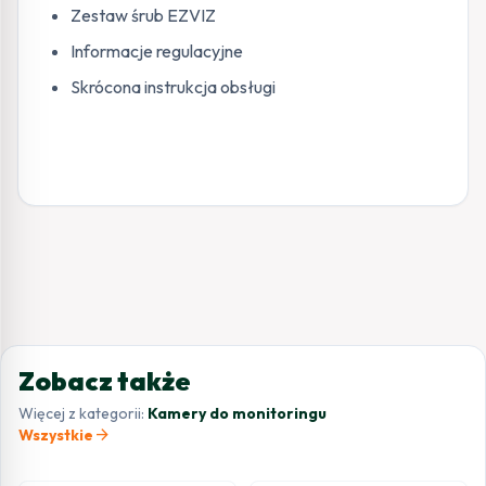
Zestaw śrub EZVIZ
Informacje regulacyjne
Skrócona instrukcja obsługi
Zobacz także
Więcej z kategorii:
Kamery do monitoringu
arrow_forward
Wszystkie