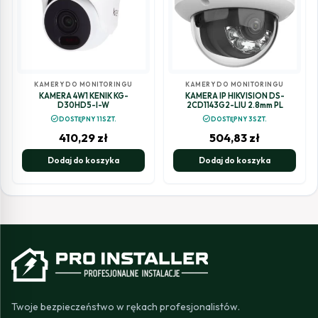
KAMERY DO MONITORINGU
KAMERY DO MONITORINGU
KAMERA 4W1 KENIK KG-
KAMERA IP HIKVISION DS-
D30HD5-I-W
2CD1143G2-LIU 2.8mm PL
check_circle
check_circle
DOSTĘPNY 11SZT.
DOSTĘPNY 3SZT.
410,29
zł
504,83
zł
Dodaj do koszyka
Dodaj do koszyka
Twoje bezpieczeństwo w rękach profesjonalistów.