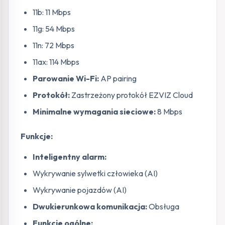
11b: 11 Mbps
11g: 54 Mbps
11n: 72 Mbps
11ax: 114 Mbps
Parowanie Wi-Fi:
AP pairing
Protokół:
Zastrzeżony protokół EZVIZ Cloud
Minimalne wymagania sieciowe:
8 Mbps
Funkcje:
Inteligentny alarm:
Wykrywanie sylwetki człowieka (AI)
Wykrywanie pojazdów (AI)
Dwukierunkowa komunikacja:
Obsługa
Funkcje ogólne: