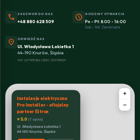
ZADZWOŃ DO NAS
GODZINY OTWARCIA
phone
schedule
+48 880 628 509
Pn - Pt: 8:00 - 16:00
Sob - Nd: Zamknięte
ODWIEDŹ NAS
location_on
Ul. Władysława Łokietka 1
44-190 Knurów, Śląskie
NIP: 6271930582 | BDO: 000736929
+
Instalacje elektryczne
−
Pro Installer - oficjalny
partner Eltrox
⭐ 5.0
(7 opinii)
Ul. Władysława Łokietka 1
44-190 Knurów, Śląskie