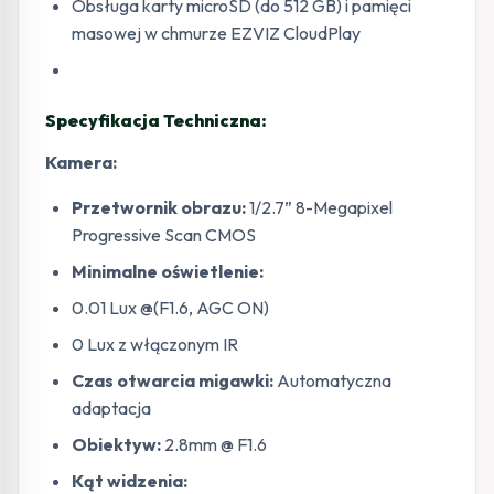
Obsługa karty microSD (do 512 GB) i pamięci
masowej w chmurze EZVIZ CloudPlay
Specyfikacja Techniczna:
Kamera:
Przetwornik obrazu:
1/2.7” 8-Megapixel
Progressive Scan CMOS
Minimalne oświetlenie:
0.01 Lux @(F1.6, AGC ON)
0 Lux z włączonym IR
Czas otwarcia migawki:
Automatyczna
adaptacja
Obiektyw:
2.8mm @ F1.6
Kąt widzenia: