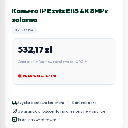
Kamera IP Ezviz EB5 4K 8MPx
solarna
SKU: 54124
532,17
zł
Cena brutto · Darmowa dostawa od 1000 zł
cancel
BRAK W MAGAZYNIE
local_shipping
Szybka dostawa kurierem – 1–3 dni robocze
verified_user
Gwarancja producenta i profesjonalne wsparcie
assignment_return
14 dni na zwrot towaru