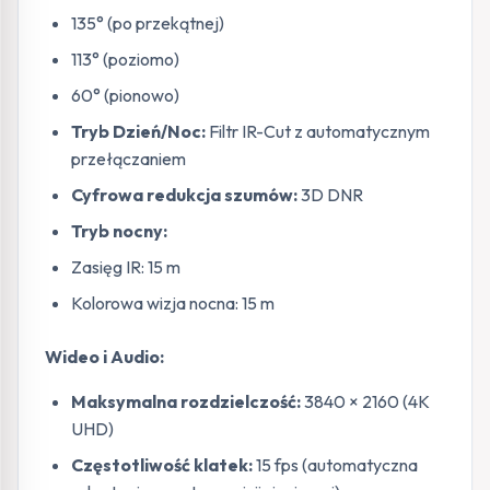
135° (po przekątnej)
113° (poziomo)
60° (pionowo)
Tryb Dzień/Noc:
Filtr IR-Cut z automatycznym
przełączaniem
Cyfrowa redukcja szumów:
3D DNR
Tryb nocny:
Zasięg IR: 15 m
Kolorowa wizja nocna: 15 m
Wideo i Audio:
Maksymalna rozdzielczość:
3840 × 2160 (4K
UHD)
Częstotliwość klatek:
15 fps (automatyczna