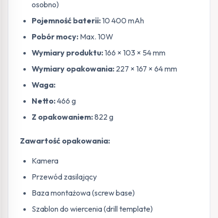
osobno)
Pojemność baterii:
10 400 mAh
Pobór mocy:
Max. 10W
Wymiary produktu:
166 × 103 × 54 mm
Wymiary opakowania:
227 × 167 × 64 mm
Waga:
Netto:
466 g
Z opakowaniem:
822 g
Zawartość opakowania:
Kamera
Przewód zasilający
Baza montażowa (screw base)
Szablon do wiercenia (drill template)