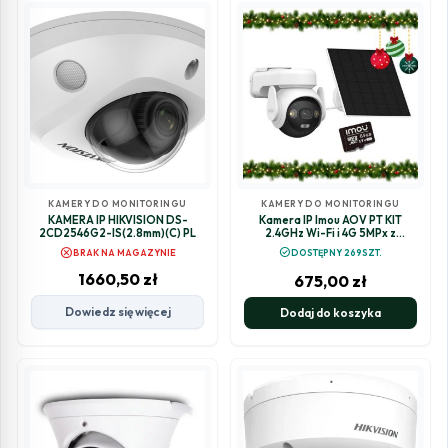
KAMERY DO MONITORINGU
KAMERY DO MONITORINGU
KAMERA IP HIKVISION DS-
Kamera IP Imou AOV PT KIT
2CD2546G2-IS(2.8mm)(C) PL
2.4GHz Wi-Fi i 4G 5MPx z
panelem solarnym z kartą
cancel
check_circle
BRAK NA MAGAZYNIE
DOSTĘPNY 269SZT.
pamięci 64GB
1660,50
zł
675,00
zł
Dowiedz się więcej
Dodaj do koszyka