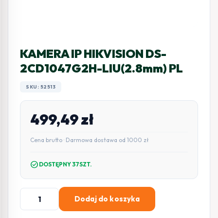
KAMERA IP HIKVISION DS-
2CD1047G2H-LIU(2.8mm) PL
SKU: 52513
499,49
zł
Cena brutto · Darmowa dostawa od 1000 zł
check_circle
DOSTĘPNY 37SZT.
ilość
Dodaj do koszyka
KAMERA
IP