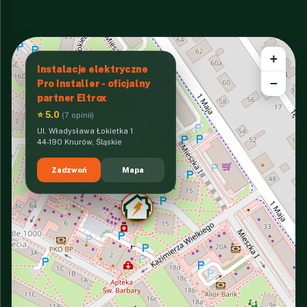
+
Instalacje elektryczne
−
Pro Installer - oficjalny
partner Eltrox
⭐ 5.0
(7 opinii)
Ul. Władysława Łokietka 1
44-190 Knurów, Śląskie
Zadzwoń
Mapa