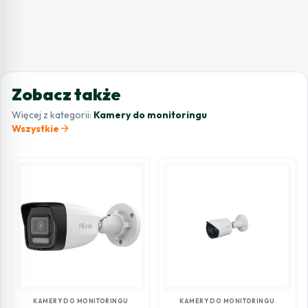
Zobacz także
Więcej z kategorii:
Kamery do monitoringu
arrow_forward
Wszystkie
KAMERY DO MONITORINGU
KAMERY DO MONITORINGU