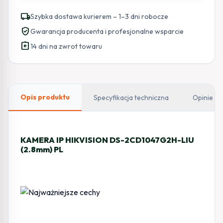
HIKVISION
local_shipping
Szybka dostawa kurierem – 1–3 dni robocze
DS-
verified_user
Gwarancja producenta i profesjonalne wsparcie
2CD1047G2H-
assignment_return
LIU(2.8mm)
14 dni na zwrot towaru
PL
Opis produktu
Specyfikacja techniczna
Opinie
KAMERA IP HIKVISION DS-2CD1047G2H-LIU
(2.8mm) PL