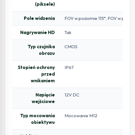
(piksele)
Pole widzenia
FOV w poziomie 115°, FOV w pionie
Nagrywanie HD
Tak
Typ czujnika
CMOS
obrazu
Stopień ochrony
IP67
przed
wnikaniem
Napięcie
12V DC
wejściowe
Typ mocowania
Mocowanie M12
obiektywu