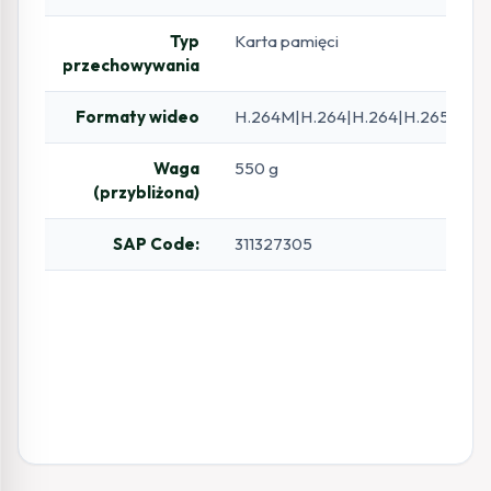
Typ
Karta pamięci
przechowywania
Formaty wideo
H.264M|H.264|H.264|H.265|MJP
Waga
550 g
(przybliżona)
SAP Code:
311327305