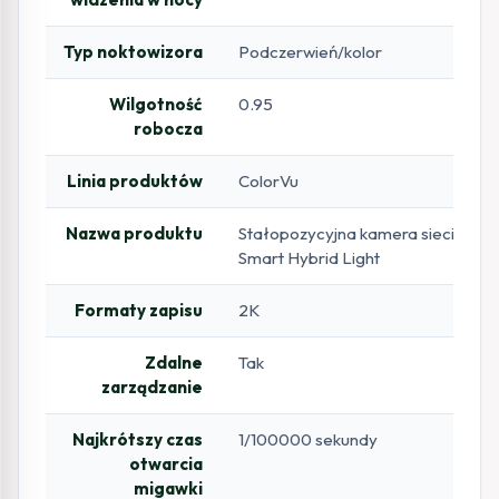
Typ noktowizora
Podczerwień/kolor
Wilgotność
0.95
robocza
Linia produktów
ColorVu
Nazwa produktu
Stałopozycyjna kamera sieciowa ty
Smart Hybrid Light
Formaty zapisu
2K
Zdalne
Tak
zarządzanie
Najkrótszy czas
1/100000 sekundy
otwarcia
migawki