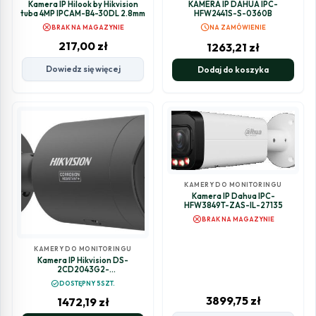
Kamera IP Hilook by Hikvision
KAMERA IP DAHUA IPC-
tuba 4MP IPCAM-B4-30DL 2.8mm
HFW2441S-S-0360B
cancel
schedule
BRAK NA MAGAZYNIE
NA ZAMÓWIENIE
217,00
zł
1263,21
zł
Dowiedz się więcej
Dodaj do koszyka
KAMERY DO MONITORINGU
Kamera IP Dahua IPC-
HFW3849T-ZAS-IL-27135
cancel
BRAK NA MAGAZYNIE
KAMERY DO MONITORINGU
Kamera IP Hikvision DS-
2CD2043G2-
LIZ2UY(2.8/4mm)/BLACK
check_circle
DOSTĘPNY 5SZT.
3899,75
zł
1472,19
zł