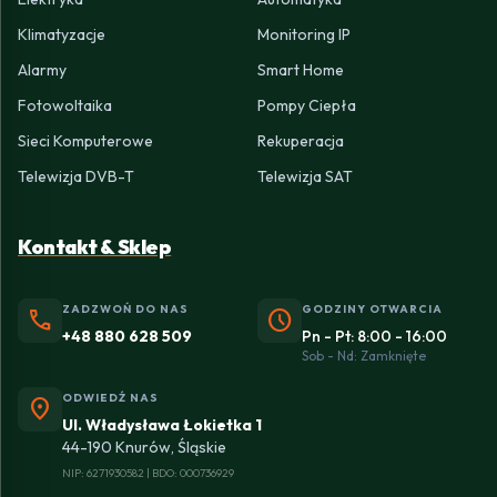
Klimatyzacje
Monitoring IP
Alarmy
Smart Home
Fotowoltaika
Pompy Ciepła
Sieci Komputerowe
Rekuperacja
Telewizja DVB-T
Telewizja SAT
Kontakt & Sklep
ZADZWOŃ DO NAS
GODZINY OTWARCIA
phone
schedule
+48 880 628 509
Pn - Pt: 8:00 - 16:00
Sob - Nd: Zamknięte
ODWIEDŹ NAS
location_on
Ul. Władysława Łokietka 1
44-190 Knurów, Śląskie
NIP: 6271930582 | BDO: 000736929