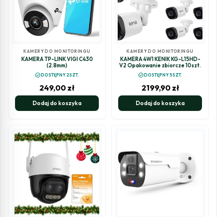
KAMERY DO MONITORINGU
KAMERY DO MONITORINGU
KAMERA TP-LINK VIGI C430
KAMERA 4W1 KENIK KG-L15HD-
(2.8mm)
V2 Opakowanie zbiorcze 10szt.
check_circle
check_circle
DOSTĘPNY 2SZT.
DOSTĘPNY 5SZT.
249,00
zł
2199,90
zł
Dodaj do koszyka
Dodaj do koszyka