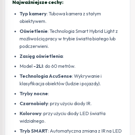
Najważniejsze cechy:
Typ kamery
: Tubowa kamera z stałym
obiektywem.
Oświetlenie
: Technologia Smart Hybrid Light z
możliwością pracy w trybie światła białego lub
podczerwieni.
Zasięg oświetlenia
:
Model
-2LI
: do 60 metrów.
Technologia AcuSense
: Wykrywanie i
klasyfikacja obiektów (ludzie i pojazdy).
Tryby nocne
:
Czarnobiały
: przy użyciu diody IR.
Kolorowy
: przy użyciu diody LED światła
widzialnego.
Tryb SMART
: Automatyczna zmiana z IR na LED