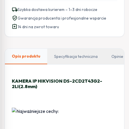
HIKVISION
local_shipping
Szybka dostawa kurierem – 1–3 dni robocze
DS-
verified_user
Gwarancja producenta i profesjonalne wsparcie
2CD2T43G2-
assignment_return
2LI(2.8mm)
14 dni na zwrot towaru
Opis produktu
Specyfikacja techniczna
Opinie
KAMERA IP HIKVISION DS-2CD2T43G2-
2LI(2.8mm)