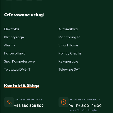
Oferowane usługi
Elektryka
Automatyka
Klimatyzacje
Monitoring IP
Alarmy
Smart Home
Fotowoltaika
Pompy Ciepła
Sieci Komputerowe
Rekuperacja
Telewizja DVB-T
Telewizja SAT
Kontakt & Sklep
ZADZWOŃ DO NAS
GODZINY OTWARCIA
phone
schedule
+48 880 628 509
Pn - Pt: 8:00 - 16:00
Sob - Nd: Zamknięte