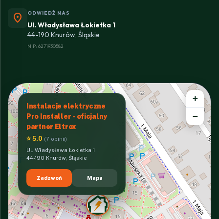
ODWIEDŹ NAS
location_on
Ul. Władysława Łokietka 1
44-190 Knurów, Śląskie
NIP: 6271930582
+
Instalacje elektryczne
−
Pro Installer - oficjalny
partner Eltrox
⭐ 5.0
(7 opinii)
Ul. Władysława Łokietka 1
44-190 Knurów, Śląskie
Zadzwoń
Mapa