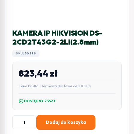
KAMERA IP HIKVISION DS-
2CD2T43G2-2LI(2.8mm)
SKU: 50299
823,44
zł
Cena brutto · Darmowa dostawa od 1000 zł
check_circle
DOSTĘPNY 23SZT.
ilość
Dodaj do koszyka
KAMERA
IP