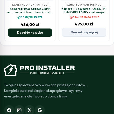
KAMERY DO MONITORINGU
KAMERY DO MONITORINGU
Kamera IP Imou Cruiser Z 5MP
Kamera IP Easycam z POE EC-IP-
motozoom z chmurą Imou Protect
B5MP50DLT 5MPx z aktywnym
na rok
odstraszaniem
cancel
check_circle
DOSTĘPNY 418SZT.
BRAK NA MAGAZYNIE
499,00
zł
486,00
zł
Dowiedz się więcej
Dodaj do koszyka
Twoje bezpieczeństwo w rękach profesjonalistów.
Kompleksowe instalacje niskoprądowe i systemy
energetyczne dla Twojego domu i firmy.