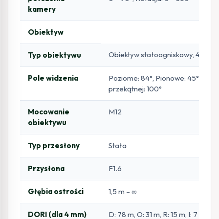
kamery
Obiektyw
Obiektyw stałoogniskowy, 4 mm
Typ obiektywu
Pole widzenia
Poziome: 84°, Pionowe: 45°, Po
przekątnej: 100°
Mocowanie
M12
obiektywu
Typ przesłony
Stała
Przysłona
F1.6
Głębia ostrości
1,5 m – ∞
DORI (dla 4 mm)
D: 78 m, O: 31 m, R: 15 m, I: 7 m