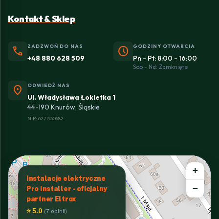
Kontakt & Sklep
ZADZWOŃ DO NAS
GODZINY OTWARCIA
phone
schedule
+48 880 628 509
Pn - Pt: 8:00 - 16:00
Sob - Nd: Zamknięte
ODWIEDŹ NAS
location_on
Ul. Władysława Łokietka 1
44-190 Knurów, Śląskie
NIP: 6271930582
+
Instalacje elektryczne
−
Pro Installer - oficjalny
partner Eltrox
⭐ 5.0
(7 opinii)