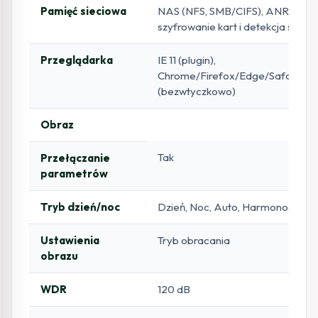
Pamięć sieciowa
NAS (NFS, SMB/CIFS), ANR,
szyfrowanie kart i detekcja stanu
Przeglądarka
IE 11 (plugin),
Chrome/Firefox/Edge/Safari
(bezwtyczkowo)
Obraz
Tak
Przełączanie
parametrów
Tryb dzień/noc
Dzień, Noc, Auto, Harmonogram
Ustawienia
Tryb obracania
obrazu
WDR
120 dB