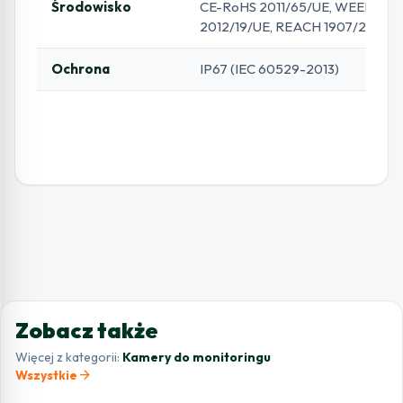
Środowisko
CE-RoHS 2011/65/UE, WEEE
2012/19/UE, REACH 1907/2006
Ochrona
IP67 (IEC 60529-2013)
Zobacz także
Więcej z kategorii:
Kamery do monitoringu
arrow_forward
Wszystkie