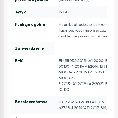
Język
Polski
Funkcje ogólne
Heartbeat, odbicie lustrzane,
flash log, reset hasła przez e-
mail, licznik pikseli, anti-banding
Zatwierdzenie
EN 55032:2015+A1:2020, EN
EMC
50130-4:2011+A1:2014, EN IEC
61000-3-2:2019+A1:2021, EN
61000-3-
3:2013+A1:2019+A2:2021, RCM,
IC, KC
Bezpieczeństwo
IEC 62368-1:2014+A11, EN
62368-1:2014/A11:2017, BIS, LOA