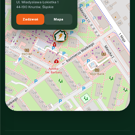
Ul. Władysława Łokietka 1
44-190 Knurów, Śląskie
Zadzwoń
Mapa
INTERACTIVE VIEW