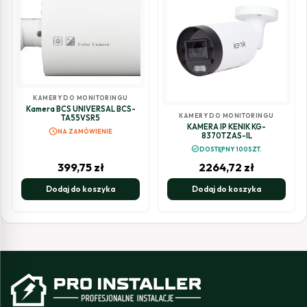
KAMERY DO MONITORINGU
Kamera BCS UNIVERSAL BCS-
KAMERY DO MONITORINGU
TA55VSR5
KAMERA IP KENIK KG-
schedule
NA ZAMÓWIENIE
8370TZAS-IL
check_circle
DOSTĘPNY 100SZT.
399,75
zł
2264,72
zł
Dodaj do koszyka
Dodaj do koszyka