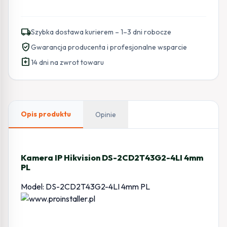
local_shipping
Szybka dostawa kurierem – 1–3 dni robocze
verified_user
Gwarancja producenta i profesjonalne wsparcie
assignment_return
14 dni na zwrot towaru
Opis produktu
Opinie
Kamera IP Hikvision DS-2CD2T43G2-4LI 4mm
PL
Model: DS-2CD2T43G2-4LI 4mm PL