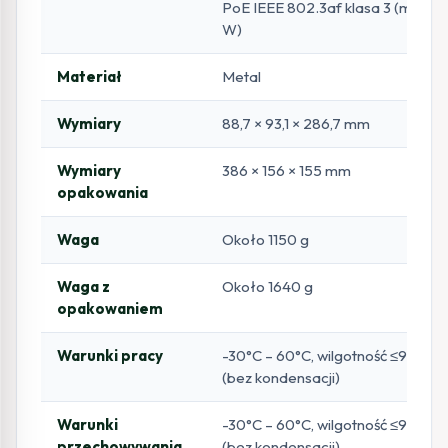
PoE IEEE 802.3af klasa 3 (max 11
W)
Materiał
Metal
Wymiary
88,7 × 93,1 × 286,7 mm
Wymiary
386 × 156 × 155 mm
opakowania
Waga
Około 1150 g
Waga z
Około 1640 g
opakowaniem
Warunki pracy
-30°C – 60°C, wilgotność ≤95%
(bez kondensacji)
Warunki
-30°C – 60°C, wilgotność ≤95%
przechowywania
(bez kondensacji)