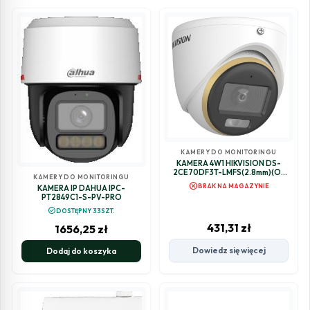
KAMERY DO MONITORINGU
KAMERA 4W1 HIKVISION DS-
2CE70DF3T-LMFS(2.8mm)(O-
KAMERY DO MONITORINGU
STD)
cancel
BRAK NA MAGAZYNIE
KAMERA IP DAHUA IPC-
PT2849C1-S-PV-PRO
check_circle
DOSTĘPNY 33SZT.
431,31
zł
1656,25
zł
Dowiedz się więcej
Dodaj do koszyka