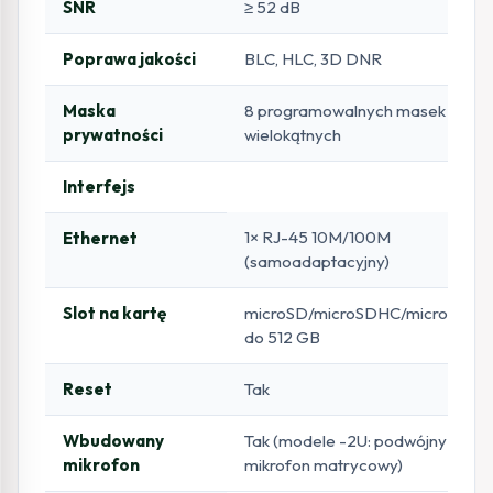
SNR
≥ 52 dB
Poprawa jakości
BLC, HLC, 3D DNR
Maska
8 programowalnych masek
prywatności
wielokątnych
Interfejs
1× RJ-45 10M/100M
Ethernet
(samoadaptacyjny)
Slot na kartę
microSD/microSDHC/microSDXC
do 512 GB
Reset
Tak
Wbudowany
Tak (modele -2U: podwójny
mikrofon
mikrofon matrycowy)