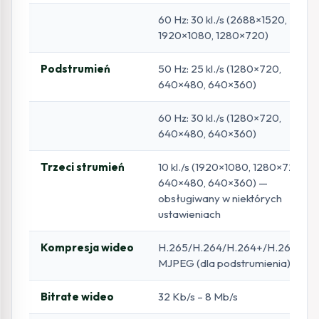
60 Hz: 30 kl./s (2688×1520,
1920×1080, 1280×720)
Podstrumień
50 Hz: 25 kl./s (1280×720,
640×480, 640×360)
60 Hz: 30 kl./s (1280×720,
640×480, 640×360)
Trzeci strumień
10 kl./s (1920×1080, 1280×720,
640×480, 640×360) —
obsługiwany w niektórych
ustawieniach
Kompresja wideo
H.265/H.264/H.264+/H.265+,
MJPEG (dla podstrumienia)
Bitrate wideo
32 Kb/s – 8 Mb/s