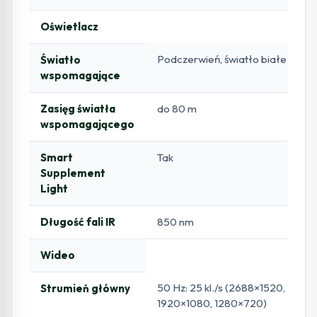
Oświetlacz
Podczerwień, światło białe
Światło
wspomagające
Zasięg światła
do 80 m
wspomagającego
Smart
Tak
Supplement
Light
Długość fali IR
850 nm
Wideo
50 Hz: 25 kl./s (2688×1520,
Strumień główny
1920×1080, 1280×720)