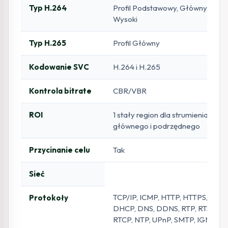
Typ H.264
Profil Podstawowy, Główny,
Wysoki
Typ H.265
Profil Główny
Kodowanie SVC
H.264 i H.265
Kontrola bitrate
CBR/VBR
ROI
1 stały region dla strumienia
głównego i podrzędnego
Przycinanie celu
Tak
Sieć
TCP/IP, ICMP, HTTP, HTTPS, FTP,
Protokoły
DHCP, DNS, DDNS, RTP, RTSP,
RTCP, NTP, UPnP, SMTP, IGMP,