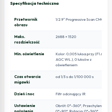
Specyfikacja techniczna
Przetwornik
1/2.9″ Progressive Scan CMOS
obrazu
Maks.
2688 × 1520
rozdzielczość
Min. oświetlenie
Kolor: 0,005 luksa przy (F1.6,
AGC WŁ.), 0 luksów z
oświetleniem
Czas otwarcia
od 1/3 s do 1/100 000 s
migawki
Dzień i noc
Filtr odcinający IR
Ustawienie
Obrót: 0°–360°, Przechylenie:
położenia
0°–90°, Rotacja: 0°–360°