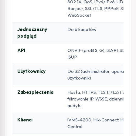
802.1X, QoS, IPv4/IPv6, UDP,
Bonjour, SSL/TLS, PPPoE, SNMP,
WebSocket
Jednoczesny
Do 6 kanałów
podgląd
API
ONVIF (profil S, G), ISAPI, SDK,
ISUP
Użytkownicy
Do 32 (administrator, operator,
użytkownik)
Zabezpieczenia
Hasła, HTTPS, TLS 1.1/1.2/1.3,
filtrowanie IP, WSSE, dziennik
audytu
Klienci
iVMS-4200, Hik-Connect, Hik-
Central