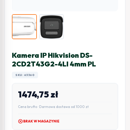
Kamera IP Hikvision DS-
2CD2T43G2-4LI 4mm PL
SKU: 63360
1474,75
zł
Cena brutto · Darmowa dostawa od 1000 zł
cancel
BRAK W MAGAZYNIE