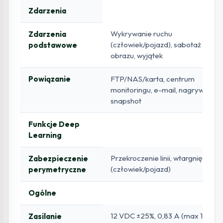
Zdarzenia
Wykrywanie ruchu
Zdarzenia
(człowiek/pojazd), sabotaż
podstawowe
obrazu, wyjątek
Powiązanie
FTP/NAS/karta, centrum
monitoringu, e-mail, nagrywanie,
snapshot
Funkcje Deep
Learning
Przekroczenie linii, wtargnięcie
Zabezpieczenie
(człowiek/pojazd)
perymetryczne
Ogólne
12 VDC ±25%, 0,83 A (max 10 W),
Zasilanie