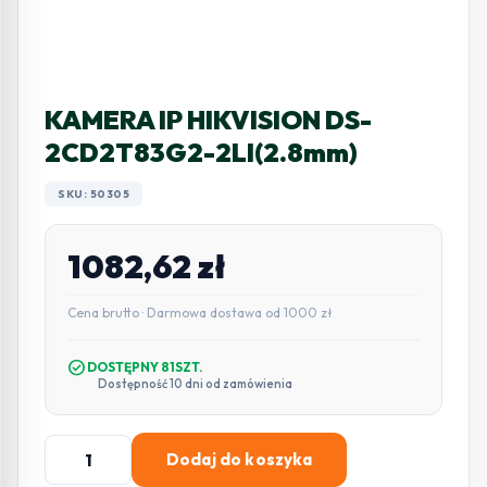
KAMERA IP HIKVISION DS-
2CD2T83G2-2LI(2.8mm)
SKU: 50305
1082,62
zł
Cena brutto · Darmowa dostawa od 1000 zł
check_circle
DOSTĘPNY 81SZT.
Dostępność 10 dni od zamówienia
ilość
Dodaj do koszyka
KAMERA