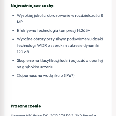
Najważniejsze cechy:
Wysokiej jakości obrazowanie w rozdzielczości 8
MP
Efektywna technologia kompresji H.265+
Wyraźne obrazy przy silnym podświetleniu dzięki
technologii WDR o szerokim zakresie dynamiki
120 dB
Skupienie na klasyfikacji ludzi i pojazdów opartej
na głębokim uczeniu
Odporność na wodę i kurz (IP67)
Przeznaczenie
Kamera HikVision DS-2CD2T83G2-2I(2.8mm) z