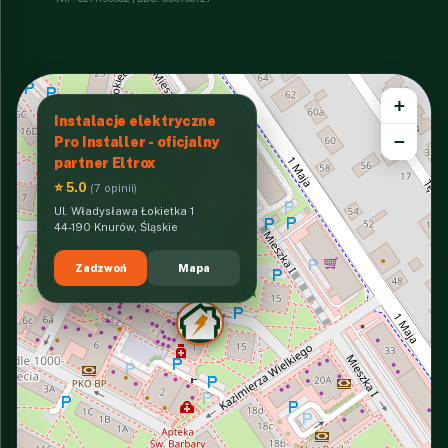
+
Instalacje elektryczne
−
Pro Installer - oficjalny
partner Eltrox
⭐ 5.0
(7 opinii)
Ul. Władysława Łokietka 1
44-190 Knurów, Śląskie
Zadzwoń
Mapa