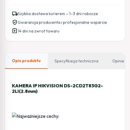
IP
HIKVISION
local_shipping
Szybka dostawa kurierem – 1–3 dni robocze
DS-
verified_user
Gwarancja producenta i profesjonalne wsparcie
2CD2T83G2-
assignment_return
2LI(2.8mm)
14 dni na zwrot towaru
Opis produktu
Specyfikacja techniczna
Opinie
KAMERA IP HIKVISION DS-2CD2T83G2-
2LI(2.8mm)