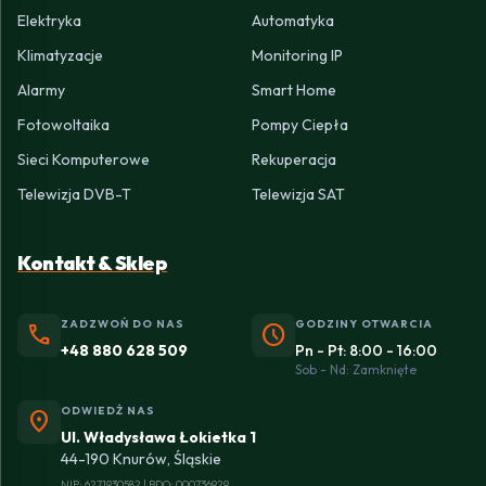
Elektryka
Automatyka
Klimatyzacje
Monitoring IP
Alarmy
Smart Home
Fotowoltaika
Pompy Ciepła
Sieci Komputerowe
Rekuperacja
Telewizja DVB-T
Telewizja SAT
Kontakt & Sklep
ZADZWOŃ DO NAS
GODZINY OTWARCIA
phone
schedule
+48 880 628 509
Pn - Pt: 8:00 - 16:00
Sob - Nd: Zamknięte
ODWIEDŹ NAS
location_on
Ul. Władysława Łokietka 1
44-190 Knurów, Śląskie
NIP: 6271930582 | BDO: 000736929