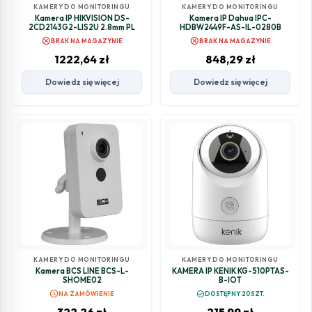
KAMERY DO MONITORINGU
KAMERY DO MONITORINGU
Kamera IP HIKVISION DS-
Kamera IP Dahua IPC-
2CD2143G2-LIS2U 2.8mm PL
HDBW2449F-AS-IL-0280B
cancel
cancel
BRAK NA MAGAZYNIE
BRAK NA MAGAZYNIE
1222,64
zł
848,29
zł
Dowiedz się więcej
Dowiedz się więcej
KAMERY DO MONITORINGU
KAMERY DO MONITORINGU
Kamera BCS LINE BCS-L-
KAMERA IP KENIK KG-510PTAS-
SHOME02
B-IOT
schedule
check_circle
NA ZAMÓWIENIE
DOSTĘPNY 20SZT.