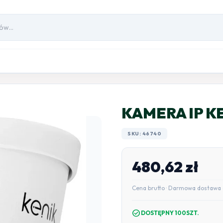
KAMERA IP K
SKU: 46740
480,62
zł
Cena brutto · Darmowa dostawa 
check_circle
DOSTĘPNY 100SZT.