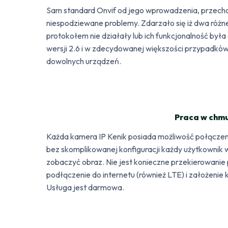
Sam standard Onvif od jego wprowadzenia, przechod
niespodziewane problemy. Zdarzało się iż dwa ró
protokołem nie działały lub ich funkcjonalność był
wersji 2.6 i w zdecydowanej większości przypadk
dowolnych urządzeń.
Praca w chmu
Każda kamera IP Kenik posiada możliwość połączen
bez skomplikowanej konfiguracji każdy użytkownik 
zobaczyć obraz. Nie jest konieczne przekierowanie 
podłączenie do internetu (również LTE) i założen
Usługa jest darmowa.