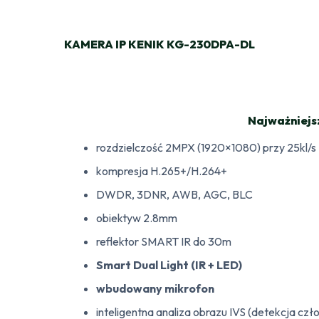
KAMERA IP KENIK KG-230DPA-DL
Najważniejs
rozdzielczość 2MPX (1920×1080) przy 25kl/s
kompresja H.265+/H.264+
DWDR, 3DNR, AWB, AGC, BLC
obiektyw 2.8mm
reflektor SMART IR do 30m
Smart Dual Light (IR + LED)
wbudowany mikrofon
inteligentna analiza obrazu IVS (detekcja cz