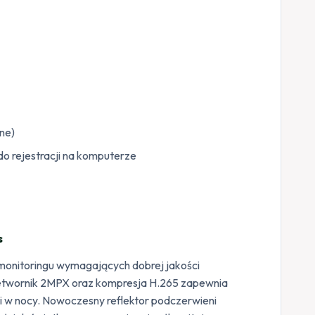
one)
o rejestracji na komputerze
s
 monitoringu wymagających dobrej jakości
zetwornik 2MPX oraz kompresja H.265 zapewnia
i w nocy. Nowoczesny reflektor podczerwieni