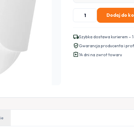
ilość
Dodaj do k
KAMERA
IP
KENIK
local_shipping
Szybka dostawa kurierem – 1
KG-
verified_user
Gwarancja producenta i pro
230DPA-
assignment_return
DL
14 dni na zwrot towaru
ie