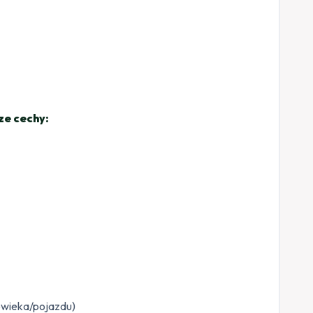
ze cechy:
łowieka/pojazdu)