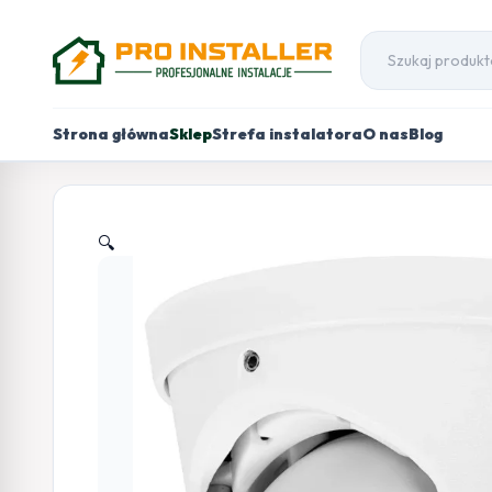
Strona główna
Sklep
Strefa instalatora
O nas
Blog
🔍