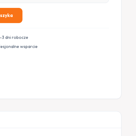
oszyka
–3 dni robocze
fesjonalne wsparcie