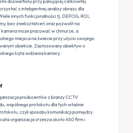
ełni doświetlony przy panującej całkowitej
zystać z inteligentnej analizy obrazu dla
iele innych funkcjonalności tj. DEFOG, ROI,
ny, bez zniekształceń oraz pozwolił na
ku kamera może pracować w chmurze, a
olnego miejsca na świecie przy użyciu swojego
owanym obiekcie. Zastosowany obiektyw o
rokiego kąta widzenia kamery.
f
rganizacja producentów z branży CCTV
du, wspólnego protokołu dla tych właśnie
rotokołu, czyli sposobu komunikacji pomiędzy
cała organizacja zrzesza około 450 firm i