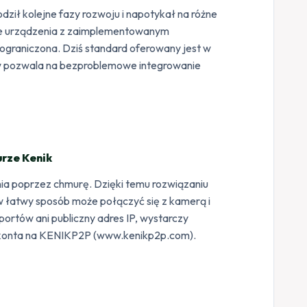
ził kolejne fazy rozwoju i napotykał na różne
żne urządzenia z zaimplementowanym
a ograniczona. Dziś standard oferowany jest w
ów pozwala na bezproblemowe integrowanie
rze Kenik
ia poprzez chmurę. Dzięki temu rozwiązaniu
w łatwy sposób może połączyć się z kamerą i
portów ani publiczny adres IP, wystarczy
ie konta na KENIKP2P (www.kenikp2p.com).