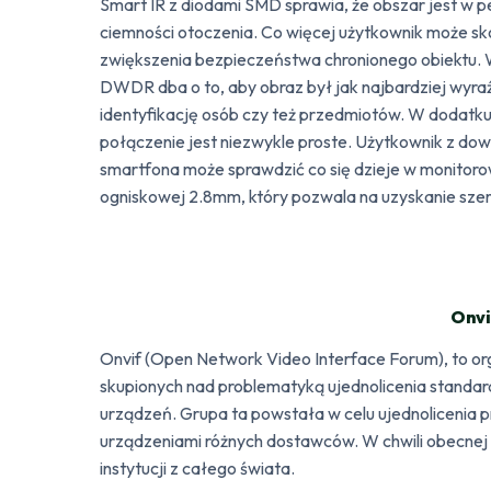
Smart IR z diodami SMD sprawia, że obszar jest w p
ciemności otoczenia. Co więcej użytkownik może skor
zwiększenia bezpieczeństwa chronionego obiektu. W
DWDR dba o to, aby obraz był jak najbardziej wyraź
identyfikację osób czy też przedmiotów. W dodat
połączenie jest niezwykle proste. Użytkownik z dow
smartfona może sprawdzić co się dzieje w monitor
ogniskowej 2.8mm, który pozwala na uzyskanie sze
Onvi
Onvif (Open Network Video Interface Forum), to o
skupionych nad problematyką ujednolicenia standar
urządzeń. Grupa ta powstała w celu ujednolicenia p
urządzeniami różnych dostawców. W chwili obecnej 
instytucji z całego świata.