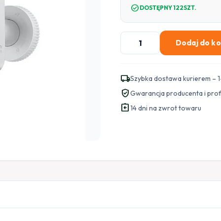
check_circle
DOSTĘPNY 122SZT.
ilość
Dodaj do k
Kamera
IP
Xiaomi
local_shipping
Szybka dostawa kurierem – 1
Outdoor
verified_user
Gwarancja producenta i pro
Camera
assignment_return
BW300
14 dni na zwrot towaru