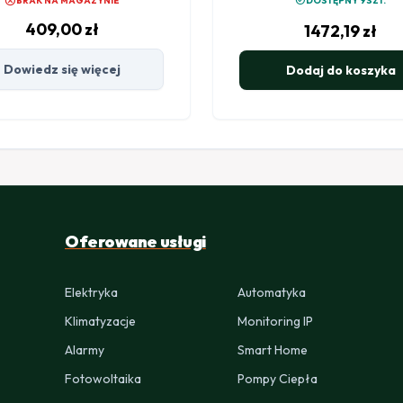
cancel
check_circle
BRAK NA MAGAZYNIE
DOSTĘPNY 9SZT.
409,00
zł
1472,19
zł
Dowiedz się więcej
Dodaj do koszyka
Oferowane usługi
Elektryka
Automatyka
Klimatyzacje
Monitoring IP
Alarmy
Smart Home
Fotowoltaika
Pompy Ciepła