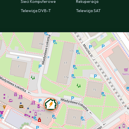
Sieci Komputerowe
Rekuperacja
Telewizja DVB-T
Telewizja SAT