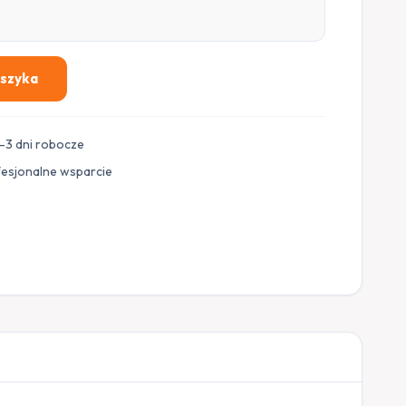
oszyka
–3 dni robocze
fesjonalne wsparcie