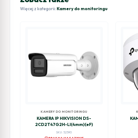
Więcej z kategorii:
Kamery do monitoringu
KAMERY DO MONITORINGU
KAMERA IP HIKVISION DS-
KAM
2CD2T47G2H-LI(4mm)(eF)
SKU: 52590