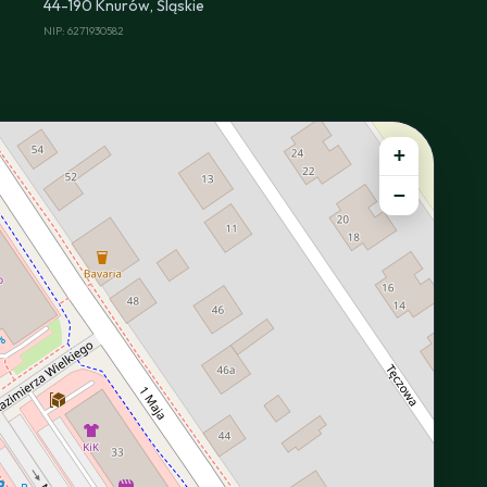
44-190 Knurów, Śląskie
NIP: 6271930582
+
−