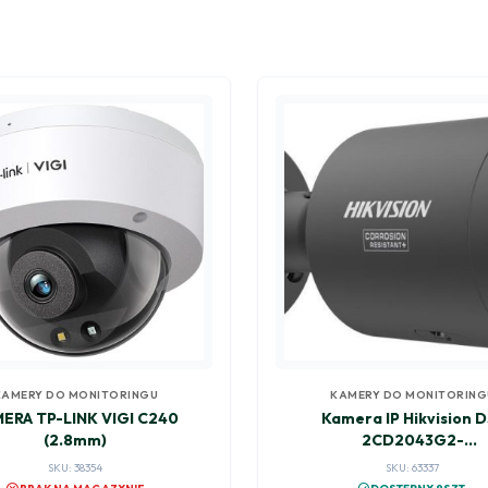
KAMERY DO MONITORINGU
KAMERY DO MONITORING
ERA TP-LINK VIGI C240
Kamera IP Hikvision 
(2.8mm)
2CD2043G2-
LIZ2UY(2.8/4mm)/BL
SKU: 38354
SKU: 63337