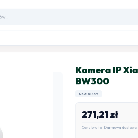
Kamera IP Xi
BW300
SKU: 51449
271,21
zł
Cena brutto · Darmowa dostawa 