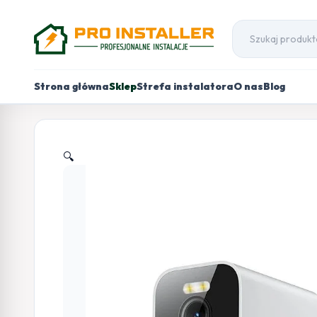
Strona główna
Sklep
Strefa instalatora
O nas
Blog
🔍