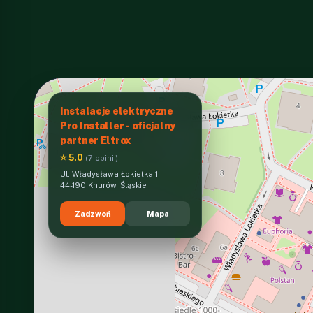
Instalacje elektryczne
Pro Installer - oficjalny
partner Eltrox
⭐ 5.0
(7 opinii)
Ul. Władysława Łokietka 1
44-190 Knurów, Śląskie
Zadzwoń
Mapa