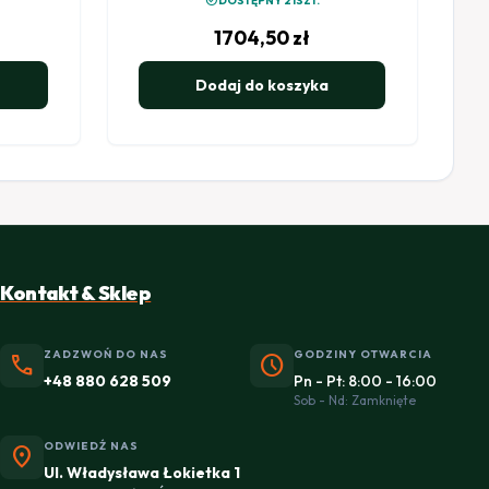
check_circle
DOSTĘPNY 21SZT.
1704,50
zł
Dodaj do koszyka
Kontakt & Sklep
ZADZWOŃ DO NAS
GODZINY OTWARCIA
phone
schedule
+48 880 628 509
Pn - Pt: 8:00 - 16:00
Sob - Nd: Zamknięte
ODWIEDŹ NAS
location_on
Ul. Władysława Łokietka 1