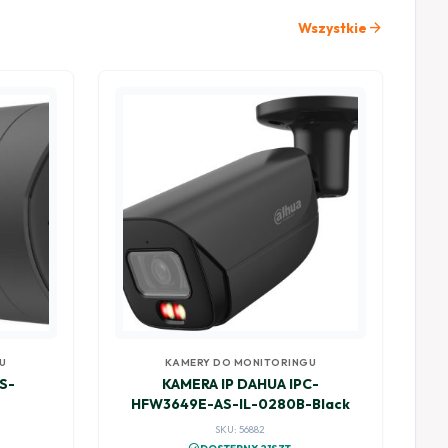
arrow_forward
Wszystkie
U
KAMERY DO MONITORINGU
DS-
KAMERA IP DAHUA IPC-
HFW3649E-AS-IL-0280B-Black
ACK
SKU: 56882