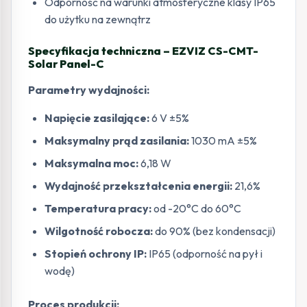
Odporność na warunki atmosferyczne klasy IP65
do użytku na zewnątrz
Specyfikacja techniczna – EZVIZ CS-CMT-
Solar Panel-C
Parametry wydajności:
Napięcie zasilające:
6 V ±5%
Maksymalny prąd zasilania:
1030 mA ±5%
Maksymalna moc:
6,18 W
Wydajność przekształcenia energii:
21,6%
Temperatura pracy:
od -20°C do 60°C
Wilgotność robocza:
do 90% (bez kondensacji)
Stopień ochrony IP:
IP65 (odporność na pył i
wodę)
Proces produkcji: