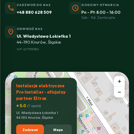
ZADZWOŃ DO NAS
GODZINY OTWARCIA
phone
schedule
+48 880 628 509
Pn - Pt: 8:00 - 16:00
Sob - Nd: Zamknięte
ODWIEDŹ NAS
location_on
Ul. Władysława Łokietka 1
44-190 Knurów, Śląskie
NIP: 6271930582
+
Instalacje elektryczne
−
Pro Installer - oficjalny
partner Eltrox
⭐ 5.0
(7 opinii)
Ul. Władysława Łokietka 1
44-190 Knurów, Śląskie
Zadzwoń
Mapa