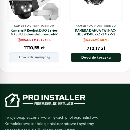
KAMERY DO MONITORINGU
KAMERY DO MONITORINGU
Kamera IP Reolink DUO Series
KAMERA DAHUA 4W1 HAC-
G750 LTE akumulatorowa 6MP
HDBW1500R-Z-2712-S2
cancel
schedule
BRAK NA MAGAZYNIE
NA ZAMÓWIENIE
1110,55
zł
712,17
zł
Dowiedz się więcej
Dodaj do koszyka
Twoje bezpieczeństwo w rękach profesjonalistów.
Kompleksowe instalacje niskoprądowe i systemy