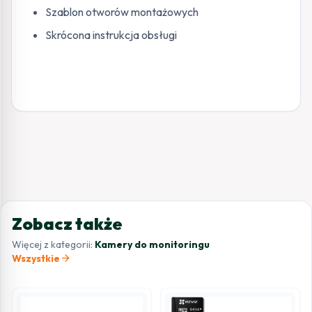
Szablon otworów montażowych
Skrócona instrukcja obsługi
Zobacz także
Więcej z kategorii:
Kamery do monitoringu
arrow_forward
Wszystkie