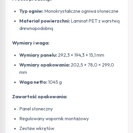
Typ ogniw:
Monokrystaliczne ogniwa słoneczne
Materiał powierzchni:
Laminat PET z warstwą
drewnopodobną
Wymiary i waga:
Wymiary panelu:
292,3 × 194,3 × 15,1 mm
Wymiary opakowania:
202,5 × 78,0 × 299,0
mm
Waga netto:
1045 g
Zawartość opakowania:
Panel słoneczny
Regulowany wspornik montażowy
Zestaw wkrętów