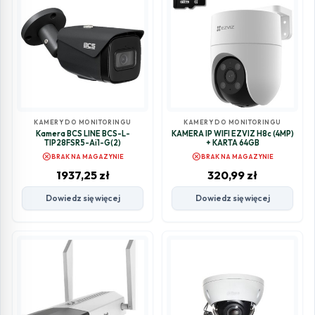
KAMERY DO MONITORINGU
KAMERY DO MONITORINGU
Kamera BCS LINE BCS-L-
KAMERA IP WIFI EZVIZ H8c (4MP)
TIP28FSR5-Ai1-G(2)
+ KARTA 64GB
cancel
cancel
BRAK NA MAGAZYNIE
BRAK NA MAGAZYNIE
1937,25
zł
320,99
zł
Dowiedz się więcej
Dowiedz się więcej