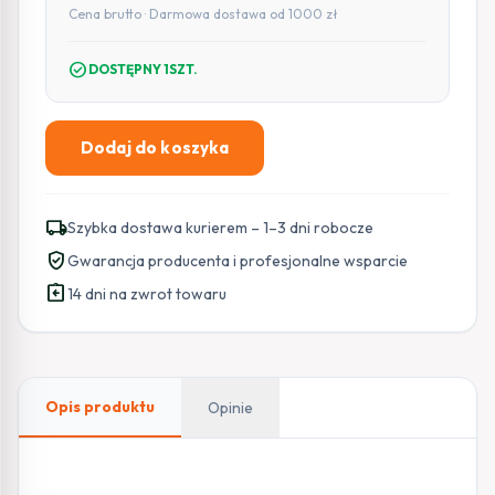
Cena brutto · Darmowa dostawa od 1000 zł
check_circle
DOSTĘPNY 1SZT.
Dodaj do koszyka
ilość
Panel
solarny
local_shipping
Szybka dostawa kurierem – 1–3 dni robocze
Ezviz
verified_user
Gwarancja producenta i profesjonalne wsparcie
CS-
assignment_return
CMT-
14 dni na zwrot towaru
SolarPanel-
E
Type-
C
Opis produktu
Opinie
6W