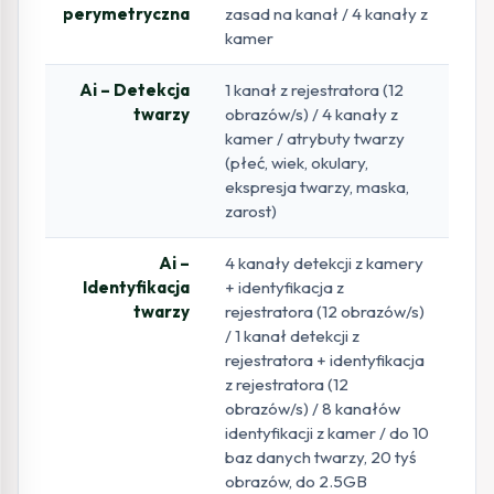
perymetryczna
zasad na kanał / 4 kanały z
kamer
Ai – Detekcja
1 kanał z rejestratora (12
twarzy
obrazów/s) / 4 kanały z
kamer / atrybuty twarzy
(płeć, wiek, okulary,
ekspresja twarzy, maska,
zarost)
Ai –
4 kanały detekcji z kamery
Identyfikacja
+ identyfikacja z
twarzy
rejestratora (12 obrazów/s)
/ 1 kanał detekcji z
rejestratora + identyfikacja
z rejestratora (12
obrazów/s) / 8 kanałów
identyfikacji z kamer / do 10
baz danych twarzy, 20 tyś
obrazów, do 2.5GB