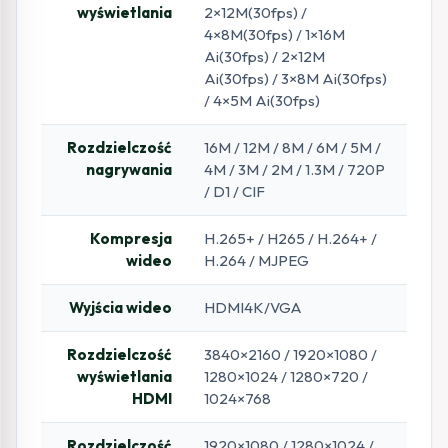
wyświetlania
2×12M(30fps) /
4×8M(30fps) / 1×16M
Ai(30fps) / 2×12M
Ai(30fps) / 3×8M Ai(30fps)
/ 4×5M Ai(30fps)
Rozdzielczość
16M / 12M / 8M / 6M / 5M /
nagrywania
4M / 3M / 2M / 1.3M / 720P
/ D1 / CIF
Kompresja
H.265+ / H265 / H.264+ /
wideo
H.264 / MJPEG
Wyjścia wideo
HDMI4K/VGA
Rozdzielczość
3840×2160 / 1920×1080 /
wyświetlania
1280×1024 / 1280×720 /
HDMI
1024×768
Rozdzielczość
1920×1080 / 1280×1024 /