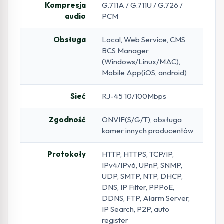
Kompresja
G.711A / G.711U / G.726 /
audio
PCM
Obsługa
Local, Web Service, CMS
BCS Manager
(Windows/Linux/MAC),
Mobile App(iOS, android)
Sieć
RJ-45 10/100Mbps
Zgodność
ONVIF(S/G/T), obsługa
kamer innych producentów
Protokoły
HTTP, HTTPS, TCP/IP,
IPv4/IPv6, UPnP, SNMP,
UDP, SMTP, NTP, DHCP,
DNS, IP Filter, PPPoE,
DDNS, FTP, Alarm Server,
IP Search, P2P, auto
register