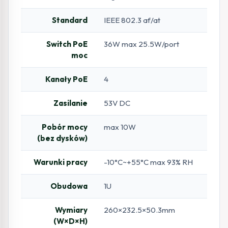
Standard
IEEE 802.3 af/at
Switch PoE
36W max 25.5W/port
moc
Kanały PoE
4
Zasilanie
53V DC
Pobór mocy
max 10W
(bez dysków)
Warunki pracy
-10°C~+55°C max 93% RH
Obudowa
1U
Wymiary
260×232.5×50.3mm
(W×D×H)