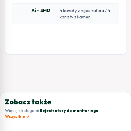
Ai – SMD
4 kanały z rejestratora / 4
kanały z kamer
Zobacz także
Więcej z kategorii:
Rejestratory do monitoringu
arrow_forward
Wszystkie