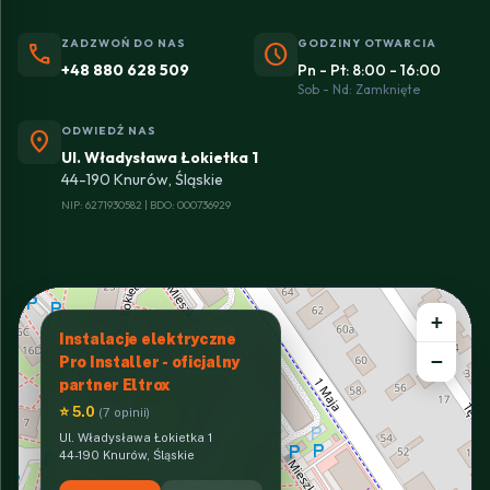
ZADZWOŃ DO NAS
GODZINY OTWARCIA
phone
schedule
+48 880 628 509
Pn - Pt: 8:00 - 16:00
Sob - Nd: Zamknięte
ODWIEDŹ NAS
location_on
Ul. Władysława Łokietka 1
44-190 Knurów, Śląskie
NIP: 6271930582 | BDO: 000736929
+
Instalacje elektryczne
−
Pro Installer - oficjalny
partner Eltrox
⭐ 5.0
(7 opinii)
Ul. Władysława Łokietka 1
44-190 Knurów, Śląskie