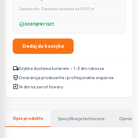
Cena brutto · Darmowa dostawa od 1000 zł
check_circle
DOSTĘPNY 1SZT.
Dodaj do koszyka
ilość
Rejestrator
BCS
local_shipping
Szybka dostawa kurierem – 1–3 dni robocze
LINE
verified_user
Gwarancja producenta i profesjonalne wsparcie
BCS-
assignment_return
L-
14 dni na zwrot towaru
NVR0401-
4KE-
4P(2)
Opis produktu
Specyfikacja techniczna
Opinie