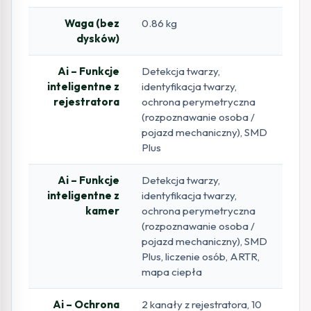
Waga (bez
0.86 kg
dysków)
Ai – Funkcje
Detekcja twarzy,
inteligentne z
identyfikacja twarzy,
rejestratora
ochrona perymetryczna
(rozpoznawanie osoba /
pojazd mechaniczny), SMD
Plus
Ai – Funkcje
Detekcja twarzy,
inteligentne z
identyfikacja twarzy,
kamer
ochrona perymetryczna
(rozpoznawanie osoba /
pojazd mechaniczny), SMD
Plus, liczenie osób, ARTR,
mapa ciepła
Ai – Ochrona
2 kanały z rejestratora, 10