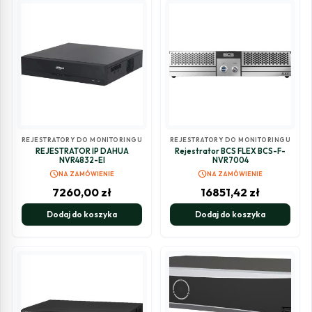
REJESTRATORY DO MONITORINGU
REJESTRATORY DO MONITORINGU
REJESTRATOR IP DAHUA
Rejestrator BCS FLEX BCS-F-
NVR4832-EI
NVR7004
schedule
schedule
NA ZAMÓWIENIE
NA ZAMÓWIENIE
7260,00
zł
16851,42
zł
Dodaj do koszyka
Dodaj do koszyka