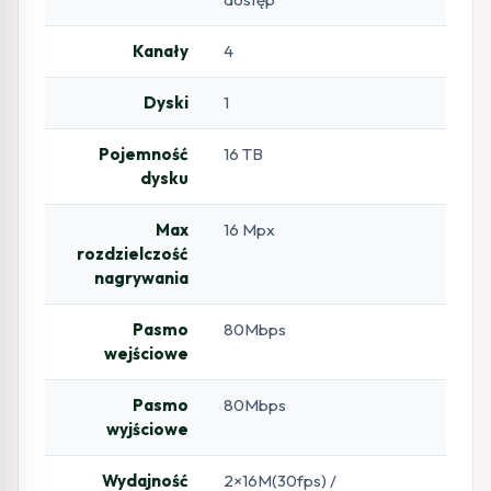
Kanały
4
Dyski
1
Pojemność
16 TB
dysku
Max
16 Mpx
rozdzielczość
nagrywania
Pasmo
80Mbps
wejściowe
Pasmo
80Mbps
wyjściowe
Wydajność
2×16M(30fps) /