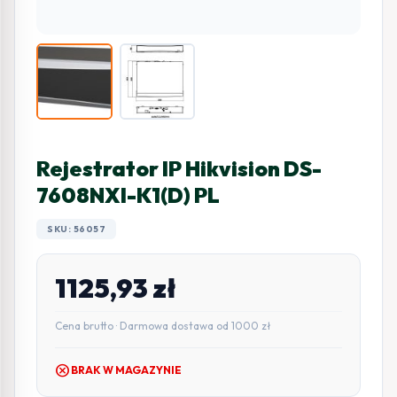
Rejestrator IP Hikvision DS-
7608NXI-K1(D) PL
SKU: 56057
1125,93
zł
Cena brutto · Darmowa dostawa od 1000 zł
cancel
BRAK W MAGAZYNIE