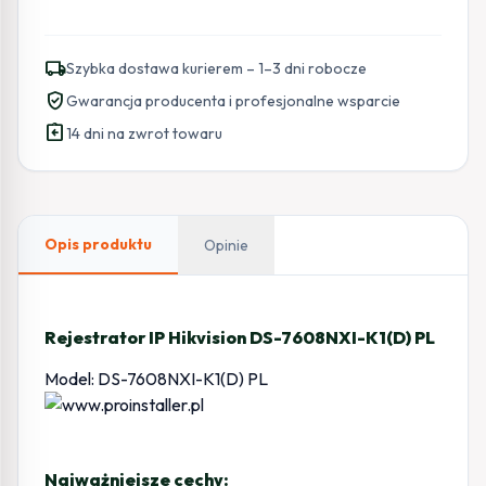
local_shipping
Szybka dostawa kurierem – 1–3 dni robocze
verified_user
Gwarancja producenta i profesjonalne wsparcie
assignment_return
14 dni na zwrot towaru
Opis produktu
Opinie
Rejestrator IP Hikvision DS-7608NXI-K1(D) PL
Model: DS-7608NXI-K1(D) PL
Najważniejsze cechy: