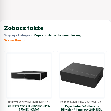
Zobacz także
Więcej z kategorii:
Rejestratory do monitoringu
arrow_forward
Wszystkie
REJESTRATORY DO MONITORINGU
REJESTRATORY DO MONITORINGU
REJESTRATOR IP HIKVISION DS-
Rejestrator 5w1 Hilook by
7716NXI-K4/16P
Hikvision 4 kanałowy 2MP SSD-