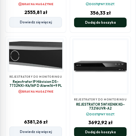
DVR-2MP
cancel
check_circle
BRAK NA MAGAZYNIE
DOSTĘPNY 33SZT.
2555,81
zł
356,33
zł
Dowiedz się więcej
Dodaj do koszyka
REJESTRATORY DO MONITORINGU
Rejestrator IP Hikvision DS-
7732NXI-K4/16P D Alarm16+9 PL
cancel
BRAK NA MAGAZYNIE
REJESTRATORY DO MONITORINGU
REJESTRATOR 5W1 KENIK KG-
73216UVR-A2
check_circle
DOSTĘPNY 10SZT.
6381,26
zł
3692,92
zł
Dowiedz się więcej
Dodaj do koszyka