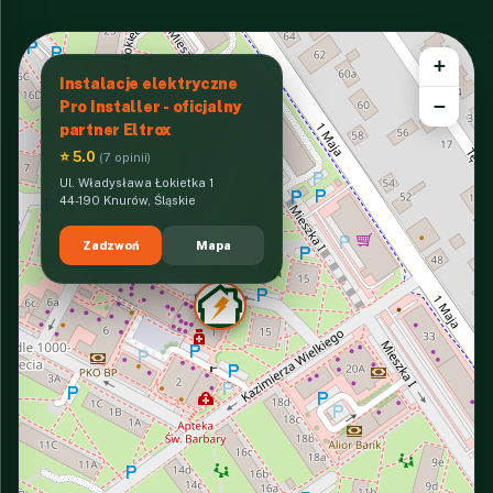
+
Instalacje elektryczne
−
Pro Installer - oficjalny
partner Eltrox
⭐ 5.0
(7 opinii)
Ul. Władysława Łokietka 1
44-190 Knurów, Śląskie
Zadzwoń
Mapa