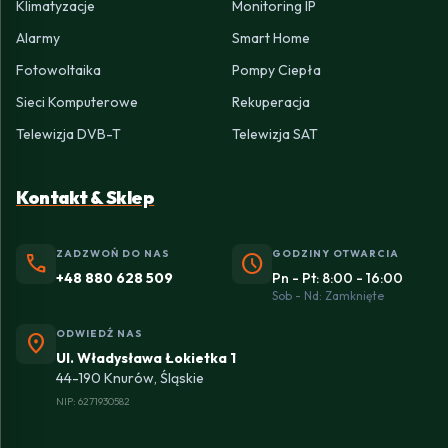
Klimatyzacje
Monitoring IP
Alarmy
Smart Home
Fotowoltaika
Pompy Ciepła
Sieci Komputerowe
Rekuperacja
Telewizja DVB-T
Telewizja SAT
Kontakt & Sklep
ZADZWOŃ DO NAS
GODZINY OTWARCIA
phone
schedule
+48 880 628 509
Pn - Pt: 8:00 - 16:00
Sob - Nd: Zamknięte
ODWIEDŹ NAS
location_on
Ul. Władysława Łokietka 1
44-190 Knurów, Śląskie
NIP: 6271930582