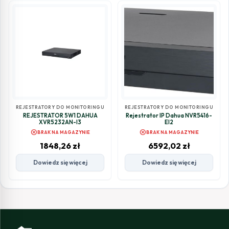
REJESTRATORY DO MONITORINGU
REJESTRATORY DO MONITORINGU
REJESTRATOR 5W1 DAHUA
Rejestrator IP Dahua NVR5416-
XVR5232AN-I3
EI2
cancel
cancel
BRAK NA MAGAZYNIE
BRAK NA MAGAZYNIE
1848,26
zł
6592,02
zł
Dowiedz się więcej
Dowiedz się więcej