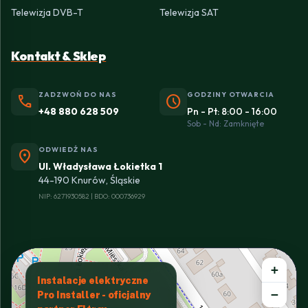
Telewizja DVB-T
Telewizja SAT
Kontakt & Sklep
ZADZWOŃ DO NAS
GODZINY OTWARCIA
phone
schedule
+48 880 628 509
Pn - Pt: 8:00 - 16:00
Sob - Nd: Zamknięte
ODWIEDŹ NAS
location_on
Ul. Władysława Łokietka 1
44-190 Knurów, Śląskie
NIP: 6271930582 | BDO: 000736929
+
Instalacje elektryczne
−
Pro Installer - oficjalny