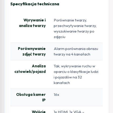
Specyfikacja techniczna
Wyrywanie i
Porównanie twarzy,
analiza twarzy
przechwytywanie twarzy,
wyszukiwanie twarzy po
zdjęciu
Porównywanie
Alarm porównania obrazu
zdjęć twarzy
twarzy na 4 kanałach
Analiza
Tak, wykrywanie ruchu w
człowiek/pojazd
oparciu o klasyfikacje ludzi
i pojazdów na 32
kanałach
Obsługa kamer
16x
IP
Wyjście
1x HDMI, 1x VGA –