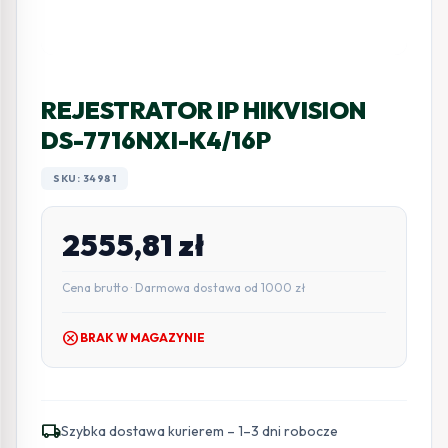
REJESTRATOR IP HIKVISION
DS-7716NXI-K4/16P
SKU: 34981
2555,81
zł
Cena brutto · Darmowa dostawa od 1000 zł
cancel
BRAK W MAGAZYNIE
local_shipping
Szybka dostawa kurierem – 1–3 dni robocze