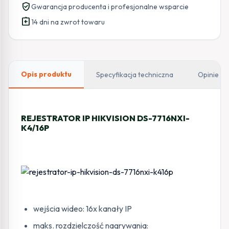
verified_user
Gwarancja producenta i profesjonalne wsparcie
assignment_return
14 dni na zwrot towaru
Opis produktu
Specyfikacja techniczna
Opinie
REJESTRATOR IP HIKVISION DS-7716NXI-
K4/16P
wejścia wideo: 16x kanały IP
maks. rozdzielczość nagrywania: