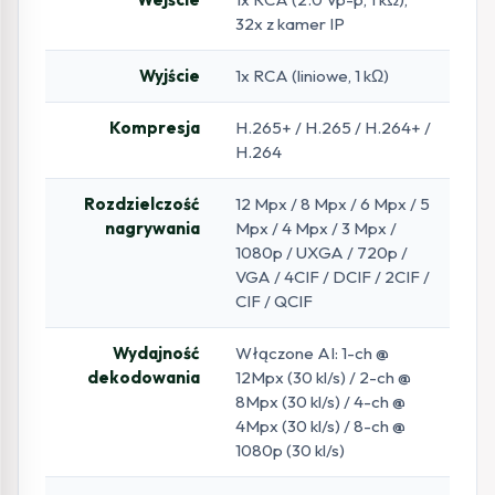
32x z kamer IP
Wyjście
1x RCA (liniowe, 1 kΩ)
Kompresja
H.265+ / H.265 / H.264+ /
H.264
Rozdzielczość
12 Mpx / 8 Mpx / 6 Mpx / 5
nagrywania
Mpx / 4 Mpx / 3 Mpx /
1080p / UXGA / 720p /
VGA / 4CIF / DCIF / 2CIF /
CIF / QCIF
Wydajność
Włączone AI: 1-ch @
dekodowania
12Mpx (30 kl/s) / 2-ch @
8Mpx (30 kl/s) / 4-ch @
4Mpx (30 kl/s) / 8-ch @
1080p (30 kl/s)