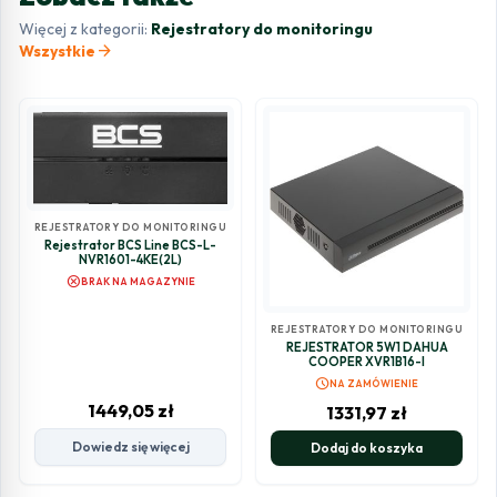
Więcej z kategorii:
Rejestratory do monitoringu
arrow_forward
Wszystkie
REJESTRATORY DO MONITORINGU
Rejestrator BCS Line BCS-L-
NVR1601-4KE(2L)
cancel
BRAK NA MAGAZYNIE
REJESTRATORY DO MONITORINGU
REJESTRATOR 5W1 DAHUA
COOPER XVR1B16-I
schedule
NA ZAMÓWIENIE
1449,05
zł
1331,97
zł
Dowiedz się więcej
Dodaj do koszyka