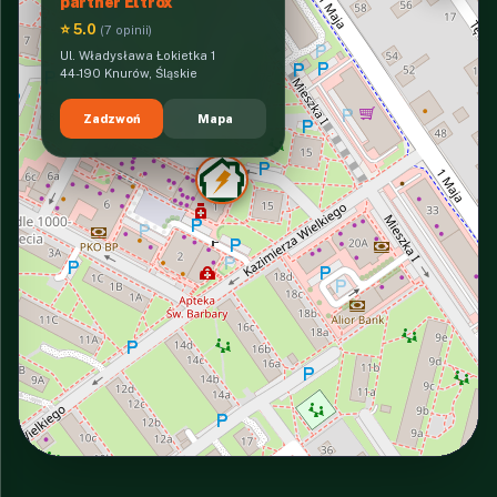
partner Eltrox
⭐ 5.0
(7 opinii)
Ul. Władysława Łokietka 1
44-190 Knurów, Śląskie
Zadzwoń
Mapa
INTERACTIVE VIEW