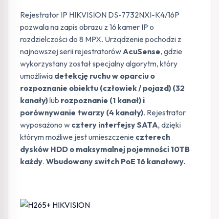
Rejestrator IP HIKVISION DS-7732NXI-K4/16P
pozwala na zapis obrazu z 16 kamer IP o
rozdzielczości do 8 MPX. Urządzenie pochodzi z
najnowszej serii rejestratorów
AcuSense
, gdzie
wykorzystany został specjalny algorytm, który
umożliwia
detekcję ruchu w oparciu o
rozpoznanie obiektu (człowiek / pojazd) (32
kanały)
lub
rozpoznanie (1 kanał) i
porównywanie twarzy (4 kanały)
. Rejestrator
wyposażono w
cztery interfejsy SATA
, dzięki
którym możliwe jest umieszczenie
czterech
dysków HDD o maksymalnej pojemności 10TB
każdy
.
Wbudowany switch PoE 16 kanałowy.