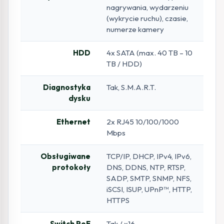
nagrywania, wydarzeniu
(wykrycie ruchu), czasie,
numerze kamery
HDD
4x SATA (max. 40 TB – 10
TB / HDD)
Diagnostyka
Tak, S.M.A.R.T.
dysku
Ethernet
2x RJ45 10/100/1000
Mbps
Obsługiwane
TCP/IP, DHCP, IPv4, IPv6,
protokoły
DNS, DDNS, NTP, RTSP,
SADP, SMTP, SNMP, NFS,
iSCSI, ISUP, UPnP™, HTTP,
HTTPS
Switch PoE
Tak / x16