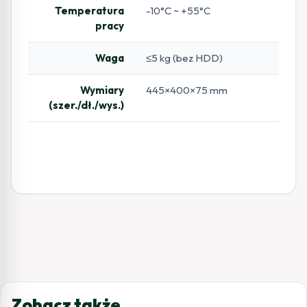
Temperatura
-10°C ~ +55°C
pracy
Waga
≤5 kg (bez HDD)
Wymiary
445×400×75 mm
(szer./dł./wys.)
Zobacz także