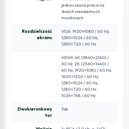
jednoczesna praca na
dwóch niezależnych
monitorach
Rozdzielczość
VGA: 1920×1080 / 60 Hz,
ekranu
1280×1024 / 60 Hz,
1280×720 / 60 Hz
HDMI: 4K (3840×2160) /
30 Hz, 2K (2560×1440) /
60 Hz, 1920×1080 / 60 Hz,
1600×1200 / 60 Hz,
1280×1024 / 60 Hz,
1280×720 / 60 Hz,
1024×768 / 60 Hz
Dwukierunkowy
Tak
tor
Wejście
1x RCA (2.0 Vp-p, 1 kΩ),