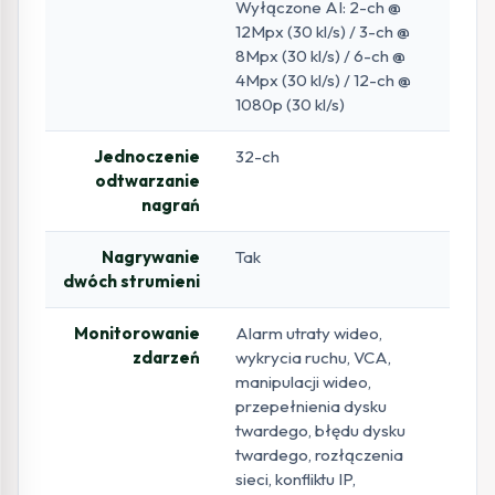
Wyłączone AI: 2-ch @
12Mpx (30 kl/s) / 3-ch @
8Mpx (30 kl/s) / 6-ch @
4Mpx (30 kl/s) / 12-ch @
1080p (30 kl/s)
Jednoczenie
32-ch
odtwarzanie
nagrań
Nagrywanie
Tak
dwóch strumieni
Monitorowanie
Alarm utraty wideo,
zdarzeń
wykrycia ruchu, VCA,
manipulacji wideo,
przepełnienia dysku
twardego, błędu dysku
twardego, rozłączenia
sieci, konfliktu IP,