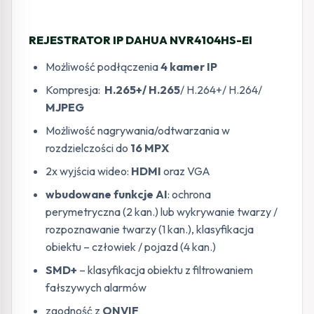
REJESTRATOR IP DAHUA NVR4104HS-EI
Możliwość podłączenia
4 kamer IP
Kompresja:
H.265+/ H.265
/ H.264+/ H.264/
MJPEG
Możliwość nagrywania/odtwarzania w
rozdzielczości do
16 MPX
2x wyjścia wideo:
HDMI
oraz VGA
wbudowane funkcje AI
: ochrona
perymetryczna (2 kan.) lub wykrywanie twarzy /
rozpoznawanie twarzy (1 kan.), klasyfikacja
obiektu – człowiek / pojazd (4 kan.)
SMD+
– klasyfikacja obiektu z filtrowaniem
fałszywych alarmów
zgodność z
ONVIF