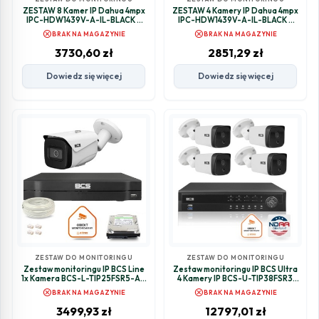
ZESTAW 8 Kamer IP Dahua 4mpx
ZESTAW 4 Kamery IP Dahua 4mpx
IPC-HDW1439V-A-IL-BLACK +
IPC-HDW1439V-A-IL-BLACK +
DYSK 1TB
DYSK 1TB
cancel
cancel
BRAK NA MAGAZYNIE
BRAK NA MAGAZYNIE
3730,60
zł
2851,29
zł
Dowiedz się więcej
Dowiedz się więcej
ZESTAW DO MONITORINGU
ZESTAW DO MONITORINGU
Zestaw monitoringu IP BCS Line
Zestaw monitoringu IP BCS Ultra
1x Kamera BCS-L-TIP25FSR5-Ai1
4 Kamery IP BCS-U-TIP38FSR3
Rejestrator z dyskiem 1TB
Rejestartror 6TB zgodny z NDAA
cancel
cancel
BRAK NA MAGAZYNIE
BRAK NA MAGAZYNIE
3499,93
zł
12797,01
zł