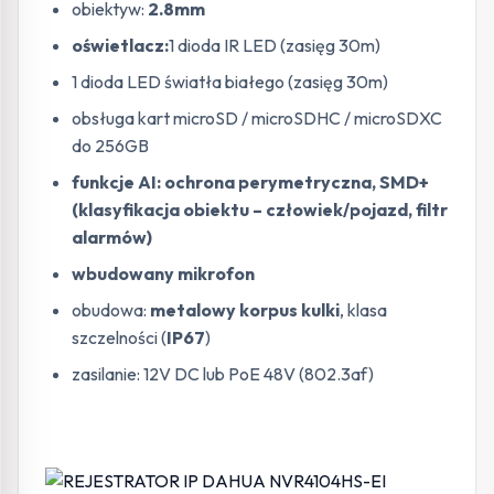
obiektyw:
2.8mm
oświetlacz:
1 dioda IR LED (zasięg 30m)
1 dioda LED światła białego (zasięg 30m)
obsługa kart microSD / microSDHC / microSDXC
do 256GB
funkcje AI:
ochrona perymetryczna, SMD+
(klasyfikacja obiektu – człowiek/pojazd, filtr
alarmów)
wbudowany mikrofon
obudowa:
metalowy korpus kulki
, klasa
szczelności (
IP67
)
zasilanie: 12V DC lub PoE 48V (802.3af)