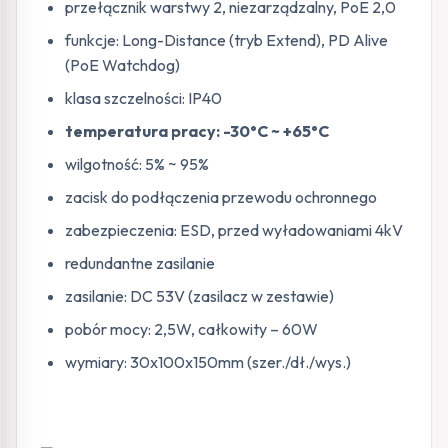
przełącznik warstwy 2, niezarządzalny, PoE 2,0
funkcje: Long-Distance (tryb Extend), PD Alive
(PoE Watchdog)
klasa szczelności: IP40
temperatura pracy: -30°C ~ +65°C
wilgotność: 5% ~ 95%
zacisk do podłączenia przewodu ochronnego
zabezpieczenia: ESD, przed wyładowaniami 4kV
redundantne zasilanie
zasilanie: DC 53V (zasilacz w zestawie)
pobór mocy: 2,5W, całkowity – 60W
wymiary: 30x100x150mm (szer./dł./wys.)