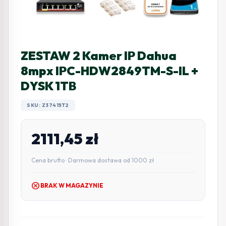
ZESTAW 2 Kamer IP Dahua
8mpx IPC-HDW2849TM-S-IL +
DYSK 1TB
SKU: Z37415T2
2111,45
zł
Cena brutto · Darmowa dostawa od 1000 zł
cancel
BRAK W MAGAZYNIE