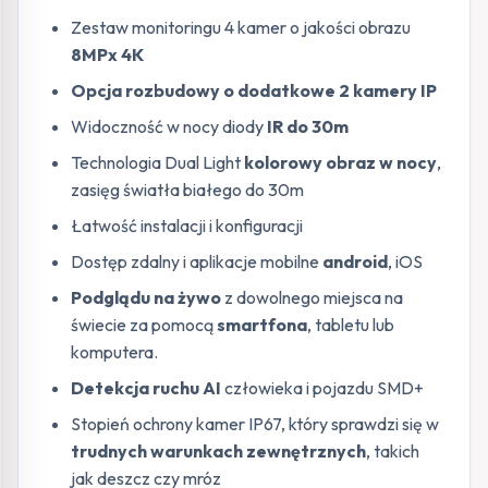
Zestaw monitoringu 4 kamer o jakości obrazu
8MPx 4K
Opcja rozbudowy o dodatkowe 2 kamery IP
Widoczność w nocy diody
IR do 30m
Technologia Dual Light
kolorowy obraz w nocy
,
zasięg światła białego do 30m
Łatwość instalacji i konfiguracji
Dostęp zdalny i aplikacje mobilne
android
, iOS
Podglądu na żywo
z dowolnego miejsca na
świecie za pomocą
smartfona
, tabletu lub
komputera.
Detekcja ruchu AI
człowieka i pojazdu SMD+
Stopień ochrony kamer IP67, który sprawdzi się w
trudnych warunkach zewnętrznych
, takich
jak deszcz czy mróz