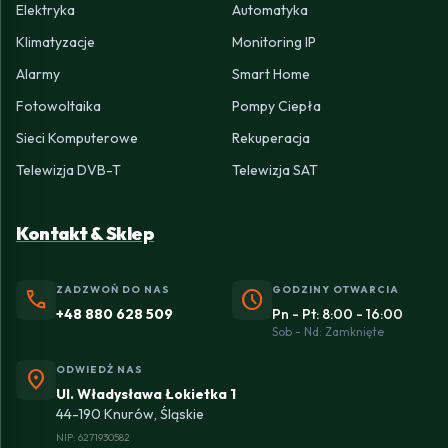
Elektryka
Automatyka
Klimatyzacje
Monitoring IP
Alarmy
Smart Home
Fotowoltaika
Pompy Ciepła
Sieci Komputerowe
Rekuperacja
Telewizja DVB-T
Telewizja SAT
Kontakt & Sklep
ZADZWOŃ DO NAS
GODZINY OTWARCIA
phone
schedule
+48 880 628 509
Pn - Pt: 8:00 - 16:00
Sob - Nd: Zamknięte
ODWIEDŹ NAS
location_on
Ul. Władysława Łokietka 1
44-190 Knurów, Śląskie
NIP: 6271930582