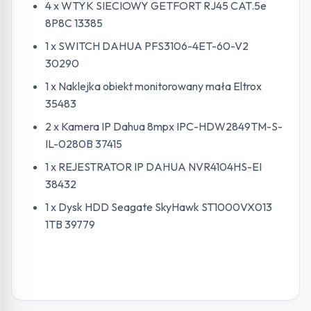
4 x WTYK SIECIOWY GETFORT RJ45 CAT.5e
8P8C 13385
1 x SWITCH DAHUA PFS3106-4ET-60-V2
30290
1 x Naklejka obiekt monitorowany mała Eltrox
35483
2 x Kamera IP Dahua 8mpx IPC-HDW2849TM-S-
IL-0280B 37415
1 x REJESTRATOR IP DAHUA NVR4104HS-EI
38432
1 x Dysk HDD Seagate SkyHawk ST1000VX013
1TB 39779