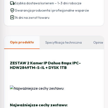
local_shipping
Szybka dostawa kurierem – 1–3 dni robocze
verified_user
Gwarancja producenta i profesjonalne wsparcie
assignment_return
14 dni na zwrot towaru
Opis produktu
Specyfikacja techniczna
Opinie
ZESTAW 2 Kamer IP Dahua 8mpx IPC-
HDW2849TM-S-IL + DYSK 1TB
Najważniejsze cechy zestawu: