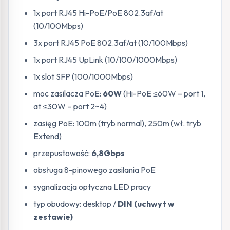
1x port RJ45 Hi-PoE/PoE 802.3af/at
(10/100Mbps)
3x port RJ45 PoE 802.3af/at (10/100Mbps)
1x port RJ45 UpLink (10/100/1000Mbps)
1x slot SFP (100/1000Mbps)
moc zasilacza PoE:
60W
(Hi-PoE ≤60W – port 1,
at ≤30W – port 2~4)
zasięg PoE: 100m (tryb normal), 250m (wł. tryb
Extend)
przepustowość:
6,8Gbps
obsługa 8-pinowego zasilania PoE
sygnalizacja optyczna LED pracy
typ obudowy: desktop /
DIN (uchwyt w
zestawie)