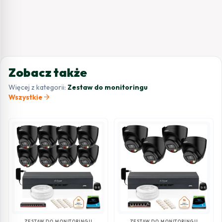
Zobacz także
Więcej z kategorii:
Zestaw do monitoringu
arrow_forward
Wszystkie
ZESTAW DO MONITORINGU
ZESTAW DO MONITORINGU