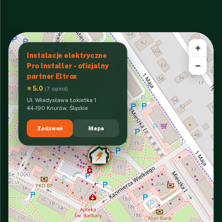
+
Instalacje elektryczne
−
Pro Installer - oficjalny
partner Eltrox
⭐ 5.0
(7 opinii)
Ul. Władysława Łokietka 1
44-190 Knurów, Śląskie
Zadzwoń
Mapa