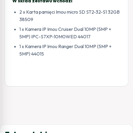
W skład zestawu wchodzi
2 x Karta pamięci Imou micro SD ST2-32-S1 32GB
38509
1 x Kamera IP Imou Cruiser Dual 10MP (5MP +
5MP) IPC-S7XP-10M0WED 44017
1 x Kamera IP Imou Ranger Dual 10MP (5MP +
5MP) 44015