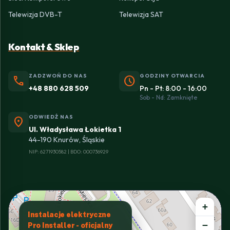
Telewizja DVB-T
Telewizja SAT
Kontakt & Sklep
ZADZWOŃ DO NAS
GODZINY OTWARCIA
phone
schedule
+48 880 628 509
Pn - Pt: 8:00 - 16:00
Sob - Nd: Zamknięte
ODWIEDŹ NAS
location_on
Ul. Władysława Łokietka 1
44-190 Knurów, Śląskie
NIP: 6271930582 | BDO: 000736929
+
Instalacje elektryczne
−
Pro Installer - oficjalny