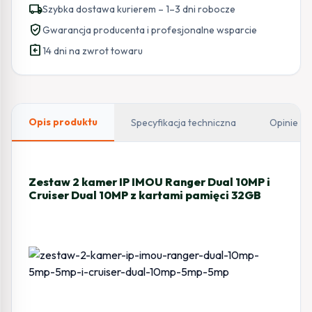
local_shipping
Szybka dostawa kurierem – 1–3 dni robocze
verified_user
Gwarancja producenta i profesjonalne wsparcie
assignment_return
14 dni na zwrot towaru
Opis produktu
Specyfikacja techniczna
Opinie
Zestaw 2 kamer IP IMOU Ranger Dual 10MP i
Cruiser Dual 10MP z kartami pamięci 32GB