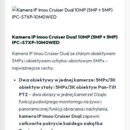
Kamera IP Imou Cruiser Dual 10MP (5MP + 5MP)
IPC-S7XP-10M0WED
Kamera IP Imou Cruiser Dual ze stałym obiektywem
5MPx i obiektywem uchylno-obrotowym 5MPx –
najważniejsze cechy:
Dwa obiektywy w jednej kamerze: 5MPx/3K
obiektyw stały
i
5MPx/3K obiektyw Pan-Tilt
PTZ
– dwa obrazy w jednej kamerze! Dzięki
funkcji podwójnego monitoringu na żywo i
panoramicznej funkcji obracania i nachylania,
kamera IP Imou Cruiser Dual
zapewni
całkowite pokrycie każdego zakątka