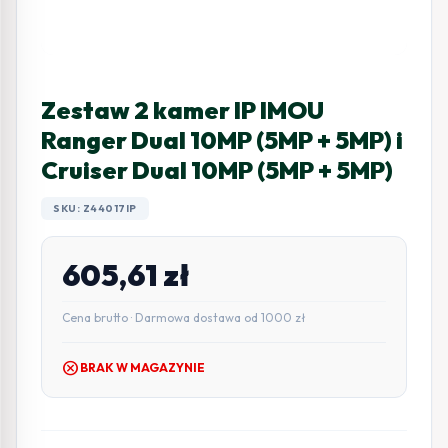
Zestaw 2 kamer IP IMOU
Ranger Dual 10MP (5MP + 5MP) i
Cruiser Dual 10MP (5MP + 5MP)
SKU: Z44017IP
605,61
zł
Cena brutto · Darmowa dostawa od 1000 zł
cancel
BRAK W MAGAZYNIE