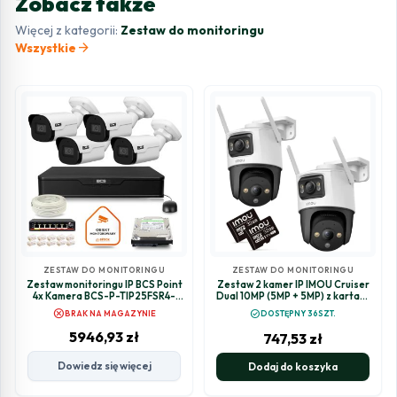
Zobacz także
Więcej z kategorii:
Zestaw do monitoringu
arrow_forward
Wszystkie
ZESTAW DO MONITORINGU
ZESTAW DO MONITORINGU
Zestaw monitoringu IP BCS Point
Zestaw 2 kamer IP IMOU Cruiser
4x Kamera BCS-P-TIP25FSR4-
Dual 10MP (5MP + 5MP) z kartami
Ai2 Rejestrator z dyskiem 1TB
pamięci 32GB
cancel
check_circle
BRAK NA MAGAZYNIE
DOSTĘPNY 36SZT.
5946,93
zł
747,53
zł
Dowiedz się więcej
Dodaj do koszyka