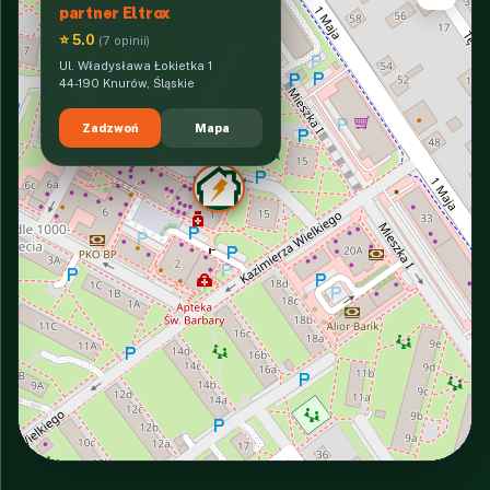
partner Eltrox
⭐ 5.0
(7 opinii)
Ul. Władysława Łokietka 1
44-190 Knurów, Śląskie
Zadzwoń
Mapa
INTERACTIVE VIEW