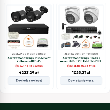
ZESTAW DO MONITORINGU
ZESTAW DO MONITORINGU
Zestaw monitoringu IP BCS Point
Zestaw monitoringu Hilook 2
2x Kamera BCS-P-
kamer 5MPx TVICAM-T5M-20DL
TIP28FWR3L2-Ai2-G
z dyskiem 2TB
cancel
cancel
BRAK NA MAGAZYNIE
BRAK NA MAGAZYNIE
Rejestrator z dyskiem 1TB
4223,29
zł
1055,21
zł
Dowiedz się więcej
Dowiedz się więcej