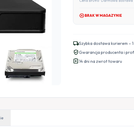
Cena brutto · Darmowa dostawa 
cancel
BRAK W MAGAZYNIE
local_shipping
Szybka dostawa kurierem – 1
verified_user
Gwarancja producenta i pro
assignment_return
14 dni na zwrot towaru
ie