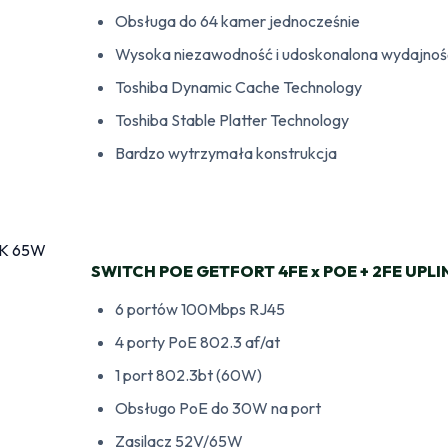
Obsługa do 64 kamer jednocześnie
Wysoka niezawodność i udoskonalona wydajnoś
Toshiba Dynamic Cache Technology
Toshiba Stable Platter Technology
Bardzo wytrzymała konstrukcja
SWITCH POE GETFORT 4FE x POE + 2FE UPL
6 portów 100Mbps RJ45
4 porty PoE 802.3 af/at
1 port 802.3bt (60W)
Obsługo PoE do 30W na port
Zasilacz 52V/65W