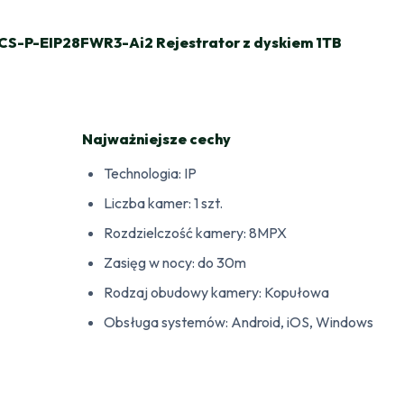
BCS-P-EIP28FWR3-Ai2 Rejestrator z dyskiem 1TB
Najważniejsze cechy
Technologia: IP
Liczba kamer: 1 szt.
Rozdzielczość kamery: 8MPX
Zasięg w nocy: do 30m
Rodzaj obudowy kamery: Kopułowa
Obsługa systemów: Android, iOS, Windows