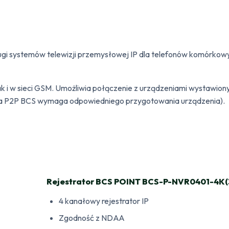
ugi systemów telewizji przemysłowej IP dla telefonów komórkow
ak i w sieci GSM. Umożliwia połączenie z urządzeniami wystawionym
a P2P BCS wymaga odpowiedniego przygotowania urządzenia).
Rejestrator BCS POINT BCS-P-NVR0401-4K(
4 kanałowy rejestrator IP
Zgodność z NDAA