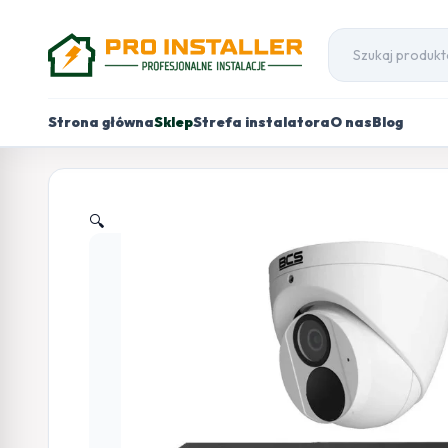
Strona główna
Sklep
Strefa instalatora
O nas
Blog
🔍