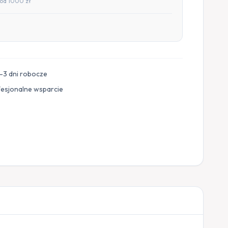
od 1000 zł
–3 dni robocze
fesjonalne wsparcie