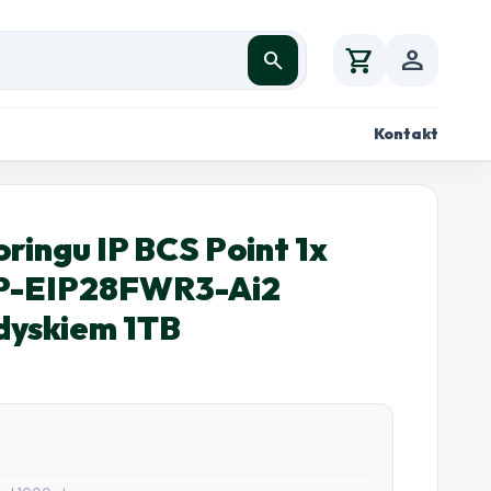
shopping_cart
person
search
Kontakt
ringu IP BCS Point 1x
P-EIP28FWR3-Ai2
 dyskiem 1TB