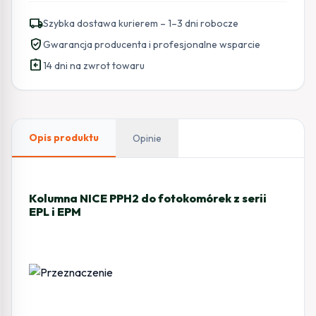
PPH2
local_shipping
Szybka dostawa kurierem – 1–3 dni robocze
do
verified_user
Gwarancja producenta i profesjonalne wsparcie
fotokomórek
assignment_return
z
14 dni na zwrot towaru
serii
EPL
i
EPM
Opis produktu
Opinie
Kolumna NICE PPH2 do fotokomórek z serii
EPL i EPM