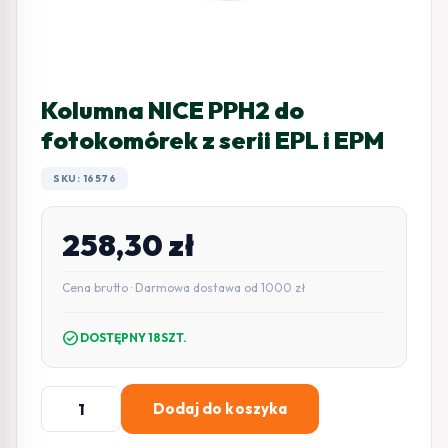
Kolumna NICE PPH2 do
fotokomórek z serii EPL i EPM
SKU: 16576
258,30
zł
Cena brutto · Darmowa dostawa od 1000 zł
check_circle
DOSTĘPNY 18SZT.
ilość
Dodaj do koszyka
Kolumna
NICE