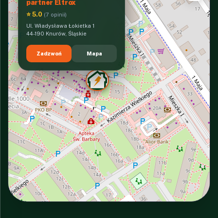
partner Eltrox
⭐ 5.0
(7 opinii)
Ul. Władysława Łokietka 1
44-190 Knurów, Śląskie
Zadzwoń
Mapa
INTERACTIVE VIEW