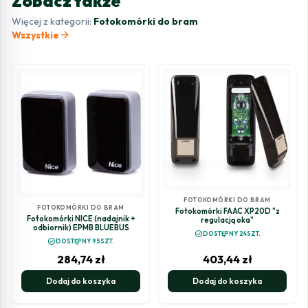
Zobacz także
Więcej z kategorii:
Fotokomórki do bram
arrow_forward
Wszystkie
FOTOKOMÓRKI DO BRAM
FOTOKOMÓRKI DO BRAM
Fotokomórki FAAC XP20D "z
Fotokomórki NICE (nadajnik +
regulacją oka"
odbiornik) EPMB BLUEBUS
check_circle
DOSTĘPNY 24SZT.
check_circle
DOSTĘPNY 95SZT.
284,74
zł
403,44
zł
Dodaj do koszyka
Dodaj do koszyka