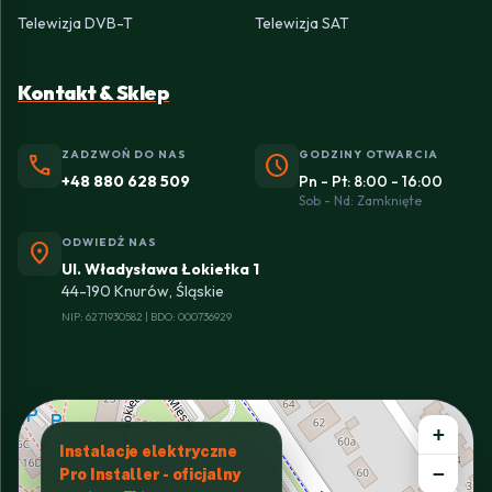
Telewizja DVB-T
Telewizja SAT
Kontakt & Sklep
ZADZWOŃ DO NAS
GODZINY OTWARCIA
phone
schedule
+48 880 628 509
Pn - Pt: 8:00 - 16:00
Sob - Nd: Zamknięte
ODWIEDŹ NAS
location_on
Ul. Władysława Łokietka 1
44-190 Knurów, Śląskie
NIP: 6271930582 | BDO: 000736929
+
Instalacje elektryczne
−
Pro Installer - oficjalny