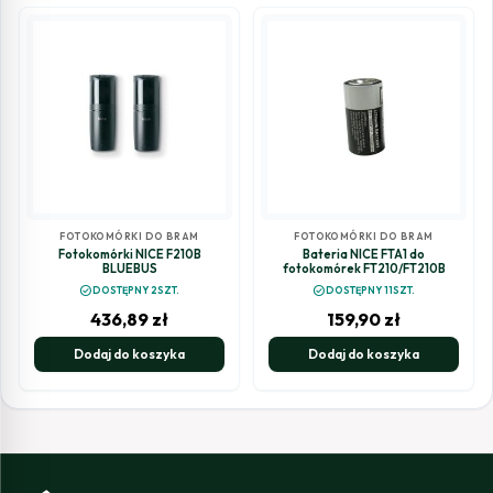
FOTOKOMÓRKI DO BRAM
FOTOKOMÓRKI DO BRAM
Fotokomórki NICE F210B
Bateria NICE FTA1 do
BLUEBUS
fotokomórek FT210/FT210B
check_circle
check_circle
DOSTĘPNY 2SZT.
DOSTĘPNY 11SZT.
436,89
zł
159,90
zł
Dodaj do koszyka
Dodaj do koszyka