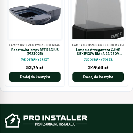
LAMPY OSTRZEGAWCZE DO BRAM
LAMPY OSTRZEGAWCZE DO BRAM
Podstawka lampy BFT RADIUS
Lampa ostrzegawcza CAME
(P123025)
KRX1FXSW BIAŁA 24/230V
(806LA-0020)
check_circle
check_circle
DOSTĘPNY 59SZT.
DOSTĘPNY 30SZT.
52,74
zł
249,63
zł
Dodaj do koszyka
Dodaj do koszyka