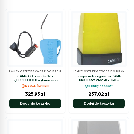
LAMPY OSTRZEGAWCZE DO BRAM
LAMPY OSTRZEGAWCZE DO BRAM
CAME KEY - moduł Wi-
Lampa ostrzegawcza CAME
Fi/BLUETOOTH wykonawczy
KRX1FXSY 24/230V żółta
SLAVE (806SA-0150)
(806LA-0030)
schedule
check_circle
NA ZAMÓWIENIE
DOSTĘPNY 42SZT.
325,95
zł
237,02
zł
Dodaj do koszyka
Dodaj do koszyka