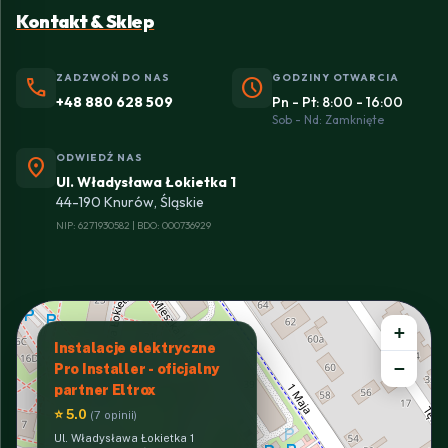
Kontakt & Sklep
ZADZWOŃ DO NAS
GODZINY OTWARCIA
phone
schedule
+48 880 628 509
Pn - Pt: 8:00 - 16:00
Sob - Nd: Zamknięte
ODWIEDŹ NAS
location_on
Ul. Władysława Łokietka 1
44-190 Knurów, Śląskie
NIP: 6271930582 | BDO: 000736929
+
Instalacje elektryczne
−
Pro Installer - oficjalny
partner Eltrox
⭐ 5.0
(7 opinii)
Ul. Władysława Łokietka 1