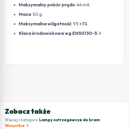
Maksymalny pobór prądu
: 44 mA
Masa
: 50 g
Maksymalna wilgotność
: 93 ±3%
Klasa środowiskowa wg EN50130-5
: II
Zobacz także
Więcej z kategorii:
Lampy ostrzegawcze do bram
arrow_forward
Wszystkie