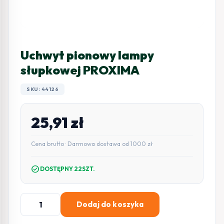
Uchwyt pionowy lampy
słupkowej PROXIMA
SKU: 44126
25,91
zł
Cena brutto · Darmowa dostawa od 1000 zł
check_circle
DOSTĘPNY 22SZT.
ilość
Dodaj do koszyka
Uchwyt
pionowy