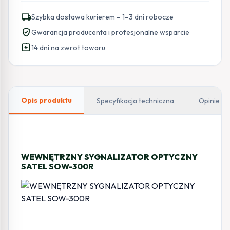
lampy
local_shipping
Szybka dostawa kurierem – 1–3 dni robocze
słupkowej
verified_user
Gwarancja producenta i profesjonalne wsparcie
PROXIMA
assignment_return
14 dni na zwrot towaru
Opis produktu
Specyfikacja techniczna
Opinie
WEWNĘTRZNY SYGNALIZATOR OPTYCZNY
SATEL SOW-300R