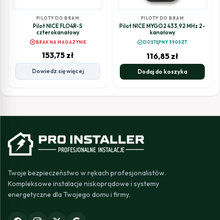
PILOTY DO BRAM
PILOTY DO BRAM
Pilot NICE FLO4R-S
Pilot NICE MYGO2 433,92 MHz 2-
czterokanałowy
kanałowy
cancel
check_circle
BRAK NA MAGAZYNIE
DOSTĘPNY 390SZT.
153,75
zł
116,85
zł
Dowiedz się więcej
Dodaj do koszyka
Twoje bezpieczeństwo w rękach profesjonalistów.
Kompleksowe instalacje niskoprądowe i systemy
energetyczne dla Twojego domu i firmy.