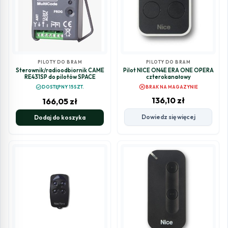
PILOTY DO BRAM
PILOTY DO BRAM
Sterownik/radioodbiornik CAME
Pilot NICE ON4E ERA ONE OPERA
RE431SP do pilotów SPACE
czterokanałowy
cancel
check_circle
DOSTĘPNY 15SZT.
BRAK NA MAGAZYNIE
136,10
zł
166,05
zł
Dowiedz się więcej
Dodaj do koszyka