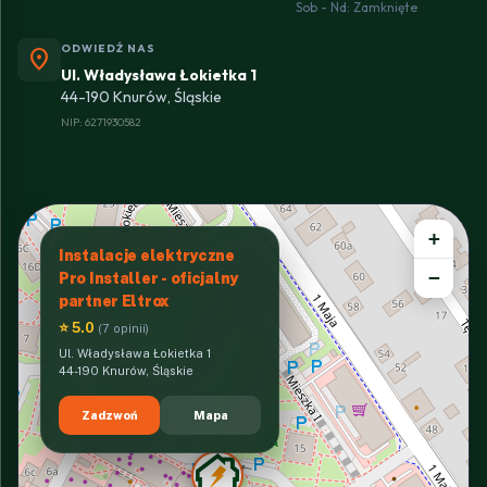
Sob - Nd: Zamknięte
ODWIEDŹ NAS
location_on
Ul. Władysława Łokietka 1
44-190 Knurów, Śląskie
NIP: 6271930582
+
Instalacje elektryczne
−
Pro Installer - oficjalny
partner Eltrox
⭐ 5.0
(7 opinii)
Ul. Władysława Łokietka 1
44-190 Knurów, Śląskie
Zadzwoń
Mapa