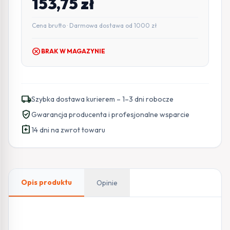
153,75
zł
Cena brutto · Darmowa dostawa od 1000 zł
cancel
BRAK W MAGAZYNIE
local_shipping
Szybka dostawa kurierem – 1–3 dni robocze
verified_user
Gwarancja producenta i profesjonalne wsparcie
assignment_return
14 dni na zwrot towaru
Opis produktu
Opinie