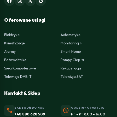
Oferowane usługi
Elektryka
Automatyka
Klimatyzacje
Monitoring IP
Alarmy
Smart Home
Fotowoltaika
Pompy Ciepła
Sieci Komputerowe
Rekuperacja
Telewizja DVB-T
Telewizja SAT
Kontakt & Sklep
ZADZWOŃ DO NAS
GODZINY OTWARCIA
phone
schedule
+48 880 628 509
Pn - Pt: 8:00 - 16:00