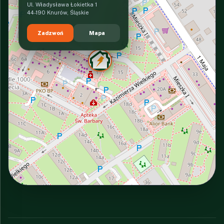
Ul. Władysława Łokietka 1
44-190 Knurów, Śląskie
Zadzwoń
Mapa
INTERACTIVE VIEW