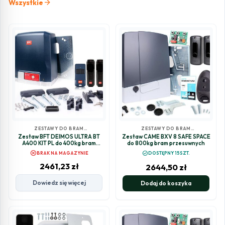
arrow_forward
Wszystkie
ZESTAWY DO BRAM
ZESTAWY DO BRAM
PRZESUWNYCH
PRZESUWNYCH
Zestaw BFT DEIMOS ULTRA BT
Zestaw CAME BXV 8 SAFE SPACE
A400 KIT PL do 400kg bram
do 800kg bram przesuwnych
przesuwnych
cancel
check_circle
BRAK NA MAGAZYNIE
DOSTĘPNY 15SZT.
2461,23
zł
2644,50
zł
Dowiedz się więcej
Dodaj do koszyka