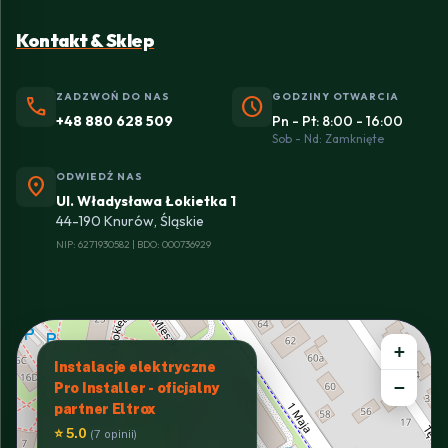
Kontakt & Sklep
ZADZWOŃ DO NAS
GODZINY OTWARCIA
phone
schedule
+48 880 628 509
Pn - Pt: 8:00 - 16:00
Sob - Nd: Zamknięte
ODWIEDŹ NAS
location_on
Ul. Władysława Łokietka 1
44-190 Knurów, Śląskie
NIP: 6271930582 | BDO: 000736929
+
Instalacje elektryczne
−
Pro Installer - oficjalny
partner Eltrox
⭐ 5.0
(7 opinii)