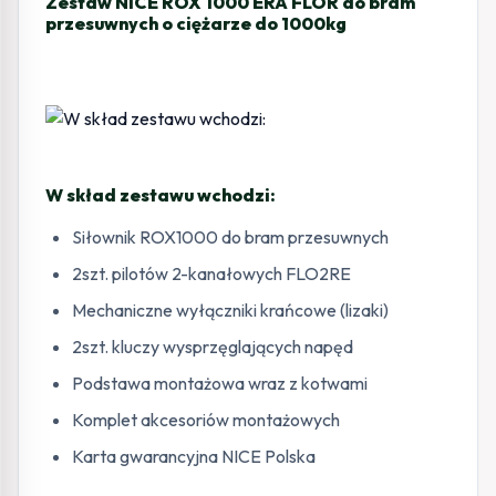
Zestaw NICE ROX 1000 ERA FLOR do bram
przesuwnych o ciężarze do 1000kg
W skład zestawu wchodzi:
Siłownik ROX1000 do bram przesuwnych
2szt. pilotów 2-kanałowych FLO2RE
Mechaniczne wyłączniki krańcowe (lizaki)
2szt. kluczy wysprzęglających napęd
Podstawa montażowa wraz z kotwami
Komplet akcesoriów montażowych
Karta gwarancyjna NICE Polska