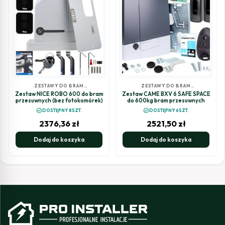
ZESTAWY DO BRAM
ZESTAWY DO BRAM
PRZESUWNYCH
PRZESUWNYCH
Zestaw NICE ROBO 600 do bram
Zestaw CAME BXV 6 SAFE SPACE
przesuwnych (bez fotokomórek)
do 600kg bram przesuwnych
check_circle
check_circle
DOSTĘPNY 8SZT.
DOSTĘPNY 6SZT.
2376,36
zł
2521,50
zł
Dodaj do koszyka
Dodaj do koszyka