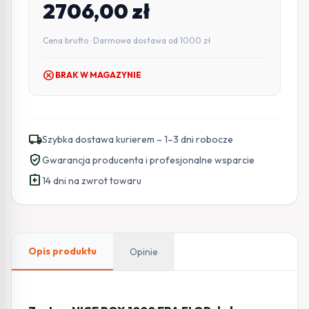
2706,00
zł
Cena brutto · Darmowa dostawa od 1000 zł
cancel
BRAK W MAGAZYNIE
local_shipping
Szybka dostawa kurierem – 1–3 dni robocze
verified_user
Gwarancja producenta i profesjonalne wsparcie
assignment_return
14 dni na zwrot towaru
Opis produktu
Opinie