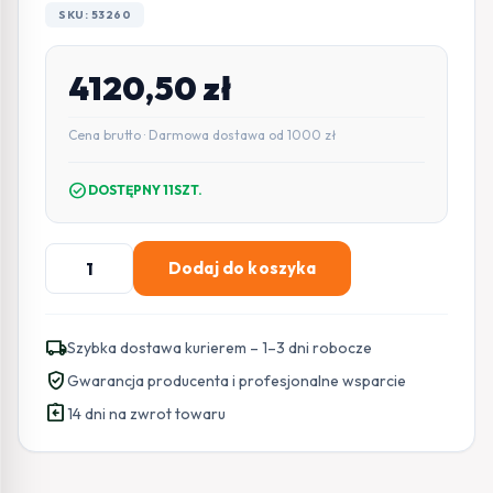
SKU: 53260
4120,50
zł
Cena brutto · Darmowa dostawa od 1000 zł
check_circle
DOSTĘPNY 11SZT.
ilość
Dodaj do koszyka
Zestaw
NICE
HOPP
local_shipping
Szybka dostawa kurierem – 1–3 dni robocze
MyGO
verified_user
Gwarancja producenta i profesjonalne wsparcie
do
assignment_return
bram
14 dni na zwrot towaru
skrzydłowych