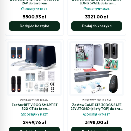
24V do 5m bram
LONG SPACE do bram
dwuskrzydłowych
dwuskrzydłowych
check_circle
check_circle
DOSTĘPNY 8SZT.
DOSTĘPNY 5SZT.
5500,93
zł
3321,00
zł
Dodaj do koszyka
Dodaj do koszyka
ZESTAWY DO BRAM
ZESTAWY DO BRAM
SKRZYDŁOWYCH
SKRZYDŁOWYCH
Zestaw BFT VIRGO SMART BT
Zestaw CAME ATS 30DGS SAFE
B20 KIT do bram
24V ATOMO (piloty TOP) do bram
dwuskrzydłowych
skrzydłowych
check_circle
check_circle
DOSTĘPNY 14SZT.
DOSTĘPNY 14SZT.
2449,76
zł
3198,00
zł