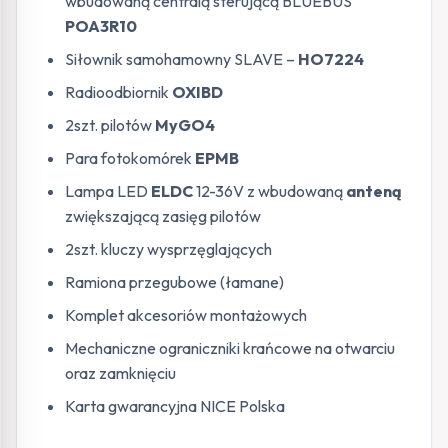
wbudowaną centralą sterującą BLUEBUS
POA3R10
Siłownik samohamowny SLAVE –
HO7224
Radioodbiornik
OXIBD
2szt. pilotów
MyGO4
Para fotokomórek
EPMB
Lampa LED
ELDC
12-36V z wbudowaną
anteną
zwiększającą zasięg pilotów
2szt. kluczy wysprzęglających
Ramiona przegubowe (łamane)
Komplet akcesoriów montażowych
Mechaniczne ograniczniki krańcowe na otwarciu
oraz zamknięciu
Karta gwarancyjna NICE Polska