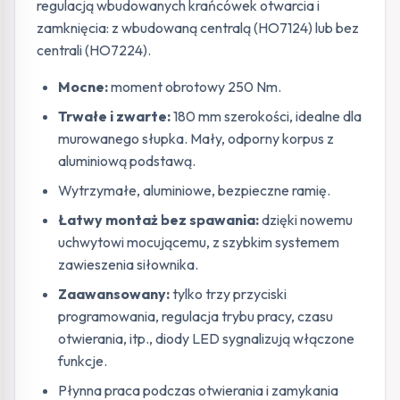
regulacją wbudowanych krańcówek otwarcia i
zamknięcia: z wbudowaną centralą (HO7124) lub bez
centrali (HO7224).
Mocne:
moment obrotowy 250 Nm.
Trwałe i zwarte:
180 mm szerokości, idealne dla
murowanego słupka. Mały, odporny korpus z
aluminiową podstawą.
Wytrzymałe, aluminiowe, bezpieczne ramię.
Łatwy montaż bez spawania:
dzięki nowemu
uchwytowi mocującemu, z szybkim systemem
zawieszenia siłownika.
Zaawansowany:
tylko trzy przyciski
programowania, regulacja trybu pracy, czasu
otwierania, itp., diody LED sygnalizują włączone
funkcje.
Płynna praca podczas otwierania i zamykania