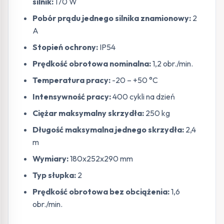
silnik:
170 W
Pobór prądu jednego silnika znamionowy:
2
A
Stopień ochrony:
IP54
Prędkość obrotowa nominalna:
1,2 obr./min.
Temperatura pracy:
-20 – +50 °C
Intensywność pracy:
400 cykli na dzień
Ciężar maksymalny skrzydła:
250 kg
Długość maksymalna jednego skrzydła:
2,4
m
Wymiary:
180x252x290 mm
Typ słupka:
2
Prędkość obrotowa bez obciążenia:
1,6
obr./min.