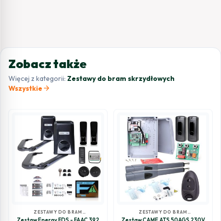
Zobacz także
Więcej z kategorii:
Zestawy do bram skrzydłowych
arrow_forward
Wszystkie
ZESTAWY DO BRAM
ZESTAWY DO BRAM
SKRZYDŁOWYCH
SKRZYDŁOWYCH
Zestaw Energy FDS - FAAC 392
Zestaw CAME ATS 50AGS 230V