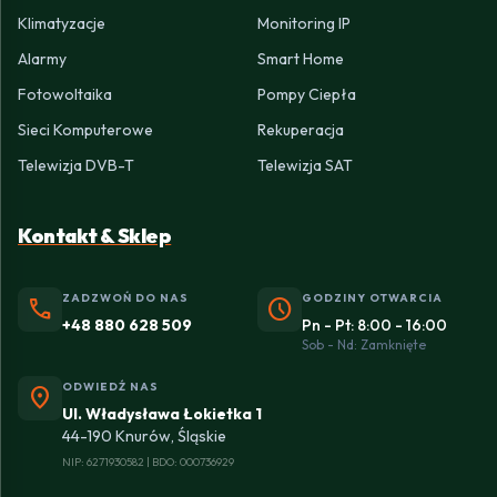
Klimatyzacje
Monitoring IP
Alarmy
Smart Home
Fotowoltaika
Pompy Ciepła
Sieci Komputerowe
Rekuperacja
Telewizja DVB-T
Telewizja SAT
Kontakt & Sklep
ZADZWOŃ DO NAS
GODZINY OTWARCIA
phone
schedule
+48 880 628 509
Pn - Pt: 8:00 - 16:00
Sob - Nd: Zamknięte
ODWIEDŹ NAS
location_on
Ul. Władysława Łokietka 1
44-190 Knurów, Śląskie
NIP: 6271930582 | BDO: 000736929