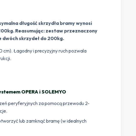
symalna długość skrzydła bramy wynosi
100kg. Reasumując: zestaw przeznaczony
ie dwóch skrzydeł do 200kg.
10 cm). Łagodny i precyzyjny ruch pozwala
ukcji.
 systemem OPERA i SOLEMYO
zeń peryferyjnych za pomocą przewodu 2-
cje.
 otworzyć lub zamknąć bramę (w idealnych