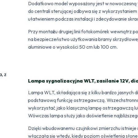
Dodatkowo model wyposażony jest w nowoczesną tec
do centrali sterującej odbywa się z wykorzystanie
ułatwieniem podczas instalacji i zdecydowanie skrac
Przy monta
ż
u drugiej linii fotokomórek wewnątrz 
na bezpieczeństwo użytkowania bramy skrzydłowe
aluminiowe o wysokości 50 cm lub 100 cm.
Lampa sygnalizacyjna WLT, zasilanie 12V, di
Lampa WLT, składająca się z kilku bardzo jasnych d
podstawową funkcję ostrzegawczą. Wszechstronność
wykorzystać jako klasyczną lampę ostrzegawczą lub
Wówczas lampa służy jako doświetlenie najbliższeg
Dzięki wbudowanemu czujnikowi zmierzchu istnieje 
włączała się wtedy, kiedy poziom oświetlenia słon