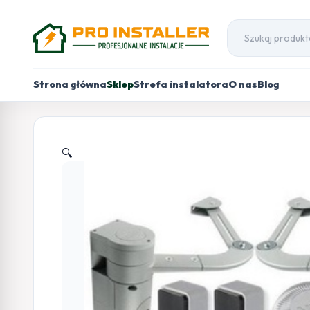
Strona główna
Sklep
Strefa instalatora
O nas
Blog
🔍