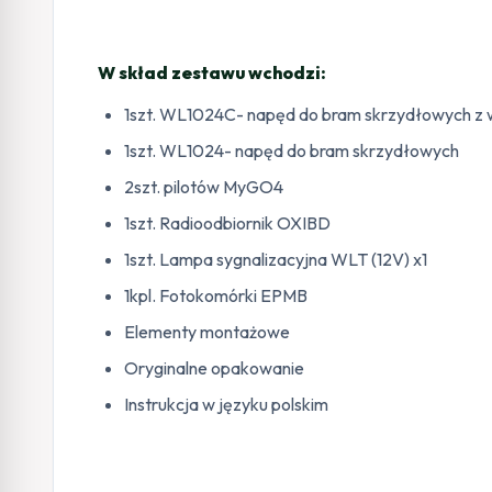
W skład zestawu wchodzi:
1szt. WL1024C- napęd do bram skrzydłowych z
1szt. WL1024- napęd do bram skrzydłowych
2szt. pilotów MyGO4
1szt. Radioodbiornik OXIBD
1szt. Lampa sygnalizacyjna WLT (12V) x1
1kpl. Fotokomórki EPMB
Elementy montażowe
Oryginalne opakowanie
Instrukcja w języku polskim