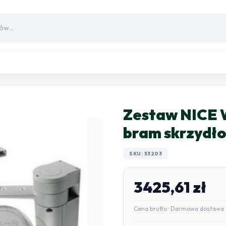
Zestaw NICE
bram skrzydł
SKU: 53203
3425,61
zł
Cena brutto · Darmowa dostawa 