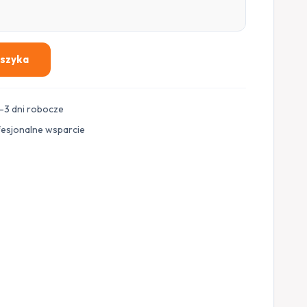
oszyka
–3 dni robocze
fesjonalne wsparcie