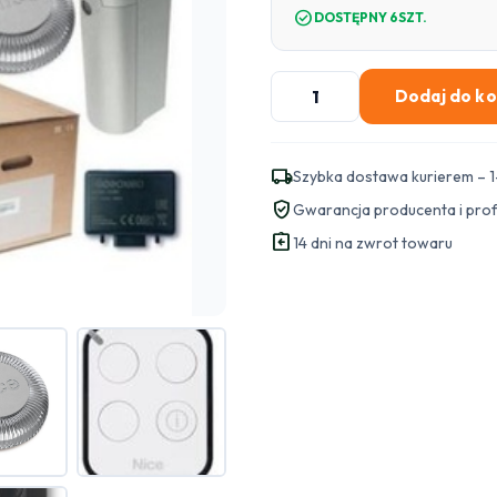
check_circle
DOSTĘPNY 6SZT.
ilość
Dodaj do k
Zestaw
NICE
WALKY
local_shipping
Szybka dostawa kurierem – 1
2024
verified_user
Gwarancja producenta i pro
MyGO
assignment_return
do
14 dni na zwrot towaru
bram
skrzydłowych