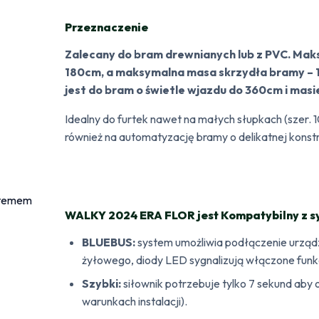
Przeznaczenie
Zalecany do bram drewnianych lub z PVC. Mak
180cm, a maksymalna masa skrzydła bramy – 
jest do bram o świetle wjazdu do 360cm i mas
Idealny do furtek nawet na małych słupkach (szer. 
również na automatyzację bramy o delikatnej konstr
WALKY 2024 ERA FLOR jest Kompatybilny z
BLUEBUS:
system umożliwia podłączenie urząd
żyłowego, diody LED sygnalizują włączone funk
Szybki:
siłownik potrzebuje tylko 7 sekund aby
warunkach instalacji).