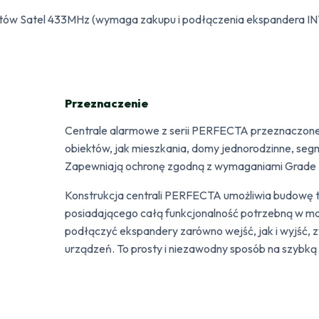
tów Satel 433MHz (wymaga zakupu i podłączenia ekspandera I
Przeznaczenie
Centrale alarmowe z serii PERFECTA przeznaczone 
obiektów, jak mieszkania, domy jednorodzinne, segm
Zapewniają ochronę zgodną z wymaganiami Grade 
Konstrukcja centrali PERFECTA umożliwia budowę
posiadającego całą funkcjonalność potrzebną w mały
podłączyć ekspandery zarówno wejść, jak i wyjść,
urządzeń. To prosty i niezawodny sposób na szybk