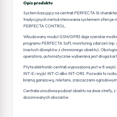
Opis produktu
System bazujący na centrali PERFECTA 16 charakter
tradycyjnych metod sterowania systemem oferuje równ
PERFECTA CONTROL.
Wbudowany moduł GSM/GPRS daje szerokie możliwośc
programu PERFECTA Soft, monitoring zdarzeń (np. d
(nasłuch dźwięków z chronionego obiektu). Obsługi
operatora, automatycznie wybierana jest druga kar
Płyta elektroniki centrali wyposażona jest w 8 wej
INT-E i wyjść INT-O albo INT-ORS. Pozwala to roz
bramą garażową, roletami, zraszaczami ogrodowymi
Centrala umożliwia podział obiektu na dwie strefy,
dozorowanych obszarów.