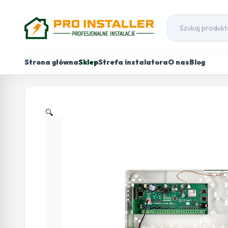
Strona główna
Sklep
Strefa instalatora
O nas
Blog
🔍