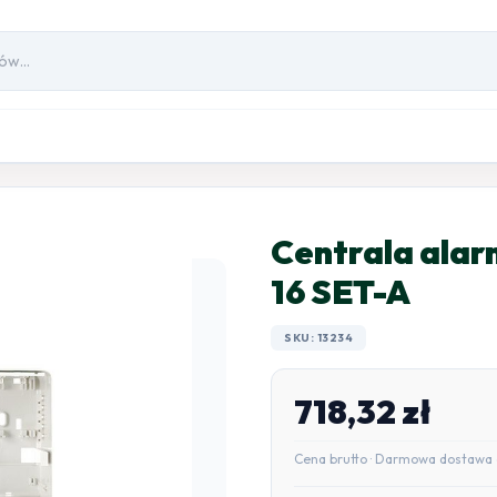
Centrala al
16 SET-A
SKU: 13234
718,32
zł
Cena brutto · Darmowa dostawa 