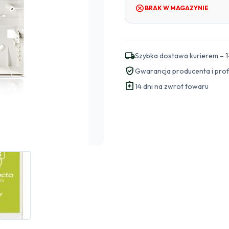
cancel
BRAK W MAGAZYNIE
local_shipping
Szybka dostawa kurierem – 1
verified_user
Gwarancja producenta i pro
assignment_return
14 dni na zwrot towaru