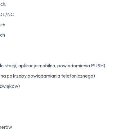
ch:
EOL/NC
ych
ych
 stacji, aplikacja mobilna, powiadomienia PUSH)
na potrzeby powiadamiania telefonicznego)
dźwięków)
imerów