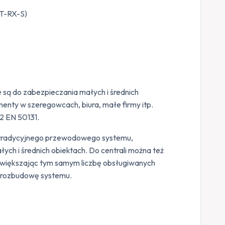
NT-RX-S)
są do zabezpieczania małych i średnich
enty w szeregowcach, biura, małe firmy itp.
2 EN 50131.
 tradycyjnego przewodowego systemu,
ch i średnich obiektach. Do centrali można też
 zwiększając tym samym liczbę obsługiwanych
ą rozbudowę systemu.