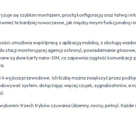
yzuje się szybkim montażem, prostą konfiguracją oraz łatwą i in
ież te bardziej nowoczesne, jak między innymi funkcjonalną i in
i: umożliwia współpracę z aplikacją mobilną, z obsługą wiadom
o stacji monitorującej agencji ochrony), powiadamianie głosowe
wane są dwie karty nano-SIM, co zapewnia ciągłość komunikacji:
ta.
ść i 4 wyjścia przewodowe. Ich liczbę można zwiększyć przez po
budowywać system, dołączając więcej czujek, sygnalizatorów, a
).
 z wyborem trzech trybów czuwania (dzienny, nocny, pełny). Każde