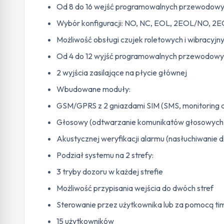
Od 8 do 16 wejść programowalnych przewodowy
Wybór konfiguracji: NO, NC, EOL, 2EOL/NO, 2
Możliwość obsługi czujek roletowych i wibracyjn
Od 4 do 12 wyjść programowalnych przewodow
2 wyjścia zasilające na płycie głównej
Wbudowane moduły:
GSM/GPRS z 2 gniazdami SIM (SMS, monitoring do
Głosowy (odtwarzanie komunikatów głosowych 
Akustycznej weryfikacji alarmu (nasłuchiwanie 
Podział systemu na 2 strefy:
3 tryby dozoru w każdej strefie
Możliwość przypisania wejścia do dwóch stref
Sterowanie przez użytkownika lub za pomocą t
15 użytkowników