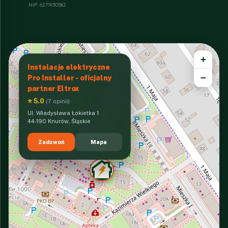
NIP: 6271930582
+
Instalacje elektryczne
−
Pro Installer - oficjalny
partner Eltrox
⭐ 5.0
(7 opinii)
Ul. Władysława Łokietka 1
44-190 Knurów, Śląskie
Zadzwoń
Mapa