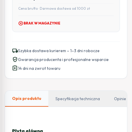
Cena brutto · Darmowa dostawa od 1000 zł
cancel
BRAK W MAGAZYNIE
local_shipping
Szybka dostawa kurierem – 1–3 dni robocze
verified_user
Gwarancja producenta i profesjonalne wsparcie
assignment_return
14 dni na zwrot towaru
Opis produktu
Specyfikacja techniczna
Opinie
Płyta główna