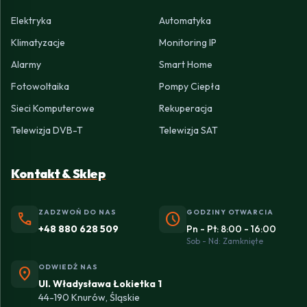
Elektryka
Automatyka
Klimatyzacje
Monitoring IP
Alarmy
Smart Home
Fotowoltaika
Pompy Ciepła
Sieci Komputerowe
Rekuperacja
Telewizja DVB-T
Telewizja SAT
Kontakt & Sklep
ZADZWOŃ DO NAS
GODZINY OTWARCIA
phone
schedule
+48 880 628 509
Pn - Pt: 8:00 - 16:00
Sob - Nd: Zamknięte
ODWIEDŹ NAS
location_on
Ul. Władysława Łokietka 1
44-190 Knurów, Śląskie