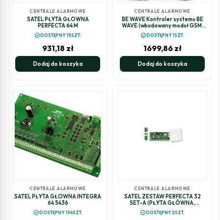
CENTRALE ALARMOWE
CENTRALE ALARMOWE
SATEL PŁYTA GŁÓWNA
BE WAVE Kontroler systemu BE
PERFECTA 64 M
WAVE (wbudowany moduł GSM,
zasilanie 9-28 V DC) Smart HUB
check_circle
check_circle
DOSTĘPNY 15SZT.
DOSTĘPNY 1SZT.
Plus LV
931,18
zł
1699,86
zł
Dodaj do koszyka
Dodaj do koszyka
CENTRALE ALARMOWE
CENTRALE ALARMOWE
SATEL PŁYTA GŁÓWNA INTEGRA
SATEL ZESTAW PERFECTA 32
64 5436
SET-A (PŁYTA GŁÓWNA,
ANTENA, OBUDOWA)
check_circle
check_circle
DOSTĘPNY 154SZT.
DOSTĘPNY 2SZT.