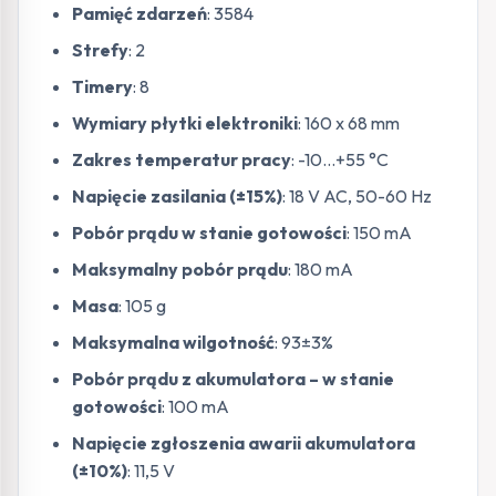
Pamięć zdarzeń
: 3584
Strefy
: 2
Timery
: 8
Wymiary płytki elektroniki
: 160 x 68 mm
Zakres temperatur pracy
: -10…+55 °C
Napięcie zasilania (±15%)
: 18 V AC, 50-60 Hz
Pobór prądu w stanie gotowości
: 150 mA
Maksymalny pobór prądu
: 180 mA
Masa
: 105 g
Maksymalna wilgotność
: 93±3%
Pobór prądu z akumulatora – w stanie
gotowości
: 100 mA
Napięcie zgłoszenia awarii akumulatora
(±10%)
: 11,5 V