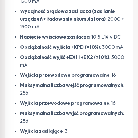
1500 mA
Wydajność prądowa zasilacza (zasilanie
urządzeń + ładowanie akumulatora)
: 2000 +
1500 mA
Napięcie wyjściowe zasilacza
: 10,5…14 V DC
Obciążalność wyjścia +KPD (±10%)
: 3000 mA
Obciążalność wyjść +EX1 i +EX2 (±10%)
: 3000
mA
Wejścia przewodowe programowalne
: 16
Maksymalna liczba wejść programowalnych
:
256
Wyjścia przewodowe programowalne
: 16
Maksymalna liczba wyjść programowalnych
:
256
Wyjścia zasilające
: 3