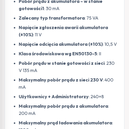
Pobór prądu z akumulatora – w stanie
gotowości1
: 30 mA
Zalecany typ transformatora
: 75 VA
Napięcie zgłoszenia awarii akumulatora
(±10%)
: 11 V
Napięcie odcięcia akumulatora (±10%)
: 10,5 V
Klasa środowiskowa wg EN50130-5
: II
Pobór prądu w stanie gotowości z sieci
: 230
V 135 mA
Maksymalny pobór prądu z sieci 230 V
: 400
mA
Użytkownicy + Administratorzy
: 240+8
Maksymalny pobór prądu z akumulatora
:
200 mA
Maksymalny prąd ładowania akumulatora
: