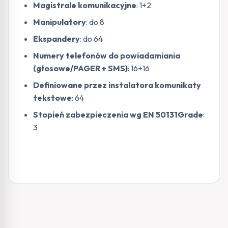
Magistrale komunikacyjne
: 1+2
Manipulatory
: do 8
Ekspandery
: do 64
Numery telefonów do powiadamiania
(głosowe/PAGER + SMS)
: 16+16
Definiowane przez instalatora komunikaty
tekstowe
: 64
Stopień zabezpieczenia wg EN 50131Grade
:
3