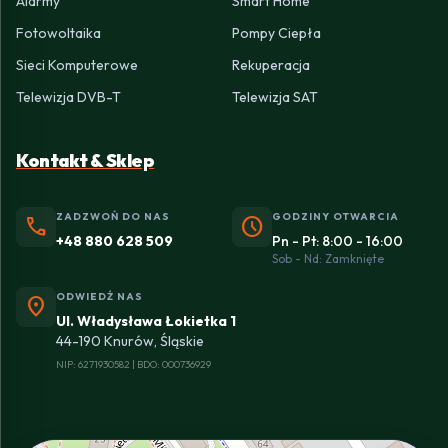
Alarmy
Smart Home
Fotowoltaika
Pompy Ciepła
Sieci Komputerowe
Rekuperacja
Telewizja DVB-T
Telewizja SAT
Kontakt & Sklep
ZADZWOŃ DO NAS
GODZINY OTWARCIA
phone
schedule
+48 880 628 509
Pn - Pt: 8:00 - 16:00
Sob - Nd: Zamknięte
ODWIEDŹ NAS
location_on
Ul. Władysława Łokietka 1
44-190 Knurów, Śląskie
NIP: 6271930582 | BDO: 000736929