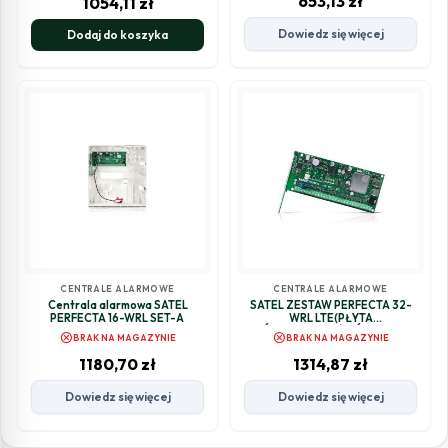
653,13
zł
1054,11
zł
Dowiedz się więcej
Dodaj do koszyka
CENTRALE ALARMOWE
CENTRALE ALARMOWE
Centrala alarmowa SATEL
SATEL ZESTAW PERFECTA 32-
PERFECTA 16-WRL SET-A
WRL LTE(PŁYTA
GŁÓWNA,PRZEJŚCIÓWKA IPX-
cancel
cancel
BRAK NA MAGAZYNIE
BRAK NA MAGAZYNIE
SMA,ANTENA)
1180,70
zł
1314,87
zł
Dowiedz się więcej
Dowiedz się więcej