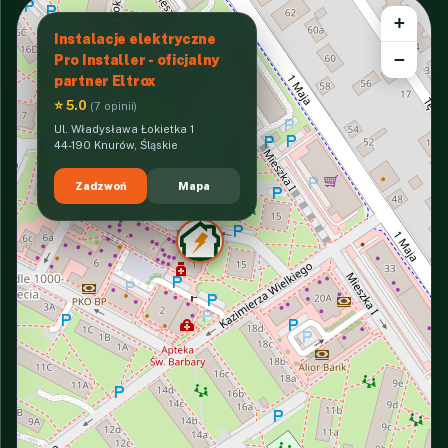
+
Instalacje elektryczne
−
Pro Installer - oficjalny
partner Eltrox
⭐ 5.0
(7 opinii)
Ul. Władysława Łokietka 1
44-190 Knurów, Śląskie
Zadzwoń
Mapa