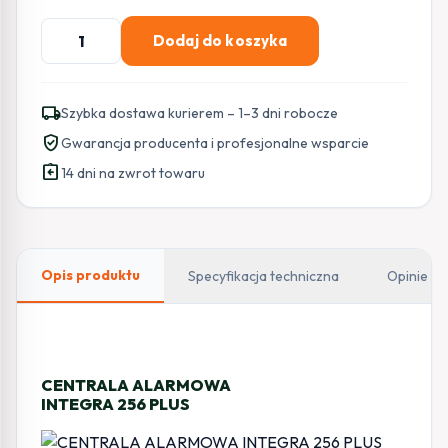
ilość
Dodaj do koszyka
SATEL
PŁYTA
GŁÓWNA
local_shipping
Szybka dostawa kurierem – 1–3 dni robocze
INTEGRA
verified_user
Gwarancja producenta i profesjonalne wsparcie
256
assignment_return
PLUS
14 dni na zwrot towaru
Opis produktu
Specyfikacja techniczna
Opinie
CENTRALA ALARMOWA
INTEGRA 256 PLUS