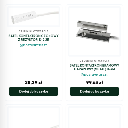
CZUJNIKI OTWARCIA
SATEL KONTAKTRON CZOŁOWY
Z REZYSTOR. K-2 2E
check_circle
DOSTĘPNY 39SZT.
CZUJNIKI OTWARCIA
SATEL KONTAKTRON BRAMOWY
GARAŻOWY (METAL) B-4M
check_circle
DOSTĘPNY 25SZT.
28,29
zł
99,63
zł
Dodaj do koszyka
Dodaj do koszyka