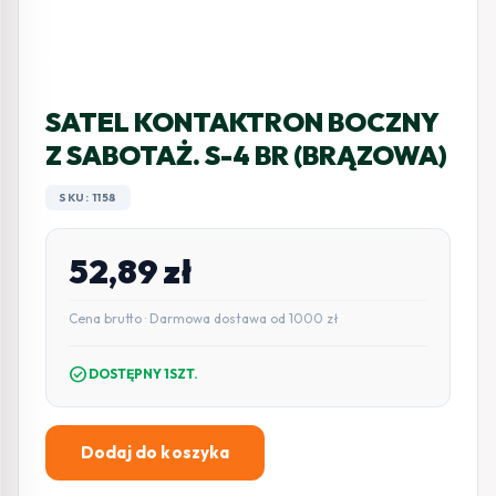
SATEL KONTAKTRON BOCZNY
Z SABOTAŻ. S-4 BR (BRĄZOWA)
SKU: 1158
52,89
zł
Cena brutto · Darmowa dostawa od 1000 zł
check_circle
DOSTĘPNY 1SZT.
Dodaj do koszyka
ilość
SATEL