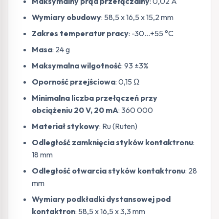
Maksymalny prąd przełączalny
: 0,02 A
Wymiary obudowy
: 58,5 x 16,5 x 15,2 mm
Zakres temperatur pracy
: -30…+55 °C
Masa
: 24 g
Maksymalna wilgotność
: 93 ±3%
Oporność przejściowa
: 0,15 Ω
Minimalna liczba przełączeń przy
obciążeniu 20 V, 20 mA
: 360 000
Materiał stykowy
: Ru (Ruten)
Odległość zamknięcia styków kontaktronu
:
18 mm
Odległość otwarcia styków kontaktronu
: 28
mm
Wymiary podkładki dystansowej pod
kontaktron
: 58,5 x 16,5 x 3,3 mm