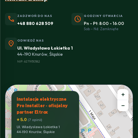
ZADZWOŃ DO NAS
GODZINY OTWARCIA
phone
schedule
+48 880 628 509
Pn - Pt: 8:00 - 16:00
Sob - Nd: Zamknięte
ODWIEDŹ NAS
location_on
Ul. Władysława Łokietka 1
44-190 Knurów, Śląskie
NIP: 6271930582
+
Instalacje elektryczne
−
Pro Installer - oficjalny
partner Eltrox
⭐ 5.0
(7 opinii)
Ul. Władysława Łokietka 1
44-190 Knurów, Śląskie