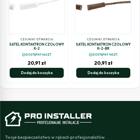
CZUJNIKI OTWARCIA
CZUJNIKI OTWARCIA
SATEL KONTAKTRON CZOŁOWY
SATEL KONTAKTRON CZOŁOWY
K-2
K-2-BR
check_circle
check_circle
DOSTĘPNY 46SZT.
DOSTĘPNY 14SZT.
20,91
zł
20,91
zł
Dodaj do koszyka
Dodaj do koszyka
Twoje bezpieczeństwo w rękach profesjonalistów.