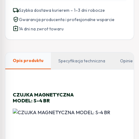
KONTAKTRON
local_shipping
Szybka dostawa kurierem – 1–3 dni robocze
BOCZNY
verified_user
Gwarancja producenta i profesjonalne wsparcie
Z
assignment_return
SABOTAŻ.
14 dni na zwrot towaru
S-
4
BR
(BRĄZOWA)
Opis produktu
Specyfikacja techniczna
Opinie
CZUJKA MAGNETYCZNA
MODEL: S-4 BR