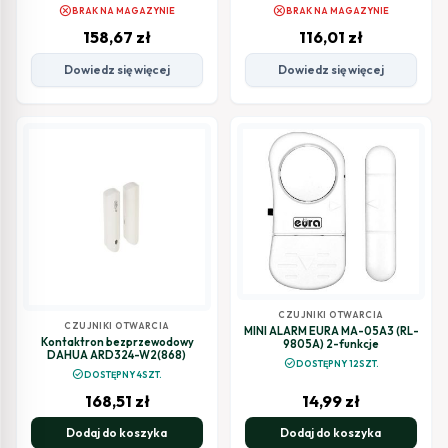
cancel
cancel
BRAK NA MAGAZYNIE
BRAK NA MAGAZYNIE
158,67
zł
116,01
zł
Dowiedz się więcej
Dowiedz się więcej
CZUJNIKI OTWARCIA
CZUJNIKI OTWARCIA
MINI ALARM EURA MA-05A3 (RL-
Kontaktron bezprzewodowy
9805A) 2-funkcje
DAHUA ARD324-W2(868)
check_circle
DOSTĘPNY 12SZT.
check_circle
DOSTĘPNY 4SZT.
168,51
zł
14,99
zł
Dodaj do koszyka
Dodaj do koszyka