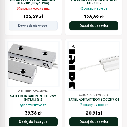
XD-2 BR (BRĄZOWA)
XD-2 DG
cancel
check_circle
BRAK NA MAGAZYNIE
DOSTĘPNY 29SZT.
126,69
zł
126,69
zł
Dowiedz się więcej
Dodaj do koszyka
CZUJNIKI OTWARCIA
CZUJNIKI OTWARCIA
SATEL KONTAKTRON BOCZNY
SATEL KONTAKTRON BOCZNY K-1
(METAL) B-3
check_circle
check_circle
DOSTĘPNY 100SZT.
DOSTĘPNY 14SZT.
39,36
zł
20,91
zł
Dodaj do koszyka
Dodaj do koszyka