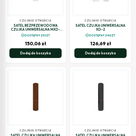
CZUJNIKI OTWARCIA
CZUJNIKI OTWARCIA
SATEL BEZPRZEWODOWA
SATEL CZUJKA UNIWERSALNA
CZUJKA UNIWERSALNA MXD-
XD-2
300 BR (BRĄZOWA)
check_circle
check_circle
DOSTĘPNY 25SZT.
DOSTĘPNY 214SZT.
150,06
zł
126,69
zł
Dodaj do koszyka
Dodaj do koszyka
CZUJNIKI OTWARCIA
CZUJNIKI OTWARCIA
SATEL CZUJKA UNIWERSALNA
SATEL CZUJKA UNIWERSALNA