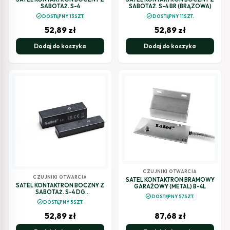
SABOTAŻ. S-4
SABOTAŻ. S-4 BR (BRĄZOWA)
check_circle
check_circle
DOSTĘPNY 13SZT.
DOSTĘPNY 11SZT.
52,89
zł
52,89
zł
Dodaj do koszyka
Dodaj do koszyka
CZUJNIKI OTWARCIA
CZUJNIKI OTWARCIA
SATEL KONTAKTRON BRAMOWY
SATEL KONTAKTRON BOCZNY Z
GARAŻOWY (METAL) B-4L
SABOTAŻ. S-4 DG
check_circle
DOSTĘPNY 57SZT.
(CIEMNOSZARY)
check_circle
DOSTĘPNY 5SZT.
52,89
zł
87,68
zł