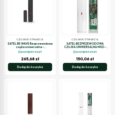
CZUJNIKI OTWARCIA
CZUJNIKI OTWARCIA
SATEL BE WAVE Bezprzewodowa
SATEL BEZPRZEWODOWA
czujka uniwersalna -
CZUJKA UNIWERSALNA MXD-
ciemnoszara Multipurpose
300
check_circle
check_circle
DOSTĘPNY 51SZT.
DOSTĘPNY 47SZT.
Detector DG AXD-200 DG ABAX
265,68
zł
150,06
zł
Dodaj do koszyka
Dodaj do koszyka