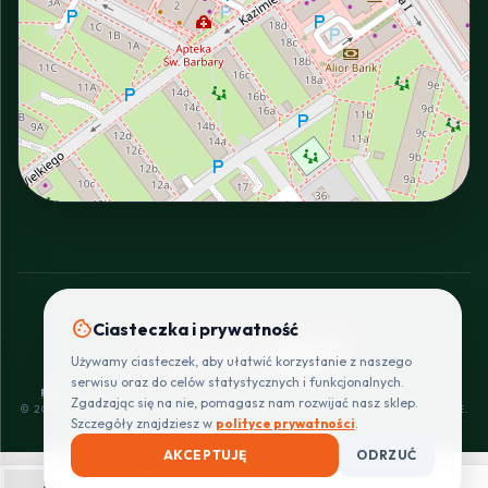
INTERACTIVE VIEW
cookie
Ciasteczka i prywatność
SZYBKIE I BEZPIECZNE PŁATNOŚCI
Używamy ciasteczek, aby ułatwić korzystanie z naszego
POLITYKA
REGULAMIN
CENNIK
ZWROTY I
serwisu oraz do celów statystycznych i funkcjonalnych.
PRYWATNOŚCI
DOSTAW
REKLAMACJE
Zgadzając się na nie, pomagasz nam rozwijać nasz sklep.
© 2026 PROINSTALLER.PL - KNURÓW. WSZYSTKIE PRAWA ZASTRZEŻONE.
Szczegóły znajdziesz w
polityce prywatności
.
AKCEPTUJĘ
ODRZUĆ