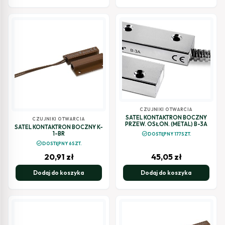
CZUJNIKI OTWARCIA
SATEL KONTAKTRON BOCZNY
CZUJNIKI OTWARCIA
PRZEW. OSŁON. (METAL) B-3A
SATEL KONTAKTRON BOCZNY K-
1-BR
check_circle
DOSTĘPNY 177SZT.
check_circle
DOSTĘPNY 6SZT.
20,91
zł
45,05
zł
Dodaj do koszyka
Dodaj do koszyka