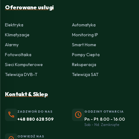
Oferowane usługi
Elektryka
Automatyka
Klimatyzacje
Monitoring IP
Alarmy
Smart Home
Fotowoltaika
Pompy Ciepła
Sieci Komputerowe
Rekuperacja
Telewizja DVB-T
Telewizja SAT
Kontakt & Sklep
ZADZWOŃ DO NAS
GODZINY OTWARCIA
phone
schedule
+48 880 628 509
Pn - Pt: 8:00 - 16:00
Sob - Nd: Zamknięte
ODWIEDŹ NAS