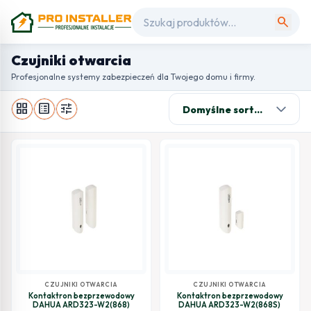
search
Czujniki otwarcia
Profesjonalne systemy zabezpieczeń dla Twojego domu i firmy.
grid_view
list_alt
tune
CZUJNIKI OTWARCIA
CZUJNIKI OTWARCIA
Kontaktron bezprzewodowy
Kontaktron bezprzewodowy
DAHUA ARD323-W2(868)
DAHUA ARD323-W2(868S)