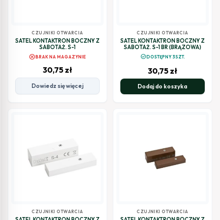
CZUJNIKI OTWARCIA
CZUJNIKI OTWARCIA
SATEL KONTAKTRON BOCZNY Z
SATEL KONTAKTRON BOCZNY Z
SABOTAŻ. S-1
SABOTAŻ. S-1 BR (BRĄZOWA)
cancel
check_circle
BRAK NA MAGAZYNIE
DOSTĘPNY 3SZT.
30,75
zł
30,75
zł
Dowiedz się więcej
Dodaj do koszyka
CZUJNIKI OTWARCIA
CZUJNIKI OTWARCIA
SATEL KONTAKTRON BOCZNY Z
SATEL KONTAKTRON BOCZNY Z