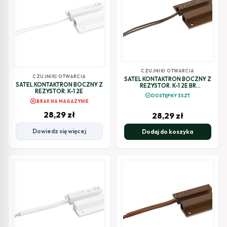
CZUJNIKI OTWARCIA
CZUJNIKI OTWARCIA
SATEL KONTAKTRON BOCZNY Z
SATEL KONTAKTRON BOCZNY Z
REZYSTOR. K-1 2E BR
REZYSTOR. K-1 2E
(BRĄZOWA).
check_circle
DOSTĘPNY 3SZT.
cancel
BRAK NA MAGAZYNIE
28,29
zł
28,29
zł
Dowiedz się więcej
Dodaj do koszyka