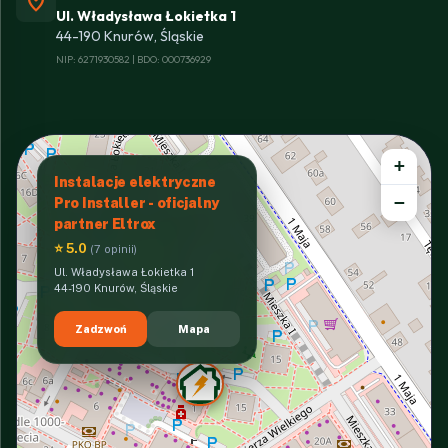
location_on
Ul. Władysława Łokietka 1
44-190 Knurów, Śląskie
NIP: 6271930582 | BDO: 000736929
+
Instalacje elektryczne
−
Pro Installer - oficjalny
partner Eltrox
⭐ 5.0
(7 opinii)
Ul. Władysława Łokietka 1
44-190 Knurów, Śląskie
Zadzwoń
Mapa